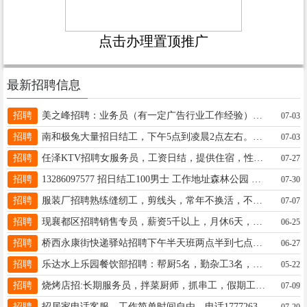
点击办理置顶推广
最新招聘信息
招聘
美之峰招聘：业务员（有一定广告行业工作经验）焊工4人（二保焊氩弧焊）地址：邢台市经济开发区 电话：18032978088
07-03
招聘
南和极兔大量招日结工，下午5点到凌晨2点左右。联系电话15131951517同微信
07-03
招聘
任泽KTV招聘女服务员，工资日结，提供住宿，性格开朗活泼，长期有效， 联系电话17631972567
07-27
招聘
13286097577 招日结工100男士 工作地址森林公园 拆木头棚子
07-30
招聘
服装厂招聘熟练缝纫工，剪线头，常年不换活，不压工资，地址：紫金泉汽配城附近。电话：18903298306
07-07
招聘
现襄都区招聘销售专员，薪资5千以上，月休6天，交五险，要求：24-38，大专以上学历，请联系18531921122
06-25
招聘
桥西永康街快递驿站招聘下午半天班两点半到七点半，要求女士55岁一下，微信15226886028
06-27
招聘
乐达水上乐园餐饮部招聘：帮厨5名，勤杂工3名，工资面议。电话：侯总13400156789
05-22
招聘
烧烤店招:长期服务员，拌菜厨师，抓串工，假期工。下午两点以后打电话17532387838建设大街与顺德路交叉口
07-09
招聘
招居家电话客服，工作简单时间自由，电话17772633933
07-20