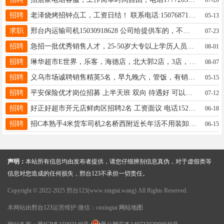
招聘
老泽烧烤招钟点工，工资日结！ 联系电话:15076871587
05-13
求职
邢台内运输司机15030918628 公司给提供车的，不用装卸的请联系我 网约车勿扰
07-23
招聘
急招一批优秀销售人才，25-50岁大专以上学历人员，待遇优厚，有意者来电:15303190331
08-01
招聘
琳华超市E世界，乐客，海德店，北大郭2店，3店，79店，团结菜市场店，招聘员工，小时工15933696641加微信
08-07
招聘
义乌市场诚聘销售精英5名，早九晚六，管饭，有销售相关经验优先，薪资4000+提成，电话16633987780
05-15
招聘
平安保险优才岗位招募 上半天班 双向 待遇好 可以兼职可以专职 咨询电话13131925671
07-12
招聘
好正好超市开元店鲜肉区招聘2名 工资面议 电话15233998753
06-18
招聘
招C本熟手4米货车司机2名桥西附近长年活不用装卸车15354099666能长期干短期务扰
06-15
声明：
本站所有信息均由发布者提供，请您仔细辨别信息真伪，对于虚假类等
信息对您造成的任何损失，邢台123不承担一切责任。
Copyright © 2022-2025 邢台123(www.xingtai.wang) All Rights Reserved.
本网站由
邢台123
运营维护 微信：cnxingtai
网站地图