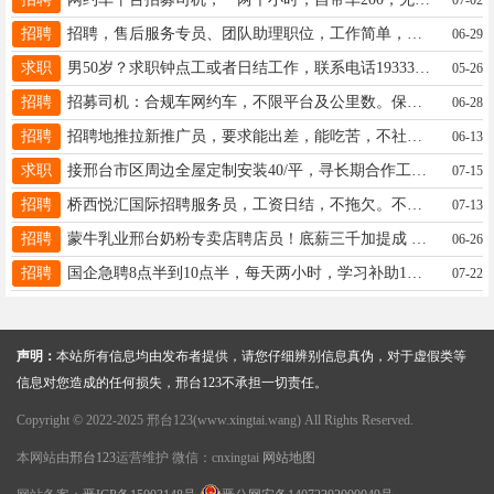
招聘
招聘，售后服务专员、团队助理职位，工作简单，时间自由，不耽误接送孩子，名额有限年龄24-45岁15100881730
06-29
求职
男50岁？求职钟点工或者日结工作，联系电话19333972152
05-26
招聘
招募司机：合规车网约车，不限平台及公里数。保险齐全，时间自由，多劳多得，代办人证。13633297819
06-28
招聘
招聘地推拉新推广员，要求能出差，能吃苦，不社恐，跟着团队走，月入一万+，确定好再联系18031973266
06-13
求职
接邢台市区周边全屋定制安装40/平，寻长期合作工厂，13315927018微信同号。
07-15
招聘
桥西悦汇国际招聘服务员，工资日结，不拖欠。不会接受培训上岗，电话同微15733902765
07-13
招聘
蒙牛乳业邢台奶粉专卖店聘店员！底薪三千加提成 月休四天！25一45岁，微信15833694586
06-26
招聘
国企急聘8点半到10点半，每天两小时，学习补助1千至2千，年龄25~55周，名额有限，电话可预约：18713928913
07-22
声明：
本站所有信息均由发布者提供，请您仔细辨别信息真伪，对于虚假类等
信息对您造成的任何损失，邢台123不承担一切责任。
Copyright © 2022-2025 邢台123(www.xingtai.wang) All Rights Reserved.
本网站由
邢台123
运营维护 微信：cnxingtai
网站地图