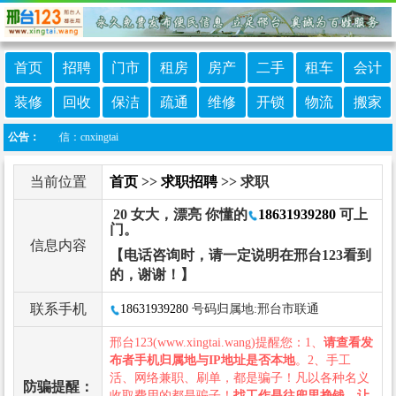
首页
招聘
门市
租房
房产
二手
租车
会计
装修
回收
保洁
疏通
维修
开锁
物流
搬家
微信：cnxingtai
公告：
当前位置
首页
>>
求职招聘
>> 求职
20 女大，漂亮 你懂的
18631939280
可上
门。
信息内容
【电话咨询时，请一定说明在邢台123看到
的，谢谢！】
联系手机
18631939280
号码归属地:邢台市联通
邢台123(www.xingtai.wang)提醒您：1、
请查看发
布者手机归属地与IP地址是否本地
。2、手工
活、网络兼职、刷单，都是骗子！凡以各种名义
防骗提醒：
收取费用的都是骗子！
找工作是往兜里挣钱，让