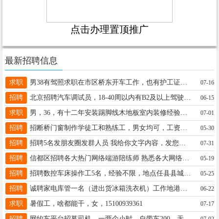
点击办理置顶推广
最新招聘信息
求职
男38有驾照求职在市区桥东开车工作，也有护工证，健康证，新手护工也可以在医院看液体工作，18403294520
07-16
招聘
北京招聘汽车调试员，18-40周以内有B2及以上驾驶证，综合工资11000-140000.电话15373212626
06-15
求职
男，36，有十二年安装踢脚线木地板室内装修经验。寻月6000以上室内装修工作，广宗县邢台市均可。178325999666
07-01
招聘
招断桥门窗制作学徒工和熟练工，男女均可，工资面议！厂址:邢任公路太行一中附近，联系电话:13131925226
05-30
招聘
招聘5名发朋友圈发群人员 我给你文字内容，发您朋友圈即可，工资现结，加我微信挣零花钱吧，+微信16768741267
07-31
招聘
信都区招聘各大热门网络端游陪练师 熟悉各大网络游戏 无押金 薪资5000+上不封顶 电话18333985432微信同号
05-19
招聘
招聘数控车床操作工5名，经验不限，地点任县县城联系电话13373095222
05-25
招聘
诚聘家电库管一名（进出货冰箱洗衣机）工作地港口大街酵母厂，有公休，底薪+单件补贴。有意者联系18331939985
06-22
求职
暑假工，啥都能干，女，15100939361
07-17
招聘
网约车平台招募司机，一两个小时，自带车200，无车150，要求驾龄三年以上，详情V15690382111
07-02