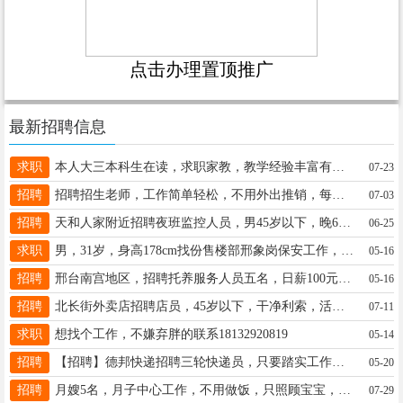
点击办理置顶推广
最新招聘信息
求职
本人大三本科生在读，求职家教，教学经验丰富有三年教学经历，有耐心，可辅导初高中各学科，有意可联系15832927240
07-23
招聘
招聘招生老师，工作简单轻松，不用外出推销，每周二带薪休息，年龄22-48周岁，位置新世纪附近。18034094936
07-03
招聘
天和人家附近招聘夜班监控人员，男45岁以下，晚6点到早6点。电话18875767551
06-25
求职
男，31岁，身高178cm找份售楼部邢象岗保安工作，长白班可长期工作，要求事少点，联系电话18931957035
05-16
招聘
邢台南宫地区，招聘托养服务人员五名，日薪100元每天，可周结工作自由，有食补，油补联系电话18631982278
05-16
招聘
北长街外卖店招聘店员，45岁以下，干净利索，活少好干，早八点到五点，月3000，中午管饭，18831946698
07-11
求职
想找个工作，不嫌弃胖的联系18132920819
05-14
招聘
【招聘】德邦快递招聘三轮快递员，只要踏实工作就稳定，月入4500-8000联系电话15833643207
05-20
招聘
月嫂5名，月子中心工作，不用做饭，只照顾宝宝，月工资5000～6500，岗前免费培训，电话19933212790（同V）
07-29