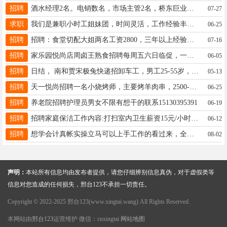
招聘
酒水经理2名。电销数名，市场主管2名，桥东巨业大厦附近.13303091852同微
07-27
求职
我们是兼职小时工姐妹团，时间灵活，工作经验丰富！餐馆、个体老板用人可以联系！电话18330931885
06-25
招聘
招聘：食堂切配大姐两名工资2800，三年以上经验！16633933339
07-16
招聘
家乐园悦尚店周卤王熟食招聘每周五六日临促，一天8小时一天100电话19543957122
06-05
招聘
日结， 南和贾宋极兔快递招卸车工，男工25-55岁，下午5点到凌晨2点左右， 联系电话15131951517同微信
05-13
招聘
天一悦尚招聘一名小烧烤师，主要烤羊肉串，2500-4000，电话：19288953398微信同
06-25
招聘
养老院招聘护理员男女不限有想干的联系15130395391
06-19
招聘
招聘家庭保洁工作内容:打扫室内卫生薪资15元/小时，要求45左右最好有过保洁经验15075912452地址留村
06-12
招聘
想学会计真帐实操立马可以上手工作的看过来，全部都是实操干货从做账到报税，包教包会终身免费答疑19003296681
08-02
声明：
本站所有信息均由发布者提供，请您仔细辨别信息真伪，对于虚假类等
信息对您造成的任何损失，邢台123不承担一切责任。
Copyright © 2022-2025 邢台123(www.xingtai.wang) All Rights Reserved.
本网站由
邢台123
运营维护 微信：cnxingtai
网站地图