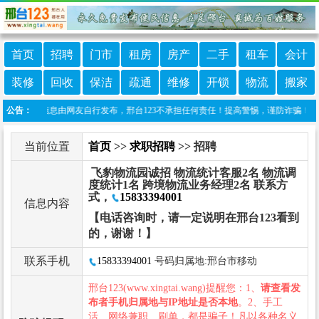
首页
招聘
门市
租房
房产
二手
租车
会计
装修
回收
保洁
疏通
维修
开锁
物流
搬家
：本栏目信息由网友自行发布，邢台123不承担任何责任！提高警惕，谨防诈骗！做推广、做
公告：
当前位置
首页
>>
求职招聘
>> 招聘
飞豹物流园诚招 物流统计客服2名 物流调
度统计1名 跨境物流业务经理2名 联系方
式，
15833394001
信息内容
【电话咨询时，请一定说明在邢台123看到
的，谢谢！】
联系手机
15833394001
号码归属地:邢台市移动
邢台123(www.xingtai.wang)提醒您：1、
请查看发
布者手机归属地与IP地址是否本地
。2、手工
活、网络兼职、刷单，都是骗子！凡以各种名义