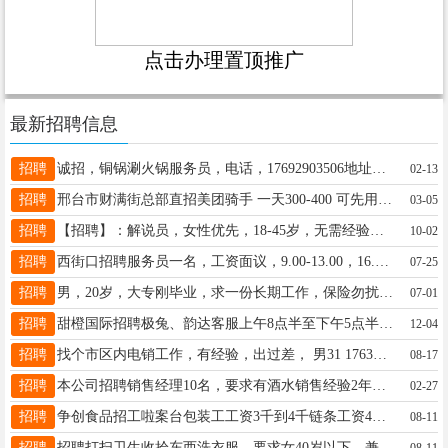
点击办理置顶推广
最新招聘信息
招聘
诚招，铜锅涮火锅服务员，电话，17692903506地址，园博园附近宴家屯附近
02-13
招聘
邢台市财满街总部直招美团骑手 一天300-400 可先用后付月入过万不是梦 满18-55岁 电话：15690397216
03-05
招聘
【招聘】：解说员，女性优先，18-45岁，无需经验，兼职全职，收益可观，工资日结。联系电话15200168698（微信）
10-02
招聘
西街口招聘服务员一名，工资面议，9.00-13.00，16.00-20.00工资面议，电话13393295809
07-25
招聘
男，20岁，大专刚毕业，求一份长期工作，保险勿扰，19903191628
07-01
招聘
甜橙国际招聘极兔、韵达客服上午8点半至下午5点半，每月公休4天，满一年缴纳社保，有意者电联15369939427
12-04
招聘
找个市区内电销工作，有经验，出过差， 男31 17631989220
08-17
招聘
本公司招聘销售经理10名，要求有酒水销售经验2年以上，工资面议，奖金提成公休五险。玉兰缘酒业13373399806
02-27
招聘
争创食品招工啦案台包装工工资3千到4千链条工资4千到6千满勤奖200每日餐补7元工龄3百封顶电话15227368965
08-11
招聘
招聘打扫卫生收拾东西洗衣服，要求女40岁以下，兼职日结，联系方式17733962525
08-11