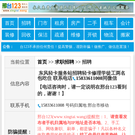
首页
招聘
门市
租房
房产
二手
租车
会计
装修
回收
保洁
疏通
维修
开锁
物流
搬家
布，邢台123不承担任何责任！提高警惕，谨防诈骗！做推广、做信息置顶！请加邢台123
公告：
当前位置
首页
>>
求职招聘
>> 招聘
东风轻卡服务站招聘轻卡修理学徒工两名
包吃住 联系电话
15833611008
同微信
信息内容
【电话咨询时，请一定说明在邢台123看到
的，谢谢！】
联系手机
15833611008
号码归属地:邢台市移动
邢台123(www.xingtai.wang)提醒您：1、
请查看发
布者手机归属地与IP地址是否本地
。2、手工
活、网络兼职、刷单，都是骗子！凡以各种名义
防骗提醒：
收取费用的都是骗子！
找工作是往兜里挣钱，让