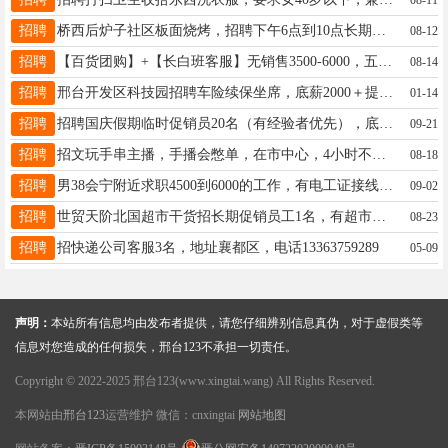
招聘
桥西后炉子社区板面烧烤，招聘下午6点到10点长期小时工，日结，月结都可，电话17330193593
08-12
招聘
【百货团购】+【长白班客服】无销售3500-6000，五险、提供住宿，20-34周岁，17692926276（同V）
08-14
招聘
邢台开发区科技园招聘车险续保坐席，底薪2000＋提成，月均工资8000+ 五险一金! 18603192093
01-14
招聘
招聘国庆假期临时促销员20名（有经验者优先），底薪+销售提成，电话15613971528
09-21
招聘
招文玩手串主播，手播会憋单，在市中心，4小时不坐班，薪资7000+，要求有2年带货经验，19565654485
08-18
招聘
男38会宁附近求职4500到6000的工作，有电工证接线经验，c本，工地消防弱电小工经验，手机13290597016
09-02
招聘
世贸天阶北国超市干货招长期促销员工1名，有超市经验者优先，地址：中兴大街世贸天阶北国超市电话：18631955688
08-23
招聘
招快递公司客服3名，地址襄都区，电话13363759289
05-09
声明：
本站所有信息均由发布者提供，请您仔细辨别信息真伪，对于虚假类等
信息对您造成的任何损失，邢台123不承担一切责任。
Copyright © 2022-2025 邢台123(www.xingtai.wang) All Rights Reserved.
本网站由
邢台123
运营维护 微信：cnxingtai
网站地图