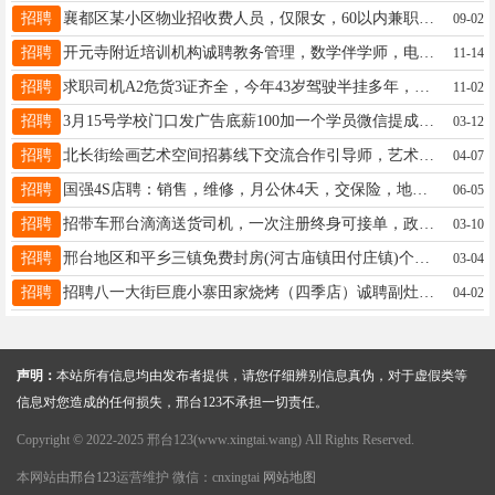
招聘
襄都区某小区物业招收费人员，仅限女，60以内兼职全职都可，15933716543
09-02
招聘
开元寺附近培训机构诚聘教务管理，数学伴学师，电话15512839505
11-14
招聘
求职司机A2危货3证齐全，今年43岁驾驶半挂多年，驾驶危险品车4年☎️13663198299
11-02
招聘
3月15号学校门口发广告底薪100加一个学员微信提成1元，17731939373
03-12
招聘
北长街绘画艺术空间招募线下交流合作引导师，艺术、文学、手工、技能，有一技傍身即可。18831984040
04-07
招聘
国强4S店聘：销售，维修，月公休4天，交保险，地址：汽车城国强4S店，电话:13931933850
06-05
招聘
招带车邢台滴滴送货司机，一次注册终身可接单，政策力度大，年龄20－58，无犯罪记录，驾龄一年19288931587
03-10
招聘
邢台地区和平乡三镇免费封房(河古庙镇田付庄镇)个人房和企业，可以给企业节省10%-40%的用电成本15631957514
03-04
招聘
招聘八一大街巨鹿小寨田家烧烤（四季店）诚聘副灶厨师1名5000-5500抓串工2名3500-4200元切配工1名4000-5000元优秀服务员5名 3500-3800元长期钟点工12元每小时收银员1名 3500-4500元店长1名5000+时间:下午四点到凌晨两点，包吃住，每月1号开工资13831915040（微信同号） 聘
04-02
声明：
本站所有信息均由发布者提供，请您仔细辨别信息真伪，对于虚假类等
信息对您造成的任何损失，邢台123不承担一切责任。
Copyright © 2022-2025 邢台123(www.xingtai.wang) All Rights Reserved.
本网站由
邢台123
运营维护 微信：cnxingtai
网站地图