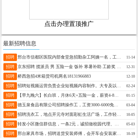
点击办理置顶推广
最新招聘信息
招聘
邢台市信都区医院内部食堂急招勤杂工阿姨一名，工作简单轻松，每天8个小时，工资2700有意者联系15931122310
11-14
招聘
京东招聘 揽派员 男 五险一金 饭补 寒暑补助 工龄奖 无底薪 派件1.5一单 自备车辆15531956565
12-31
招聘
桥西急招4米箱货司机两名18131966883
12-10
招聘
招聘短视频运营负责企业短视频内容制作。大专及以上学历，传媒等相关专业优先。15100998668
02-24
招聘
【早九晚六】长白班，月休6天+五险一金，薪资4-8K，20-36周岁，【年前面试，年后上班】，16633966915
01-15
招聘
德玉泉食品有限公司招聘操作工，工资3000-6000免费提供食宿，地址皇寺镇郭村路口，电话15531983575
03-04
招聘
招聘洗衣工，地点开元寺对面彩虹生活广场，工作轻松福利待遇好，联系电话15694851561
10-05
招聘
转发小区微信群信息，一条2元，诚招做校园代理、社区团购的合作伙伴，有意联系15333391455
05-03
招聘
邢台家具市场，招聘送货安装师傅，会开车会安装家具优先，工资面议，有意者联系17731919581
10-19