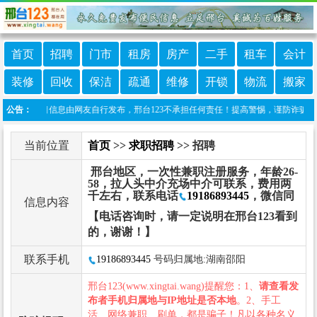
首页
招聘
门市
租房
房产
二手
租车
会计
装修
回收
保洁
疏通
维修
开锁
物流
搬家
明：本栏目信息由网友自行发布，邢台123不承担任何责任！提高警惕，谨防诈骗！做推广、
公告：
当前位置
首页
>>
求职招聘
>> 招聘
邢台地区，一次性兼职注册服务，年龄26-
58，拉人头中介充场中介可联系，费用两
千左右，联系电话
19186893445
，微信同
信息内容
【电话咨询时，请一定说明在邢台123看到
的，谢谢！】
联系手机
19186893445
号码归属地:湖南邵阳
邢台123(www.xingtai.wang)提醒您：1、
请查看发
布者手机归属地与IP地址是否本地
。2、手工
活、网络兼职、刷单，都是骗子！凡以各种名义