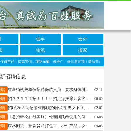
手
租车
会计
锁
物流
搬家
任！提高警惕，谨防诈骗！做推广、做信息置顶！请加邢台123客服微信：cnxingta
新招聘信息
招聘
红星街机关单位招聘保洁人员，要求身体健康、吃苦耐劳、服从分配。18903199260
02-11
招聘
招？？？？？招！！！！招足疗按摩师多名年龄不限详情15076881680
08-09
招聘
招聘;桥西商场物业部现招聘保洁,男女不限,工资1600-2500之间,联系电话;15131979190
02-02
招聘
【急招轻松在线客服】处理团购券使用的问题，不涉及销售，月休8天，3200-5000，电话同V：17603190775
03-05
招聘
塔林附近，招备货和打包工，小件产品，女士优先。微电同号18632915171
05-08