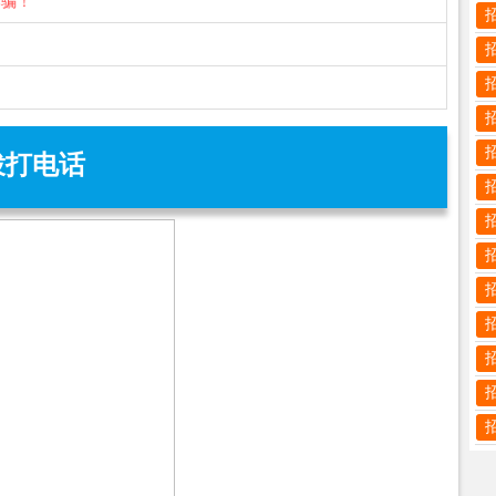
诈骗！
拨打电话