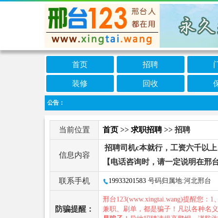
首页
招聘
装修
回收
公告：
当前位置
首页
>>
求职招聘
>> 招聘
招聘司机c本就行，工资六千以上
信息内容
【电话咨询时，请一定说明在邢台
联系手机
19933201583
号码归属地:河北邢台
邢台123(www.xingtai.wang)提醒您：1
防骗提醒：
兼职、刷单，都是骗子！凡以各种名