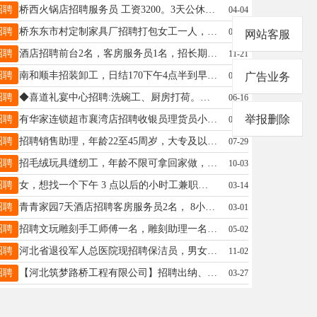
招聘
桥西火锅店招聘服务员 工资3200。3天公休 联系电话13315907893
04-04
招聘
桥东东市村定制家具厂招聘打包女工一人，每天8小时，工资待遇面议，要求25-45岁，附近居住，电话15833399495
04-19
网站客服
招聘
酒店招聘前台2名，客房服务员1名，招长期工短期勿扰有意者联系17733960191
11-21
招聘
南和顺丰招装卸工，日结170下午4点半到早上4点半，男25-55周，地址贾宋韩村，电话15731966391
02-25
广告业务
招聘
◆喜道礼宴中心招聘:洗碗工、厨房打荷。公休4天，管吃管住，工资3000元。莲池大桥北侧15131321297
06-16
举报删除
招聘
有华家连锁超市襄湾店招聘收银员理货员小时工19331930216
01-06
招聘
招聘销售助理，年龄22至45周岁，大专及以上学历。待遇：2600+绩效+旅游+三险电话：03192345656
07-29
招聘
招毛绒玩具缝纫工，年龄不限可拿回家做，联系电话:15130983020信
10-03
招聘
女，想找一个下午 3 点以后的小时工兼职。电话18931946357
03-14
招聘
青青家园7天酒店招聘客房服务员2名， 8小时工作制，有餐补，公休4天，工资3000左右。电话：18233995657
03-01
招聘
招聘文玩雕刻手工师傅一名，雕刻助理一名负责打孔磨籽，文玩抖音客服一名，早九晚六在亿德隆，联系方式18617432555
05-02
招聘
河北省退役军人总医院现招聘保洁员，男女均可，可提供休息地方，联系电话：15933690706
11-02
招聘
【河北筑梦路桥工程有限公司】招聘出纳、前台、有经验者优先，联系电话：18531912305（微信同步）
03-27