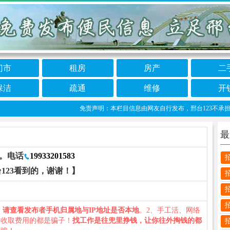
门市
租房
房产
二
保洁
疏通
维修
开
免责声明：本栏目信息由网友自行发布，邢台123不承担任何责
最
。电话
19933201583
123看到的，谢谢！】
、
请查看发布者手机归属地与IP地址是否本地
。2、手工活、网络
义收取费用的都是骗子！
找工作是往兜里挣钱，让你往外掏钱的都