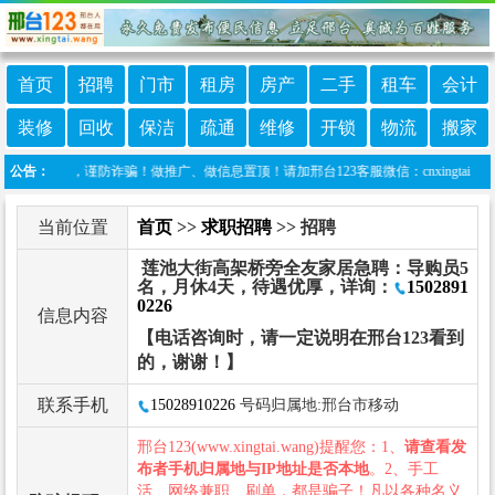
首页
招聘
门市
租房
房产
二手
租车
会计
装修
回收
保洁
疏通
维修
开锁
物流
搬家
高警惕，谨防诈骗！做推广、做信息置顶！请加邢台123客服微信：cnxingtai
公告：
当前位置
首页
>>
求职招聘
>> 招聘
莲池大街高架桥旁全友家居急聘：导购员5
名，月休4天，待遇优厚，详询：
1502891
0226
信息内容
【电话咨询时，请一定说明在邢台123看到
的，谢谢！】
联系手机
15028910226
号码归属地:邢台市移动
邢台123(www.xingtai.wang)提醒您：1、
请查看发
布者手机归属地与IP地址是否本地
。2、手工
活、网络兼职、刷单，都是骗子！凡以各种名义