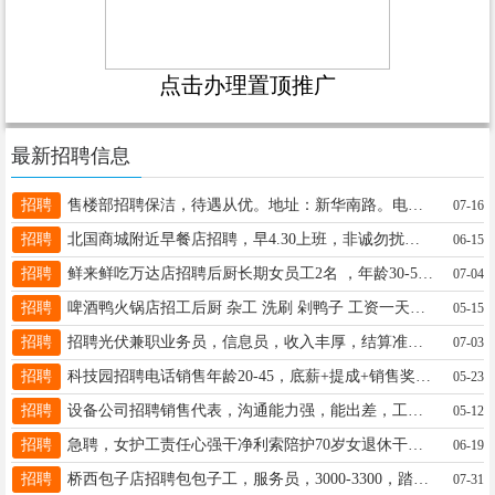
点击办理置顶推广
最新招聘信息
招聘
售楼部招聘保洁，待遇从优。地址：新华南路。电话15512847524
07-16
招聘
北国商城附近早餐店招聘，早4.30上班，非诚勿扰！15833601259
06-15
招聘
鲜来鲜吃万达店招聘后厨长期女员工2名 ，年龄30-50岁，薪资待遇优，兼职勿扰有意者联系18733995848
07-04
招聘
啤酒鸭火锅店招工后厨 杂工 洗刷 剁鸭子 工资一天一百二 13223288381
05-15
招聘
招聘光伏兼职业务员，信息员，收入丰厚，结算准时，收入远高于上班，市区、各区县均可联系，13031925950宁经理
07-03
招聘
科技园招聘电话销售年龄20-45，底薪+提成+销售奖，月入3500-10000左右，电话13363772466
05-23
招聘
设备公司招聘销售代表，沟通能力强，能出差，工资3000-10000元，正式上五险 18500061302
05-12
招聘
急聘，女护工责任心强干净利索陪护70岁女退休干部.照顾她的起居生活陪旅游，待遇8500月有意加微13031909533
06-19
招聘
桥西包子店招聘包包子工，服务员，3000-3300，踏实肯干，手脚灵活15614296633
07-31