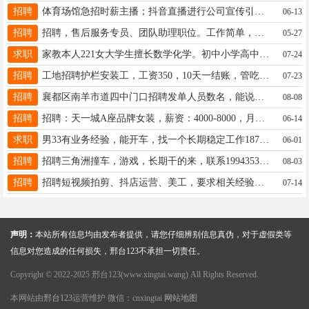
招聘
体育场馆急招时薪主播；抖音直播进行公司宣传引流；工资：30元/小时，4小时/日。 裕腾羽毛球馆16630900443
06-13
招聘
招聘，售后服务专员、团队助理职位。工作简单，时间自由，不耽误接送孩子，名额有限，年龄22-45岁。15100881730
05-27
求职
家教本人221女大学生擅长数学化学。初中小学高中均可，经验丰富。一个半小时100元电话19303394208
07-24
招聘
工地招聘护栏安装工，工资350，10天一结账，管吃管住，不收任何费用，联系电话15206797862
07-23
招聘
襄都区南羊市道四中门口招聘发单人员数名，能说会道，有经验者优先。电话☎️17320877883 同v
08-08
招聘
招聘：天一城A座品牌女装，薪资：4000-8000，月公休＋保险+提成＋年假＋团建基金，联系人15127982926
06-14
求职
男33有业务经验，能开车，找一个长期稳定工作18733999357
06-01
招聘
招聘三角洲撞车，游戏，长期干的来，联系19943531118
08-03
招聘
招聘短视频拍剪、抖店运营、美工，要求相关经验，单休，薪资面谈，美的公园天下17532359061（同V）
07-14
声明：
本站所有信息均由发布者提供，请您仔细辨别信息真伪，对于虚假类等
信息对您造成的任何损失，邢台123不承担一切责任。
Copyright © 2022-2025 邢台123(www.xingtai.wang) All Rights Reserved.
本网站由
邢台123
运营维护 微信：cnxingtai
网站地图