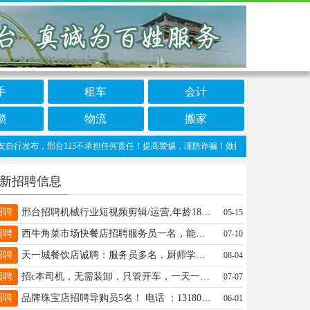
手
租车
会计
锁
物流
搬家
发布，邢台123不承担任何责任！提高警惕，谨防诈骗！做推广、做信息置顶！请加邢台123
新招聘信息
招聘
邢台招聘机械行业短视频剪辑/运营,年龄18-35岁(女）有机械行业运营经验，待遇优，18131852065
05-15
招聘
西牛角菜市场快餐店招聘服务员一名，能吃苦耐劳手机号15131930504
07-10
招聘
天一城餐饮店诚聘：服务员多名，厨师学徒2名，前厅经理1名 电话:18832938882
08-04
招聘
招c本司机，无需装卸，只管开车，一天一趟，公休三天，仓对仓，工资6000，微信同步15297429585
07-07
招聘
品牌珠宝店招聘导购员5名！ 电话 ：13180280363
06-01