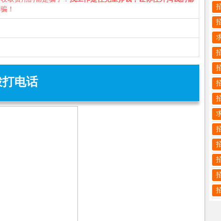
诈骗！
拨打电话