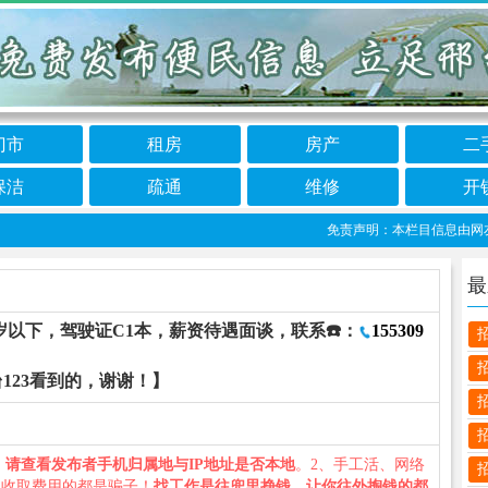
门市
租房
房产
二
保洁
疏通
维修
开
免责声明：本栏目信息由网友自行
最
岁以下，驾驶证C1本，薪资待遇面谈，联系☎️：
155309
123看到的，谢谢！】
、
请查看发布者手机归属地与IP地址是否本地
。2、手工活、网络
义收取费用的都是骗子！
找工作是往兜里挣钱，让你往外掏钱的都