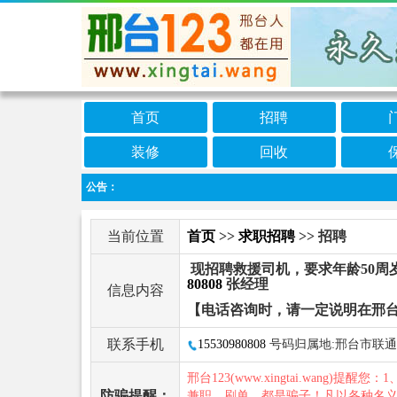
首页
招聘
装修
回收
公告：
当前位置
首页
>>
求职招聘
>> 招聘
现招聘救援司机，要求年龄50周
80808
张经理
信息内容
【电话咨询时，请一定说明在邢台
联系手机
15530980808
号码归属地:邢台市联通
邢台123(www.xingtai.wang)提醒您：1
防骗提醒：
兼职、刷单，都是骗子！凡以各种名