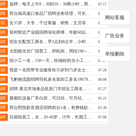
招聘
急聘：每天上午8：30到10：30两小时，周日休息，1000～5000元学习补助！ 电话17734505559同微信
07-17
招聘
邢台南高速口食品厂招聘业务经理，可长期出差，有食品或快消品行业经验者优先 电话15833637393
07-31
网站客服
求职
女37岁，大专，干过客服，销售，文员等工作，想找一份兼职或者小时工,电话15630911262非诚勿扰
07-02
招聘
留村附近产业园招聘绿化师傅，年龄60以内，割草灌溉。活不累。有经验者优先！电话13131918891。微信同号。
05-11
广告业务
招聘
招女女配货工两名，早3点到8点半，小时工，顺兴市场附近，13722949994
05-20
招聘
太阳能光伏厂招普工，焊机岗，周结190～240元/天，免费住宿福利食堂。18－45男女不限。电话19103394473
05-29
举报删除
招聘
招小工一名，150一天，给铺砖的当小工，不是日结工资。电话15933380993
05-27
求职
我是一名陪帮专业服务给35岁到75岁女士吃喝游玩看病拿药帮干活只要你有需要我二十四小时在岗15369933781等你来电
07-20
招聘
飞豹物流园招聘司机多名装卸工多名18678895078
06-08
招聘
招聘 襄北市场食品批发门市招女工两名，中午管饭，年龄25-40岁认真负责，吃苦耐劳薪资面议电话☎：18131956102
07-27
招聘
襄都区设备厂常白班，可日结，可月结。月综合工资7000-8000元 要求男20-45 管吃住 ☎️19103394473
05-21
招聘
邢台熙悦影音酒店招聘前台1名；有挣钱欲望，综合薪资：4000+联系电话：15233971251
05-30
招聘
拉箱组装工，女，20-40岁，计件，长期工，室内有空调，园博园南高家屯，13780292500
07-06