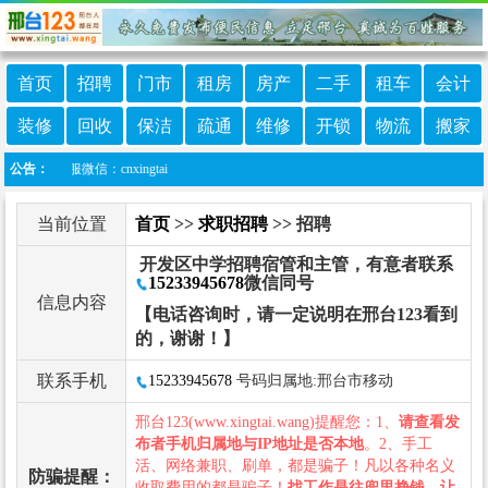
首页
招聘
门市
租房
房产
二手
租车
会计
装修
回收
保洁
疏通
维修
开锁
物流
搬家
客服微信：cnxingtai
公告：
当前位置
首页
>>
求职招聘
>> 招聘
开发区中学招聘宿管和主管，有意者联系
15233945678
微信同号
信息内容
【电话咨询时，请一定说明在邢台123看到
的，谢谢！】
联系手机
15233945678
号码归属地:邢台市移动
邢台123(www.xingtai.wang)提醒您：1、
请查看发
布者手机归属地与IP地址是否本地
。2、手工
活、网络兼职、刷单，都是骗子！凡以各种名义
防骗提醒：
收取费用的都是骗子！
找工作是往兜里挣钱，让