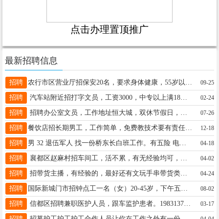
点击办理置顶推广
最新招聘信息
招聘
农行市区营业厅招保安20名，要求身体健康，55岁以下，月工资2200公休四天，中午免费用餐，电话18603195303
09-25
招聘
汽车站附近招打字文员，工资3000，中专以上满18，工资稳定，带薪休息，办公环境好，联系19912030111同V
02-24
招聘
招聘办公室文员，工作地址恒大城，双休节假日，有经验者优先，联系电话：13343195995.18131968679
07-26
招聘
餐饮店招长期男工，工作简单，免费教技术要有责任心工资4000到6000年 干过餐饮 厨房优先18333968066
12-18
招聘
男 32 退伍军人 找一份桥东长白班工作。有五险 电话15630913213
04-18
招聘
襄都区赵麻村招车间工，活不累，有无经验均可，女士优先，50岁以下，工资面议。联系电话：17330196036
04-02
招聘
招带货主播，有经验的，最好还有文玩手串带货类的经验，年龄没有限制成年就行，每天4小时，东由留码头15233910223
04-24
招聘
国际新城门市招钟点工一名（女）20-45岁，下午五点至晚上九点，联系电话15833666464
08-02
招聘
信都区招聘兼职医护人员，跟车监护患者。19831370127
03-17
招聘
招募护工护工护工合作人员让你在工作之外有一份可观的收入具体事宜面议。健康管理中心 张老师 电微18632956172
04-04