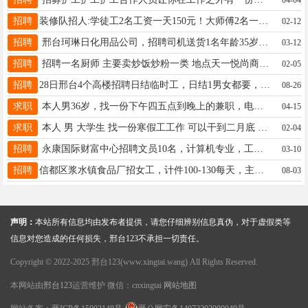
招聘
装修队招人:学徒工2名工资一天150元！大师傅2名一天240元！长期有活！电话13931941374机会难得招满为止
02-12
招聘
邢台珂琳日化用品公司，招聘司机送货1名年龄35岁以下，3年驾龄以上，4.2米箱货底薪+提成每周日休13131959995
03-12
招聘
招聘一名厨师 主要卖炒饭炒粉一类 地点天一悦尚商场负一层 要求踏实肯干 长期过年临时的也可以 电话19131916942
02-05
招聘
28日邢台4个高楼招聘日结临时工，日结1男女都要，大学生宝妈都可以，电话16630963070
08-26
求职
本人男36岁，找一份下午四五点到晚上的兼职，电话13231991986
04-15
求职
本人 男 大学生 找一份寒假工工作 可以干到二月底 过年接受无假期 电话15630986877同V
02-04
招聘
永康国际财富中心招聘文员10名，计算机专业，工资3300底薪+全勤奖200每周休一天，联系电话15930938685
03-10
招聘
信都区浆水镇食品厂招女工，计件100-130每天，主要工作切南瓜块，要求55周岁以下身体健康，13784892810
08-03
声明：
本站所有信息均由发布者提供，请您仔细辨别信息真伪，对于虚假类等
信息对您造成的任何损失，邢台123不承担一切责任。
Copyright © 2022-2025 邢台123(www.xingtai.wang) All Rights Reserved.
本网站由
邢台123
运营维护 微信：cnxingtai
网站地图