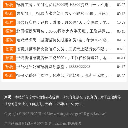
招聘
招聘主播，实习期底薪2000转正2500提成百一，不露脸直播。每天4-6个小时，地址恒大城15194946688同v
03-27
招聘
肉食加工厂招聘流水线普工男女不限20-55周，月休5天左右，工资3000-7000左右，15130920228微信同号
05-12
招聘
国强4S店聘：销售，维修，月公休4天，交保险，地址：汽车城国强4S店，电话:13931933850
10-28
招聘
北国招职员两名，30-50周岁之内半天班，工资待遇2600元加十提成，想找工作的联系李经理15630987058
05-13
招聘
咱妈烀饼天一城店诚聘长期服务员2名，年龄20-40岁，公休3天，店小事少离家近，18333939804
09-07
招聘
招聘加超市餐饮微信好友员，工资无上限男女不限，年龄不限18233038250
09-05
招聘
邢谣酒馆招聘店长工资5000+，工作轻松待遇好，地址：守敬e世界4楼，联系人：18632079794刘总
01-11
招聘
邢台地产公司招聘财务总监，13333099903
04-17
招聘
招保安看银行监控，40岁以下能熬夜，四班三运转，工资2800+加班工资，每月准时发工资，宋队18233018868
03-05
声明：
本站所有信息均由发布者提供，请您仔细辨别信息真伪，对于虚假类等
信息对您造成的任何损失，邢台123不承担一切责任。
Copyright © 2022-2025 邢台123(www.xingtai.wang) All Rights Reserved.
本网站由
邢台123
运营维护 微信：cnxingtai
网站地图