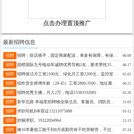
点击办理置顶推广
最新招聘信息
招聘
招聘：驻店骑手，固定商家配送，单多有保障，有保底，联系18833441922同V
06-09
招聘
甜橙国际九号电动车诚聘优秀导购2名，要求男性35岁以内工资5000+，售后内勤1名工资3000+，13582499990
06-17
招聘
招聘保洁月工资2100元，绿化月工资2200元，监控室（需要有消防证）月工资3500联系电话13630890888
02-02
招聘
招炸货女师傅年龄（28-45）工资2800-3500，地址襄都区卫生街，电话联系15131943411
06-21
招聘
招聘优秀主播，月入2万，电话15383192081
05-26
招聘
新华北路 幸福里招聘物业保洁员、客服员、消防员、品宣专员、客服员、安保员、维修电工，应聘电话：13930958000
12-03
招聘
求职司机B本双证13211075088
03-12
招聘
炒锅求职。19322094964
12-13
招聘
俩16求暑假工能干到8月底勤劳肯干吃苦耐劳，干过后厨帮厨杂工，也当过服务员有工作经验联系电话18731920127
07-14