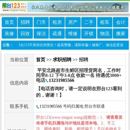
首页
招聘
门市
租房
房产
二手
租车
会计
装修
回收
保洁
疏通
维修
开锁
物流
搬家
发布，邢台123不承担任何责任！提高警惕，谨防诈骗！做推广、做信息置顶！请加邢台123
公告：
当前位置
首页
>>
求职招聘
>> 招聘
平安北路超市生鲜区招理货两名，工作时
间早8-12 下午3-8点 收款一名 待遇优3000+
电话
13231985566
信息内容
【电话咨询时，请一定说明在邢台123看到
的，谢谢！】
联系手机
13231985566
号码归属地:邢台市联通
邢台123(www.xingtai.wang)提醒您：1、
请查看发
布者手机归属地与IP地址是否本地
。2、手工
活、网络兼职、刷单，都是骗子！凡以各种名义