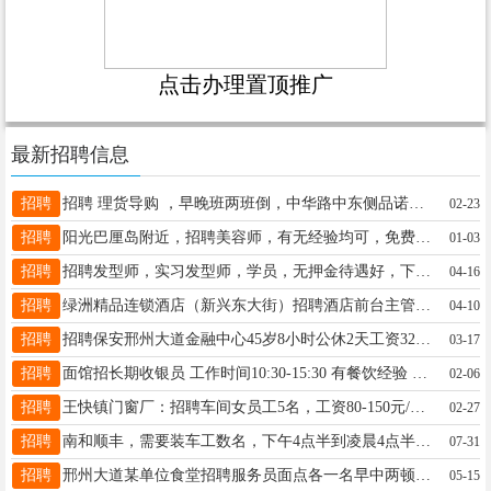
点击办理置顶推广
最新招聘信息
招聘
招聘 理货导购 ，早晚班两班倒，中华路中东侧​品诺有文具生活馆，工资3000－5000，电话15532986441
02-23
招聘
阳光巴厘岛附近，招聘美容师，有无经验均可，免费培训，年龄不限，13363738115
01-03
招聘
招聘发型师，实习发型师，学员，无押金待遇好，下班早。电话13722921717
04-16
招聘
绿洲精品连锁酒店（新兴东大街）招聘酒店前台主管一名（有经验优先）工资待遇优厚，有意者联系郭经理，17772632952
04-10
招聘
招聘保安邢州大道金融中心45岁8小时公休2天工资3200元旭阳学府55岁2400元公休2天12小时15226861526
03-17
招聘
面馆招长期收银员 工作时间10:30-15:30 有餐饮经验 工资月结 女 有责任心 干活利索13932931703
02-06
招聘
王快镇门窗厂：招聘车间女员工5名，工资80-150元/天，提供中午午饭，赵女士13303395521
02-27
招聘
南和顺丰，需要装车工数名，下午4点半到凌晨4点半，中间可休息1小时，日结160元，下班结清，电话18233063757
07-31
招聘
邢州大道某单位食堂招聘服务员面点各一名早中两顿，节假日双休，工资面谈，电话13303096303马经理，工作时间联系！
05-15