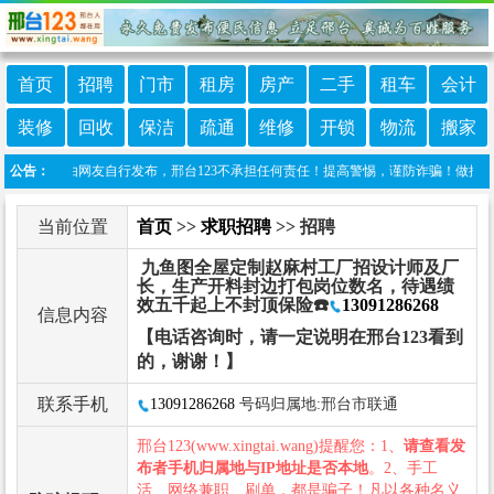
首页
招聘
门市
租房
房产
二手
租车
会计
装修
回收
保洁
疏通
维修
开锁
物流
搬家
栏目信息由网友自行发布，邢台123不承担任何责任！提高警惕，谨防诈骗！做推广、做信息置
公告：
当前位置
首页
>>
求职招聘
>> 招聘
九鱼图全屋定制赵麻村工厂招设计师及厂
长，生产开料封边打包岗位数名，待遇绩
效五千起上不封顶保险☎️
13091286268
信息内容
【电话咨询时，请一定说明在邢台123看到
的，谢谢！】
联系手机
13091286268
号码归属地:邢台市联通
邢台123(www.xingtai.wang)提醒您：1、
请查看发
布者手机归属地与IP地址是否本地
。2、手工
活、网络兼职、刷单，都是骗子！凡以各种名义