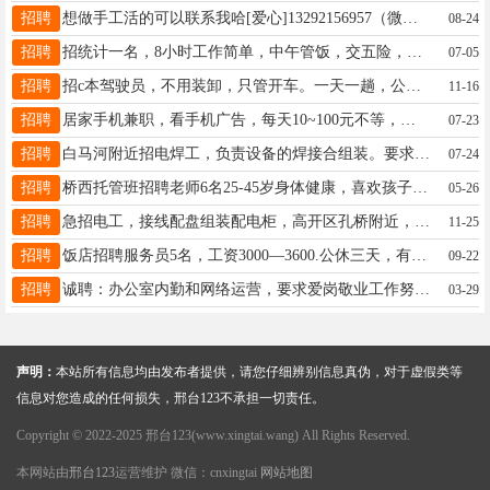
招聘
想做手工活的可以联系我哈[爱心]13292156957（微信同步）
08-24
招聘
招统计一名，8小时工作简单，中午管饭，交五险，过节放假有补贴，电话18732987551
07-05
招聘
招c本驾驶员，不用装卸，只管开车。一天一趟，公休三天，仓对仓跑，15297429585同步
11-16
招聘
居家手机兼职，看手机广告，每天10~100元不等，微信15311541309
07-23
招聘
白马河附近招电焊工，负责设备的焊接合组装。要求：有焊工证、有机械组装相关经验。中午工作餐。工资面议。
07-24
招聘
桥西托管班招聘老师6名25-45岁身体健康，喜欢孩子有爱心耐心周末双咨询联系15127950189​
05-26
招聘
急招电工，接线配盘组装配电柜，高开区孔桥附近，工资不拖欠，张经理13131941190
11-25
招聘
饭店招聘服务员5名，工资3000—3600.公休三天，有全勤奖，管吃管住，地址桥西，电话15231931982
09-22
招聘
诚聘：办公室内勤和网络运营，要求爱岗敬业工作努力有相关工作经验者优先，地址：金凯利商贸城电话：17733958005
03-29
声明：
本站所有信息均由发布者提供，请您仔细辨别信息真伪，对于虚假类等
信息对您造成的任何损失，邢台123不承担一切责任。
Copyright © 2022-2025 邢台123(www.xingtai.wang) All Rights Reserved.
本网站由
邢台123
运营维护 微信：cnxingtai
网站地图