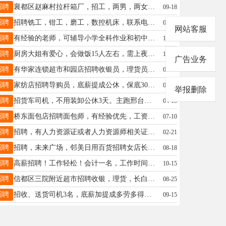
招聘
襄都区赵麻村拉杆箱厂，招工，两男，两女，计件，室内干，有空调，手头快。13231989987
09-18
招聘
招聘铣工，钳工，磨工，数控机床，联系电话13700399273
02-06
网站客服
招聘
有经验的老师，可辅导小学全科作业和初中英语科目。其他勿扰！预报从速！有意者电联：17325607355
11-02
招聘
厨房大姐有爱心，会做饭15人左右，需上夜班，龙泉大街四中附近15532997555
11-06
广告业务
招聘
有华家连锁超市和园店招聘收银员，理货员，小时工，电话17731911190
09-20
招聘
家纺店招聘导购员，底薪提成公休，保底3000元，3500+，45岁以下，沟通能力好15100897961
07-29
举报删除
招聘
招货车司机，不用装卸公休3天。主跑邢台邯郸石家庄保定山西河南附近。有无经验均可。电话☎️13931954510同微信
04-15
招聘
桥东面包店招聘面包师，有经验优先，工资面议，另招日结女工一名。13472047894
07-10
招聘
招聘，有人力资源证或者人力资源师相关证件的，退休人员。电话 18730989890
02-21
招聘
招聘，未来广场，邻美日用百货招聘女店长（年龄不超过45周岁）一名，工资底薪加提成，电话17692958277
08-18
招聘
高薪招聘！工作轻松！会计一名，工作时间自由，工资面议，开发区美神物流园附近，16632906793
10-15
招聘
信都区三院附近超市招聘收银，理货，长白班，月薪3000+ 有意者电联13931952677
08-25
招聘
招收、送货司机3名，底薪加提成多劳多得、月公休两天，需要负责装卸。地址南环路附近宝信物流:电话18632995570
09-15