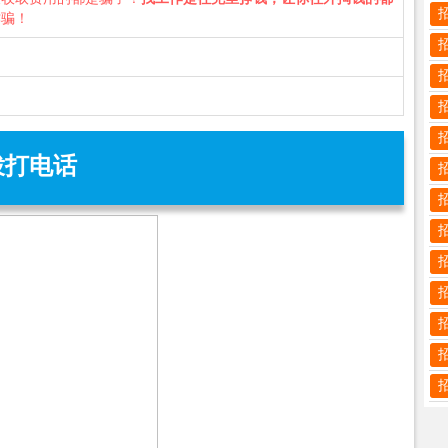
诈骗！
拨打电话