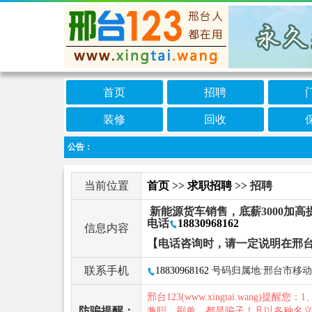
首页
招聘
装修
回收
公告：
当前位置
首页
>>
求职招聘
>> 招聘
新能源货车销售，底薪3000加高提
电话
18830968162
信息内容
【电话咨询时，请一定说明在邢台
联系手机
18830968162
号码归属地:邢台市移动
邢台123(www.xingtai.wang)提醒您：1
防骗提醒：
兼职、刷单，都是骗子！凡以各种名