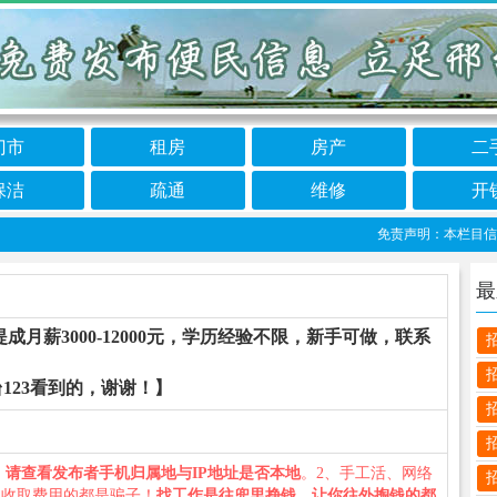
门市
租房
房产
二
保洁
疏通
维修
开
免责声明：本栏目信息由网
最
成月薪3000-12000元，学历经验不限，新手可做，联系
123看到的，谢谢！】
、
请查看发布者手机归属地与IP地址是否本地
。2、手工活、网络
义收取费用的都是骗子！
找工作是往兜里挣钱，让你往外掏钱的都