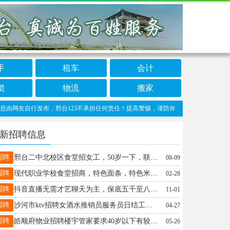
手
租车
会计
锁
物流
搬家
友自行发布，邢台123不承担任何责任！提高警惕，谨防诈骗！做推广、做信息置顶！请加邢
新招聘信息
招聘
邢台二中北校区食堂招女工，50岁一下，联系电话15175969630，
08-09
招聘
现代职业学校食堂招商，特色面条，特色米饭，特色小吃，封闭式学校，另外招厨师帮厨三名，13223258128
02-28
招聘
抖音直播无需才艺聊天为主，保底五千至八千, 每天6小时工作简单有无经验均可, 专业运营全程指导16632956071
11-01
招聘
沙河市ktv招聘女酒水推销员服务员日结工资900-1800可接送上下班微信:mhtssbmhsn☎15227371952
04-27
招聘
皓顺府物业招聘楼宇管家要求40岁以下有较好的沟通能力，对工作认真负责。公司有保险，节日福利四天公休18731955933
05-26