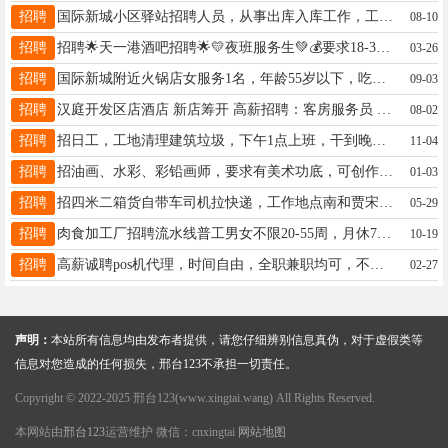
招聘
国际新城小区驿站招聘人员，从事出库入库工作，工资2400电话19131132979
08-10
招聘
招聘🌟天一港酒吧招聘🌟💛夜班服务生💚💰要求18-30岁，接受夜班工作，性格开朗善于沟通，有相关经验者优先☎有意联系15532904895 聘
03-26
招聘
国际新城附近火锅店女服务1名，年龄55岁以下，吃苦耐劳，干过优先，底薪➕公休➕奖励15833290727
09-03
招聘
汉庭开发区店酒店 新店筹开 高薪招聘：客房服务员 详情请咨询:15931490523
08-02
招聘
招日工，工地清理建筑垃圾，下午1点上班，干到晚上8点，下班结账工资300，电话18603198586
11-04
招聘
招油画、水彩、彩铅画师，要求有美术功底，可创作优先。18831984040（ ）
01-03
招聘
招四米二箱货自带车司机拉快递，工作地点南和贾宋，五年以内车辆，保险齐全，驾龄三年以上，多劳多得13930922348
05-29
招聘
肉食加工厂招聘流水线普工男女不限20-55周，月休7天左右，工资3000-7000左右，15130920228
10-19
招聘
高薪诚聘pos机代理，时间自由，全职兼职均可，不影响现有工作，后期有被动收益，公司提供客户资源，19288933586
02-27
声明：
本站所有信息均由发布者提供，请您仔细辨别信息真伪，对于虚假类等
信息对您造成的任何损失，邢台123不承担一切责任。
Copyright © 2022-2025 邢台123(www.xingtai.wang) All Rights Reserved.
本网站由
邢台123
运营维护 微信：cnxingtai
网站地图