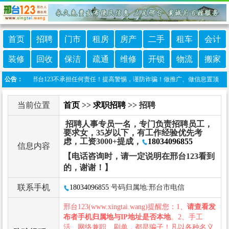
首页
招聘
门市
租房
房产
二手
租车
会计
装修
回收
保洁
疏通
维修
开锁
物流
搬家
发布，邢台123不承担任何责任！提高警惕，谨防诈骗！做推广、做信息置顶！请加邢台12
公告：
当前位置
首页
>>
求职招聘
>> 招聘
招聘人事专员一名，专门负责招聘员工，
要求女，35岁以下，有工作经验优先考
虑，工资3000+提成，
18034096855
信息内容
【电话咨询时，请一定说明在邢台123看到
的，谢谢！】
联系手机
18034096855
号码归属地:邢台市电信
邢台123(www.xingtai.wang)提醒您：1、
请查看发
布者手机归属地与IP地址是否本地
。2、手工
活、网络兼职、刷单，都是骗子！凡以各种名义