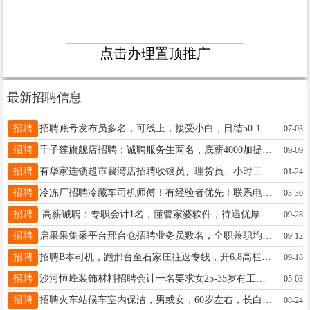
点击办理置顶推广
最新招聘信息
招聘
招聘账号发布员多名，可线上，接受小白，日结50-150联系15531977225微同
07-03
招聘
千子莲旗舰店招聘：诚聘服务生两名，底薪4000加提成5000左右，有意者可联系电话：15100976677，
09-09
招聘
有华家连锁超市襄湾店招聘收银员、理货员、小时工联系电话19331930216
01-24
招聘
冷冻厂招聘冷藏车司机师傅！有经验者优先！联系电话18731971521同V
03-30
招聘
高薪诚聘：专职会计1名，懂管家婆软件，待遇优厚，地址：王快镇孔桥村村西 16630991800
09-28
招聘
启果果集采平台邢台仓招聘业务员数名，全职兼职均可，不打卡，上班自由，有意者电话联系：19803099881（同步）
09-12
招聘
招聘B本司机，跑邢台至石家庄往返专线，开6.8高栏车要求吃苦耐劳责任心强，祝村开发区附近优先，联系18831942333
09-18
招聘
沙河恒峰装饰材料招聘会计一名要求女25-35岁有工作经验者优先！工资待遇优厚地址沙河北道口15511993382
05-03
招聘
招聘火车站候车室内保洁，男或女，60岁左右，长白班，有公休，工资面议，工作地址老火车站，电话13931967255
08-24