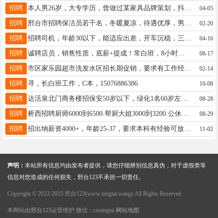
招聘
本人男26岁，大专学历，曾做过某家具品牌策划，抖音运营，法务等工作。联系电话19912095772
04-05
招聘
邢台市招聘保洁员若干名，冬暖夏凉，待遇优厚，男女均可，有经验者优先录用，有意者请拨打电话：13102570696
02-20
招聘
招聘司机，年龄30以下，能适应出差，开车沉稳，三年以上驾龄，月薪3000-4000。陈15933344159
04-16
招聘
诚聘店员，销售性质，底薪+提成！常白班，8小时，公休四天，工作地点亿德隆，年龄50以下，女士优先18832915200
08-17
招聘
市区家乐园超市洗发水区招长期促销，要求有工作经验，灵活的，有健康证，☎️ x17734509603
02-14
招聘
寻，长白班工作，C本，15076886386
10-08
招聘
达活泉北门商务楼招保安50岁以下，绿化1名60岁左右，身体健康，小区维修55岁左右，懂水电暖，15933199265
08-28
招聘
桥西招聘厨师6000到6500.帮厨大姐3000到3200.公休全勤奖加奖金15531909767
08-29
招聘
招出纳薪资4000+，年龄25-37，要求本科有经验可放宽、市区居住，地址三义庙小学有五险，：18903292709
11-02
声明：
本站所有信息均由发布者提供，请您仔细辨别信息真伪，对于虚假类等
信息对您造成的任何损失，邢台123不承担一切责任。
Copyright © 2022-2025 邢台123(www.xingtai.wang) All Rights Reserved.
本网站由
邢台123
运营维护 微信：cnxingtai
网站地图