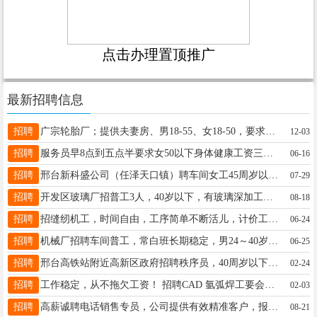
点击办理置顶推广
最新招聘信息
招聘
广宗轮胎厂；提供夫妻房、男18-55、女18-50，要求简单识字，19103194000五险一金工资7500-13000
12-03
招聘
服务员早8点到五点半要求女50以下身体健康工资三千三左右太行路尚客优连锁酒店15903198123
06-16
招聘
邢台新科盛公司（任泽天口镇）聘车间女工45周岁以下50名月薪5-7千元管吃管住上意外险19831990295
07-29
招聘
开发区玻璃厂招普工3人，40岁以下，有玻璃深加工经验优先，免费食宿，交五险，综合4千-6千，18830950228
08-18
招聘
招缝纫机工，时间自由，工序简单不断活儿，计价工资半个月结算一次。地址：襄都区东汪中心医院附近，电话13082019855
06-24
招聘
机械厂招聘车间普工，常白班长期稳定，男24～40岁之间，短期暑假工勿扰，联系电话15830723883
06-25
招聘
邢台高铁站附近高新区政府招聘秩序员，40周岁以下，待遇优厚，4-5天公休，带薪年假。杨经理；15354002240
02-24
招聘
工作稳定，从不拖欠工资！ 招聘CAD 氩弧焊工要会看图纸 折弯工绘图 打磨工 送货跟单 15631941567
02-03
招聘
高薪诚聘电话销售专员，公司提供有效精准客户，报销手机费！工作简单，易成单！咨询热线18931935119
08-21