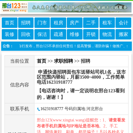
首页
招聘
门市
租房
房产
二手
租车
会计
装修
回收
保洁
疏通
维修
开锁
物流
搬家
息由网友自行发布，邢台123不承担任何责任！提高警惕，谨防诈骗！做推广、做信息置顶！请
公告：
当前位置
首页
>>
求职招聘
>> 招聘
申通快递招聘面包车送驿站司机1名，送市
区范围内驿站，月薪3500~4000，工作简单
电话16231918777
信息内容
【电话咨询时，请一定说明在邢台123看到
的，谢谢！】
联系手机
16231918777
号码归属地:河北邢台
邢台123(www.xingtai.wang)提醒您：1、
请查看发
布者手机归属地与IP地址是否本地
。2、手工
活、网络兼职、刷单，都是骗子！凡以各种名义