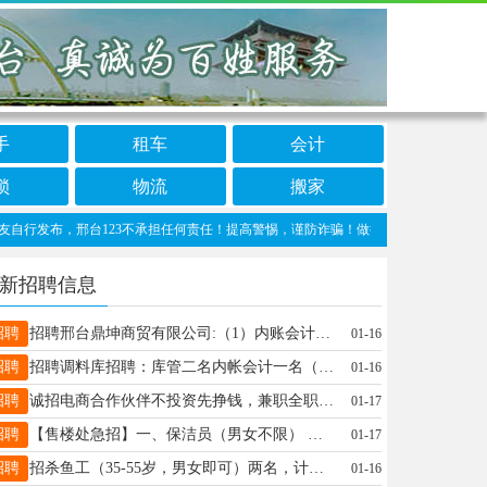
手
租车
会计
锁
物流
搬家
发布，邢台123不承担任何责任！提高警惕，谨防诈骗！做推广、做信息置顶！请加邢台12
新招聘信息
招聘
招聘邢台鼎坤商贸有限公司:（1）内账会计2名，要求有三年以上经验。（2）c本男性司机2名4.2货车，邢台境内装卸货。（3）电话销售10名女性25-45岁。（4）库管2名会开叉车男性。（5）办公室文员数名（6）新媒体运营数名，会剪辑拍摄视频。以上职位要求有工作经验，服从管理，待遇优厚，有能力者可以长期聘用缴纳五险一金。地址：桥东区祝村镇双楼杨经理15613960888 聘
01-16
招聘
招聘调料库招聘：库管二名内帐会计一名（女）40到45周岁，早七点半晚六，有责任心，管家婆软件，有工作经验者优先。地址：新兴路与襄都路十字路口往南50米路东，电话：崔18233095888 聘
01-16
招聘
诚招电商合作伙伴不投资先挣钱，兼职全职都可以，联系13831995888孔姐
01-17
招聘
【售楼处急招】一、保洁员（男女不限） 二、礼宾员（男）地址：新华南路联系电话：15512847524
01-17
招聘
招杀鱼工（35-55岁，男女即可）两名，计件工资，桥东肉联厂附近，➕v18231956169（电话不一定有时间接）！
01-16