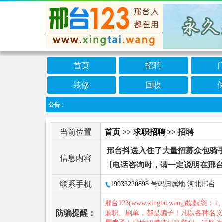
首页
招聘
装修
回收
公告：
当前位置
首页
>>
求职招聘
>> 招聘
邢台抖送入住了大量招募众包骑
信息内容
【电话咨询时，请一定说明在邢台
联系手机
19933220898
号码归属地:河北邢台
邢台123(www.xingtai.wang)提醒您：1
防骗提醒：
兼职、刷单，都是骗子！凡以各种名