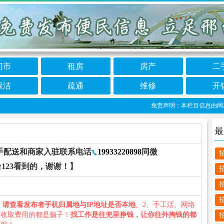
门市
租房
房产
二
保洁
疏通
维修
开
免责声明：本栏目信息由网友自行
最
手配送和商家入驻联系电话
19933220898
同微
123看到的，谢谢！】
、
请查看发布者手机归属地与IP地址是否本地
。2、手工活、网络
义收取费用的都是骗子！
找工作是往兜里挣钱，让你往外掏钱的都