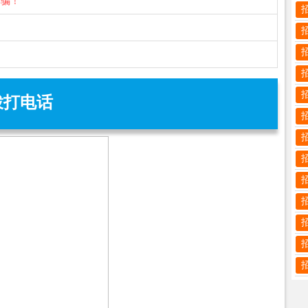
诈骗！
拨打电话