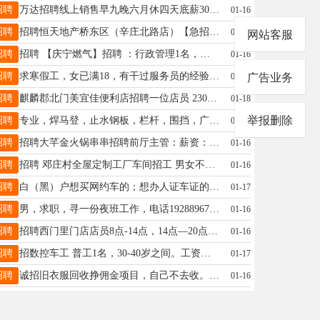
招聘
万达招聘线上销售早九晚六月休四天底薪3000/3500加提成暂时只招女生应届生或小白转正交五险19131998083
01-16
招聘
招聘恒天地产桥东区（辛庄北路店）【急招房产销售】底薪2500➕高提成，有无经验均可23-45周，带薪团建➕高额奖励，可租房可卖房可卖新房。综合薪资4K-20K有底薪有人带，市场回暖，此时不来更待何时。联系人李经理☎️15631174430 聘
01-16
网站客服
招聘
招聘 【庆宁燃气】招聘 ：行政管理1名，要求大专以上学历，有销售管理经验者优先（半年以后交五险）工资4500～6000元。另招厢货司机1名，工资4500~5000元。联系电话：15833715653 聘
01-16
招聘
求寒假工，女已满18，有干过服务员的经验，目前已经放假可以立刻上岗，能干到正月十五后，电话18531902747
01-18
广告业务
招聘
麒麟郡北门美宜佳便利店招聘一位店员 2300➕200全勤，早七到下午三点，三点到晚十一点，倒班制，17340922616
01-18
举报删除
招聘
专业，焊马登，止水钢板，栏杆，围挡，广告安装，楼顶发光大字，工地大门。彩钢厂房，棚院子，货架，隔层19746997059
01-16
招聘
招聘大芊金火锅串串招聘前厅主管：薪资：5000-6500后厨主管：薪资：5000—6500服务员：薪资：3200-4500后厨切配，穿签人员：薪资：3200-4500福利：包吃住+每月带薪休假3天+工龄工资+每月员工聚餐+生日福利。内部福利。地址：天乐城店电话:15233195555 永辉店电话:18703198006 聘
01-16
招聘
招聘 邓庄村全屋定制工厂车间招工 男女不限 简单好学易上手 可提成可日结 月工资3000—— 4000+多劳多得。联系电话18633693331 聘
01-16
招聘
白（黑）户想买网约车的；想办人证车证的；想租网约车的；想了解渠道的！找他18732987359。杜先生
01-17
招聘
男，求职，寻一份夜班工作，电话19288967172
01-16
招聘
招聘西门里门店店员8点-14点，14点—20点30分，两班倒19333911679
01-16
招聘
招数控车工 普工1名，30-40岁之间。工资月结。长年有活。 桥东区东汪镇 电话13363749788，
01-17
招聘
诚招旧衣服回收挣佣金项目，自己不去收。不投资零风险。了解13290496835
01-16