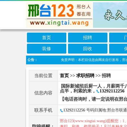
首页
招聘
装修
回收
公告：
免责声明：本栏目信息由网友自行发布，邢台123
当前位置
首页
>>
求职招聘
>> 招聘
国际新城招后厨一人，月薪两千八
点半，利索的来，
13292112256
信息内容
【电话咨询时，请一定说明在邢台
联系手机
13292112256
号码归属地:邢台市联通
邢台123(www.xingtai.wang)提醒您：1
防骗提醒：
兼职、刷单，都是骗子！凡以各种名