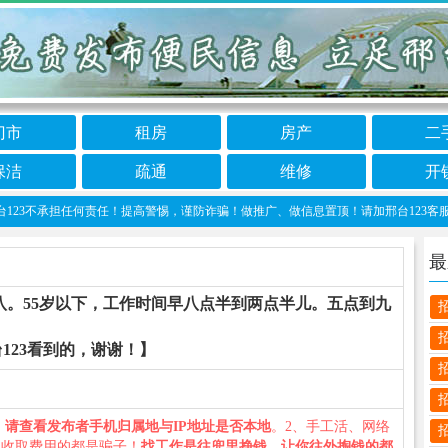
门市
租房
房产
二
保洁
疏通
维修
开
不承担任何责任！提高警惕，谨防诈骗！做推广、做信息置顶！请加邢台123客服微信：cnx
最
。55岁以下，工作时间早八点半到两点半儿。五点到九
123看到的，谢谢！】
、
请查看发布者手机归属地与IP地址是否本地
。2、手工活、网络
义收取费用的都是骗子！
找工作是往兜里挣钱，让你往外掏钱的都