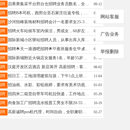
招聘
启果果集采平台邢台仓招聘业务员数名，全职兼职均可，不打卡，上班自由，有意者电话联系：19803099881（同步）
09-12
招聘
招聘B本司机，跑邢台至石家庄往返专线，开6.8高栏车要求吃苦耐劳责任心强，祝村开发区附近优先，联系18831942333
09-18
网站客服
招聘
沙河恒峰装饰材料招聘会计一名要求女25-35岁有工作经验者优先！工资待遇优厚地址沙河北道口15511993382
05-03
招聘
招聘火车站候车室内保洁，男或女，60岁左右，长白班，有公休，工资面议，工作地址老火车站，电话13931967255
08-24
广告业务
招聘
国际新城小区驿站招聘人员，从事出库入库工作，工资2400电话19131132979
08-10
招聘
招聘🌟天一港酒吧招聘🌟💛夜班服务生💚💰要求18-30岁，接受夜班工作，性格开朗善于沟通，有相关经验者优先☎有意联系15532904895 聘
03-26
举报删除
招聘
国际新城附近火锅店女服务1名，年龄55岁以下，吃苦耐劳，干过优先，底薪➕公休➕奖励15833290727
09-03
招聘
汉庭开发区店酒店 新店筹开 高薪招聘：客房服务员 详情请咨询:15931490523
08-02
招聘
招日工，工地清理建筑垃圾，下午1点上班，干到晚上8点，下班结账工资300，电话18603198586
11-04
招聘
招油画、水彩、彩铅画师，要求有美术功底，可创作优先。18831984040（ ）
01-03
招聘
招四米二箱货自带车司机拉快递，工作地点南和贾宋，五年以内车辆，保险齐全，驾龄三年以上，多劳多得13930922348
05-29
招聘
肉食加工厂招聘流水线普工男女不限20-55周，月休7天左右，工资3000-7000左右，15130920228
10-19
招聘
高薪诚聘pos机代理，时间自由，全职兼职均可，不影响现有工作，后期有被动收益，公司提供客户资源，19288933586
02-27