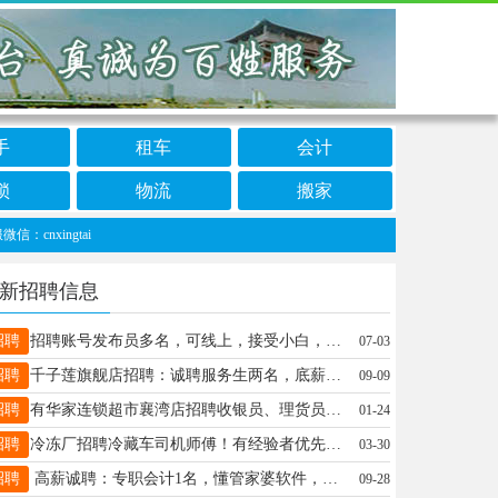
手
租车
会计
锁
物流
搬家
ingtai
新招聘信息
招聘
招聘账号发布员多名，可线上，接受小白，日结50-150联系15531977225微同
07-03
招聘
千子莲旗舰店招聘：诚聘服务生两名，底薪4000加提成5000左右，有意者可联系电话：15100976677，
09-09
招聘
有华家连锁超市襄湾店招聘收银员、理货员、小时工联系电话19331930216
01-24
招聘
冷冻厂招聘冷藏车司机师傅！有经验者优先！联系电话18731971521同V
03-30
招聘
高薪诚聘：专职会计1名，懂管家婆软件，待遇优厚，地址：王快镇孔桥村村西 16630991800
09-28