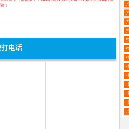
诈骗！
拨打电话