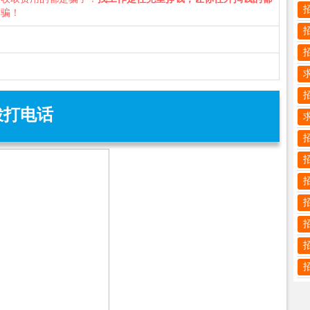
诈骗！
拨打电话