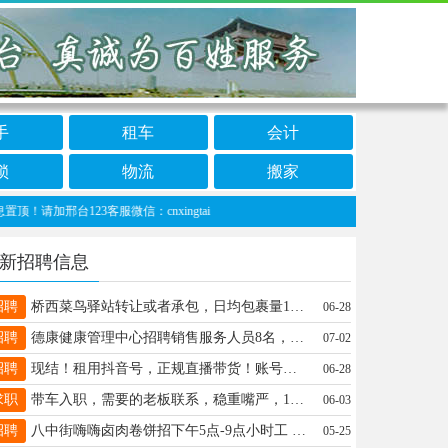
手
租车
会计
锁
物流
搬家
邢台123客服微信：cnxingtai
新招聘信息
招聘
桥西菜鸟驿站转让或者承包，日均包裹量1300左右，有意向的可以联系，电话微信17732922090
06-28
招聘
德康健康管理中心招聘销售服务人员8名，工资3000-10000+，公休四天，带薪培训，社保缴纳，15630962111
07-02
招聘
现结！租用抖音号，正规直播带货！账号实名没被封禁就行，无其他要求。不影响你账号正常用，联系15132917302同V
06-28
求职
带车入职，需要的老板联系，稳重嘴严，17303305691
06-03
招聘
八中街嗨嗨卤肉卷饼招下午5点-9点小时工 13722930710
05-25