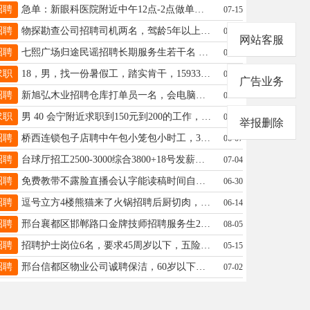
招聘
急单：新眼科医院附近中午12点-2点做单人午饭，单休1200能接的联系17320802728
07-15
招聘
物探勘查公司招聘司机两名，驾龄5年以上，长期野外出差，免费食宿，电话13231992825.
07-21
网站客服
招聘
七熙广场归途民谣招聘长期服务生若干名 底薪3000+200全勤+2天公休 电话：15713190720 微信同步
07-10
求职
18，男，找一份暑假工，踏实肯干，15933702913
07-07
广告业务
招聘
新旭弘木业招聘仓库打单员一名，会电脑基本操作就行，工资3000，地址：襄都区郝麻村 电话：18833449288
05-15
求职
男 40 会宁附近求职到150元到200的工作，或者外地240到280短期工作，手机微信 13290597016
08-01
举报删除
招聘
桥西连锁包子店聘中午包小笼包小时工，3小时左右，生手勿扰，15614296633
06-07
招聘
台球厅招工2500-3000综合3800+18号发薪两班每日10小时会修杆优先男175 15717692707881
07-04
招聘
免费教带不露脸直播会认字能读稿时间自由兼职全职有能力者可以加入五千到万手机号同微信号19033452214
06-30
招聘
逗号立方4楼熊猫来了火锅招聘后厨切肉，操作刨肉机底薪加提成4000+公休四天提供食宿18531961318，有意联系
06-14
招聘
邢台襄都区邯郸路口金牌技师招聘服务生2名，要求有工作经验者优先考虑，具体面议15097980921宋
08-05
招聘
招聘护士岗位6名，要求45周岁以下，五险、公休、提供食宿，有工作经验优先录用19933257979
05-15
招聘
邢台信都区物业公司诚聘保洁，60岁以下身体健康，工资2230，公休四天，电话17703190306
07-02