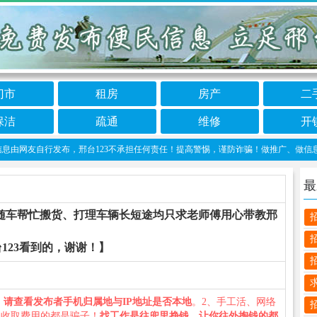
门市
租房
房产
二
保洁
疏通
维修
开
网友自行发布，邢台123不承担任何责任！提高警惕，谨防诈骗！做推广、做信息置顶！请加
最
随车帮忙搬货、打理车辆长短途均只求老师傅用心带教邢
123看到的，谢谢！】
、
请查看发布者手机归属地与IP地址是否本地
。2、手工活、网络
义收取费用的都是骗子！
找工作是往兜里挣钱，让你往外掏钱的都