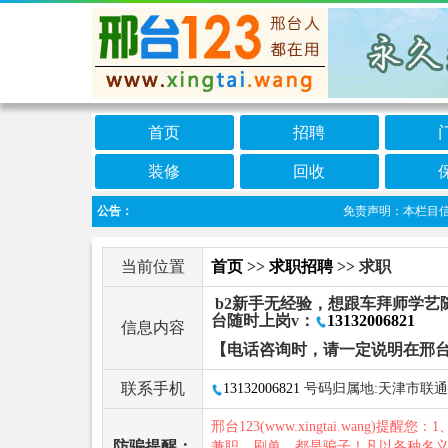
首页
招聘
装修
回收
公告：
免责声明：本栏目信息由
当前位置
首页
>>
求职招聘
>> 求职
b2新手无经验，想跟车拜师学艺
台随时上岗v：
13132006821
信息内容
【电话咨询时，请一定说明在邢台
联系手机
13132006821
号码归属地:天津市联通
邢台123(www.xingtai.wang)提醒您：1
防骗提醒：
兼职、刷单，都是骗子！凡以各种名