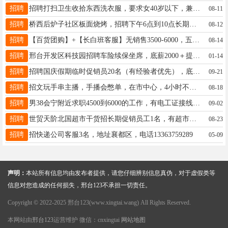
招聘
招聘打扫卫生收拾东西洗衣服，要求女40岁以下，兼职日结，联系方式17733962525
08-11
招聘
桥西后炉子社区板面烧烤，招聘下午6点到10点长期小时工，日结，月结都可，电话17330193593
08-12
招聘
【百货团购】+【长白班客服】无销售3500-6000，五险、提供住宿，20-34周岁，17692926276（同V）
08-14
招聘
邢台开发区科技园招聘车险续保坐席，底薪2000＋提成，月均工资8000+ 五险一金! 18603192093
01-14
招聘
招聘国庆假期临时促销员20名（有经验者优先），底薪+销售提成，电话15613971528
09-21
招聘
招文玩手串主播，手播会憋单，在市中心，4小时不坐班，薪资7000+，要求有2年带货经验，19565654485
08-18
招聘
男38会宁附近求职4500到6000的工作，有电工证接线经验，c本，工地消防弱电小工经验，手机13290597016
09-02
招聘
世贸天阶北国超市干货招长期促销员工1名，有超市经验者优先，地址：中兴大街世贸天阶北国超市电话：18631955688
08-23
招聘
招快递公司客服3名，地址襄都区，电话13363759289
05-09
声明：
本站所有信息均由发布者提供，请您仔细辨别信息真伪，对于虚假类等
信息对您造成的任何损失，邢台123不承担一切责任。
Copyright © 2022-2025 邢台123(www.xingtai.wang) All Rights Reserved.
本网站由
邢台123
运营维护 微信：cnxingtai
网站地图