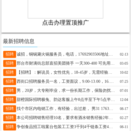
点击办理置顶推广
最新招聘信息
招聘
诚招，铜锅涮火锅服务员，电话，17692903506地址，园博园附近宴家屯附近
02-13
招聘
邢台市财满街总部直招美团骑手 一天300-400 可先用后付月入过万不是梦 满18-55岁 电话：15690397216
03-05
招聘
【招聘】：解说员，女性优先，18-45岁，无需经验，兼职全职，收益可观，工资日结。联系电话15200168698（微信）
10-02
招聘
西街口招聘服务员一名，工资面议，9.00-13.00，16.00-20.00工资面议，电话13393295809
07-25
招聘
男，20岁，大专刚毕业，求一份长期工作，保险勿扰，19903191628
07-01
招聘
甜橙国际招聘极兔、韵达客服上午8点半至下午5点半，每月公休4天，满一年缴纳社保，有意者电联15369939427
12-04
招聘
找个市区内电销工作，有经验，出过差， 男31 17631989220
08-17
招聘
本公司招聘销售经理10名，要求有酒水销售经验2年以上，工资面议，奖金提成公休五险。玉兰缘酒业13373399806
02-27
招聘
争创食品招工啦案台包装工工资3千到4千链条工资4千到6千满勤奖200每日餐补7元工龄3百封顶电话15227368965
08-11