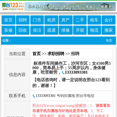
首页
招聘
门市
租房
房产
二手
租车
会计
装修
回收
保洁
疏通
维修
开锁
物流
搬家
公告：
免责声明：
当前位置
首页
>>
求职招聘
>> 招聘
标准件车间操作工，沙河市区；女4500男5
000，简单易上手；55周岁以内，身体健
康，吃苦耐劳，
13333093301
信息内容
【电话咨询时，请一定说明在邢台123看到
的，谢谢！】
联系手机
13333093301
号码归属地:邢台市电信
邢台123(www.xingtai.wang)提醒您：1、
请查看发
布者手机归属地与IP地址是否本地
。2、手工
活、网络兼职、刷单，都是骗子！凡以各种名义