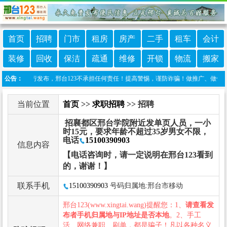
首页
招聘
门市
租房
房产
二手
租车
会计
装修
回收
保洁
疏通
维修
开锁
物流
搬家
网友自行发布，邢台123不承担任何责任！提高警惕，谨防诈骗！做推广、做信息置顶！请加
公告：
当前位置
首页
>>
求职招聘
>> 招聘
招襄都区邢台学院附近发单页人员，一小
时15元，要求年龄不超过35岁男女不限，
电话
15100390903
信息内容
【电话咨询时，请一定说明在邢台123看到
的，谢谢！】
联系手机
15100390903
号码归属地:邢台市移动
邢台123(www.xingtai.wang)提醒您：1、
请查看发
布者手机归属地与IP地址是否本地
。2、手工
活、网络兼职、刷单，都是骗子！凡以各种名义