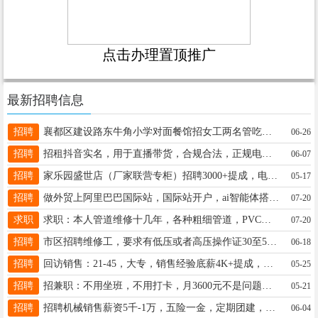
点击办理置顶推广
最新招聘信息
招聘
襄都区建设路东牛角小学对面餐馆招女工两名管吃住，一千八到两千六，有技术可以合作分成18733936444也可租店自己干
06-26
招聘
招租抖音实名，用于直播带货，合规合法，正规电商公司，150/每人，现结！有意联系15690381283同v
06-07
招聘
家乐园盛世店（厂家联营专柜）招聘3000+提成，电话15175959217
05-17
招聘
做外贸上阿里巴巴国际站，国际站开户，ai智能体搭建外贸培训邢台全域阿里国际站客户经理张国欣18733931208。
07-20
求职
求职：本人管道维修十几年，各种粗细管道，PVC，PE，PR，管按装维修，上下水管道安装和维修，18931936011
07-20
招聘
市区招聘维修工，要求有低压或者高压操作证30至55岁，试用期3200，电话13011951559
06-18
招聘
回访销售：21-45，大专，销售经验底薪4K+提成，综合8K+ 白班公休社保 15369951220
05-25
招聘
招兼职：不用坐班，不用打卡，月3600元不是问题，上不封顶。详情咨询13930941413。公司地址：恒大城
05-21
招聘
招聘机械销售薪资5千-1万，五险一金，定期团建，事儿少，不加班！电话18034934144
06-04