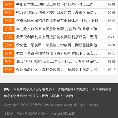
招聘
❤️烟台学生工18周以上男女不限19每小时，工作一个月以上可以申请离，报名电话13722942176微信同号
07-01
招聘
招万达洗碗，信都区校门口发广告，襄都区保洁，餐厅周末兼职等微信:15030985902
06-01
招聘
榕桦运输公司招聘物流专员节假日休息 月薪上不封顶 位置在未来广场 有意向联系15227707311
06-28
招聘
早九晚六双休五险客服岗招聘 月薪3k-6k 要求：20周-35周岁 高中以上学历有毕业证 V17659966562
07-13
招聘
天天便利保利云上附近招聘长期便利店店员，无语经验，感兴趣可联系17732956850（微信同号）
05-30
招聘
学化妆，学美甲，学美睫，学纹绣，到新曼随到随学，学会为止，常年免费进修☎️17659957778微信同步
07-31
招聘
桥西丰基御府招聘绿化（男）60周岁以下，保安55周岁以下，高温补贴，工资每个月15日准时发联系电话13630890888
07-15
招聘
邢台电子厂招聘 长期工男女不限20-45周岁 联系电话18233039207
08-01
招聘
金后盾老厂区（森林公园附近）招聘男工20名，40周岁以内。电话13483490295、15233976543
06-15
声明：
本站所有信息均由发布者提供，请您仔细辨别信息真伪，对于虚假类等
信息对您造成的任何损失，邢台123不承担一切责任。
Copyright © 2022-2025 邢台123(www.xingtai.wang) All Rights Reserved.
本网站由
邢台123
运营维护 微信：cnxingtai
网站地图