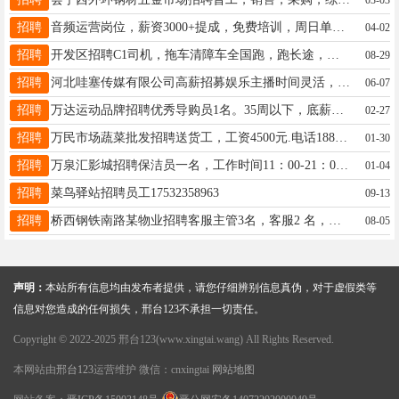
招聘
音频运营岗位，薪资3000+提成，免费培训，周日单休，法定节假日休，年轻团队，氛围好，电话18131937736
04-02
招聘
开发区招聘C1司机，拖车清障车全国跑，跑长途，薪资8K，不是卖车！联系15931490523
08-29
招聘
河北哇塞传媒有限公司高薪招募娱乐主播时间灵活，地点中北世纪城，保底工资4000-15000，电话17703399322
06-07
招聘
万达运动品牌招聘优秀导购员1名。35周以下，底薪➕提成➕5险➕公休等多种福利。电话：13323099359
02-27
招聘
万民市场蔬菜批发招聘送货工，工资4500元.电话18832950575
01-30
招聘
万泉汇影城招聘保洁员一名，工作时间11：00-21：00，年龄55岁以下，薪资1500。李13513195315
01-04
招聘
菜鸟驿站招聘员工17532358963
09-13
招聘
桥西钢铁南路某物业招聘客服主管3名，客服2 名，收费员2名，保洁6名，公休4-5天工资待遇面议电话13363191266
08-05
声明：
本站所有信息均由发布者提供，请您仔细辨别信息真伪，对于虚假类等
信息对您造成的任何损失，邢台123不承担一切责任。
Copyright © 2022-2025 邢台123(www.xingtai.wang) All Rights Reserved.
本网站由
邢台123
运营维护 微信：cnxingtai
网站地图