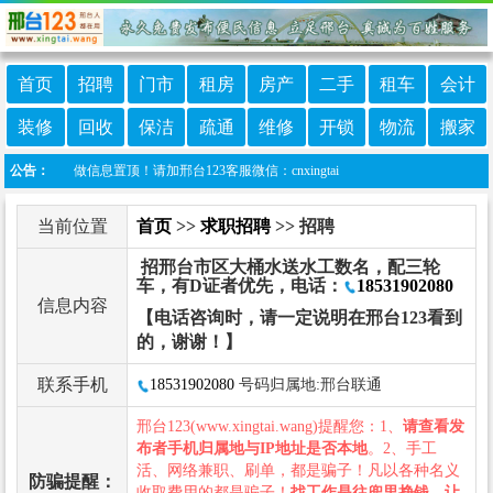
首页
招聘
门市
租房
房产
二手
租车
会计
装修
回收
保洁
疏通
维修
开锁
物流
搬家
广、做信息置顶！请加邢台123客服微信：cnxingtai
公告：
当前位置
首页
>>
求职招聘
>> 招聘
招邢台市区大桶水送水工数名，配三轮
车，有D证者优先，电话：
18531902080
信息内容
【电话咨询时，请一定说明在邢台123看到
的，谢谢！】
联系手机
18531902080
号码归属地:邢台联通
邢台123(www.xingtai.wang)提醒您：1、
请查看发
布者手机归属地与IP地址是否本地
。2、手工
活、网络兼职、刷单，都是骗子！凡以各种名义
防骗提醒：
收取费用的都是骗子！
找工作是往兜里挣钱，让