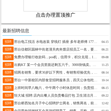
点击办理置顶推广
最新招聘信息
招聘
邢台电工找活 水电改装 穿线灯 插座 多年老师傅 17732946562 微iu80001
04-15
招聘
邢台信都区园林中街老潼关肉夹馍店招员工一名，要求干净利落，35至55岁，工资面议，电话18032996607
06-21
招聘
免费办理银行收款码，pos机，信用卡，积分兑现，19288933586
09-08
招聘
出购KT 某一个会员里面还剩五六千。3000块钱卖。需要的老板联系我15033410666
11-25
招聘
招两名销售，要求30岁以下男性，有销售经验优先，双休法定休，地址易购七熙，电话18331980791
08-14
招聘
邢台一中新校区内部食堂招聘服务员，四天公休包吃住，有意者联系电话18732903839
10-14
招聘
上班时间早八晚六，中午两个小时休息时间；负责招生电话的接听、拨打、以及接待来访家长。如有意愿请联系13463928809
08-15
招聘
恒大城 招聘:店内出餐人员负责餐品打包 卫生清洁月薪3000公休2 电话联系13315932626
09-22
招聘
邢台桥西知名月子中心招聘护士两名，销售两名，前台一名，待遇丰厚，详细咨询15233956186
12-02
招聘
会宁西外环钢材五金市场招聘普工，销售，采购，综合文员，有意者联系15953181270先贤、南和同时招聘
03-03