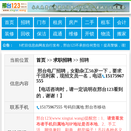
首页
招聘
门市
租房
房产
二手
租车
会计
装修
回收
保洁
疏通
维修
开锁
物流
搬家
免责声明：本栏目信息由网友自行发布，邢台123不承担任何责任！提高警惕，谨防诈骗！做推
公告：
当前位置
首页
>>
求职招聘
>> 招聘
邢台电厂招聘，女勤杂工50岁一下，要求
干活利索，现招文员一名，电话
15175967
555
信息内容
【电话咨询时，请一定说明在邢台123看到
的，谢谢！】
联系手机
15175967555
号码归属地:邢台市移动
邢台123(www.xingtai.wang)提醒您：1、
请查看发
布者手机归属地与IP地址是否本地
。2、手工
活、网络兼职、刷单，都是骗子！凡以各种名义