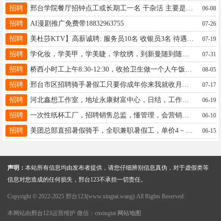
招聘
邢台学院餐厅招钟点工或长期工一名 干杂活 主要是在前面出餐 要求会说普通话 17731815229
06-08
招聘
AI漫剧推广免费带18832963755
07-26
招聘
美杜莎KTV】高薪诚聘: 服务员10名 收银员3名 待遇优厚 联系电话:19803099827
07-19
招聘
学化妆，学美甲，学美睫，学纹绣，到新曼随到随学，学会为止，常年免费进修☎️17659957778微信同步
07-31
招聘
桥西小时工上午8:30-12:30，收拾卫生做一个人午饭，单休1600能干的联系13315911912
08-05
招聘
邢台市区招聘骑手暑假工只要你成年你来我就收月入5k不是事15630993270同v
07-17
招聘
河北鑫想工作室，地址永康财富中心，日结，工作简单，容易上手，管午饭，，19913034598同微
06-19
招聘
一次性纸杯工厂，招聘销售总监，懂管理，会营销，能带团队的人才，欢迎您的加入 15100391713.工作地点邢台市区
06-10
招聘
美团总部直招暑假骑手，全职兼职暑假工，单价4－7，日入200+，就近分配战点，有老骑手带。 18231925334同V
06-15
声明：
本站所有信息均由发布者提供，请您仔细辨别信息真伪，对于虚假类等
信息对您造成的任何损失，邢台123不承担一切责任。
Copyright © 2022-2025 邢台123(www.xingtai.wang) All Rights Reserved.
本网站由
邢台123
运营维护 微信：cnxingtai
网站地图