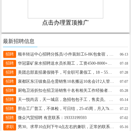
点击办理置顶推广
最新招聘信息
招聘
顺丰转运中心招聘分拣员/小件装卸工6-8K包食宿，缴保险公休2-4天。要求：无犯罪记录，55以内15201377315
06-13
招聘
华冠霖矿泉水招聘送水员长期工，工资4500-8000+工资稳定，每月准时发放，联系电话13031908231
07-18
招聘
美团总部直招暑假骑手，可全职可暑假工，18－55周岁，日入200+，单价4－7，有老骑手带。 19943522074
07-28
招聘
襄都区东汪镇食品仓需销售10名搬运10名会计2人管吃住待遇丰厚5k-2w详情了解18233990000同微信
07-07
招聘
厨电卫浴折扣仓招卫浴销售十名有相关工作经验者优先月工资4000元，工作地址任麻村15732995958
05-28
招聘
天一悦尚店，天一城店，急招包包子工，售卖员。 有经验优先，有经验优先 ☎️18431914444
05-14
招聘
邢台工厂普工，不体检，可日结，25-45周，月入7k+，入职0费用，当天入职、转天挣钱、电话19322090152同v
07-22
招聘
微众汽贸招聘 有意联系：19333199593
07-02
求职
男30。求早10点到下午4点左右的兼职，正常的联系，骗子勿扰。电话18731933627同微
05-16