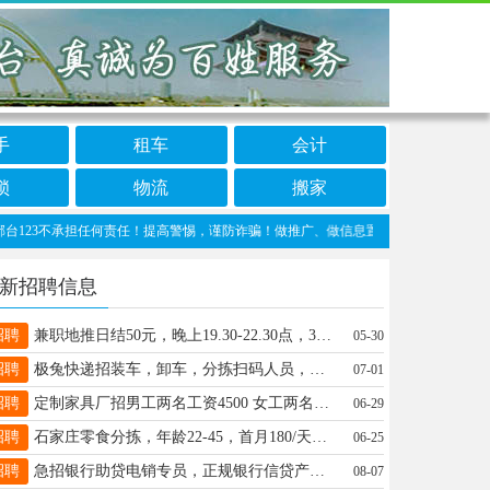
手
租车
会计
锁
物流
搬家
3不承担任何责任！提高警惕，谨防诈骗！做推广、做信息置顶！请加邢台123客服微信：cn
新招聘信息
招聘
兼职地推日结50元，晚上19.30-22.30点，35岁以内碎片时间赚点钱的朋友欢迎报名，v13416461846。
05-30
招聘
极兔快递招装车，卸车，分拣扫码人员，下班结账，电话19931911202(微信同号)
07-01
招聘
定制家具厂招男工两名工资4500 女工两名工资3300每月两天公休地址东静庵村电话15127967890
06-29
招聘
石家庄零食分拣，年龄22-45，首月180/天，次月6-9千。徐18131838781
06-25
招聘
急招银行助贷电销专员，正规银行信贷产品，提供精准客资。底薪+提成，室内坐班，薪资上不封顶。电话：13247478768
08-07