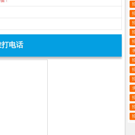
诈骗！
拨打电话