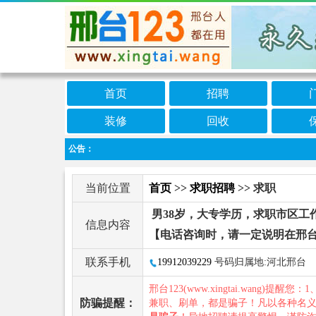
首页
招聘
装修
回收
公告：
当前位置
首页
>>
求职招聘
>> 求职
男38岁，大专学历，求职市区工
信息内容
【电话咨询时，请一定说明在邢台
联系手机
19912039229
号码归属地:河北邢台
邢台123(www.xingtai.wang)提醒您：1
防骗提醒：
兼职、刷单，都是骗子！凡以各种名