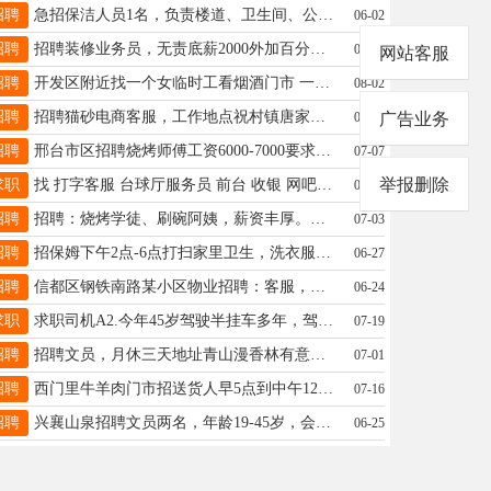
招聘
急招保洁人员1名，负责楼道、卫生间、公共区域日常保洁，60岁以内，月公休2天，工资面议18131912135
06-02
招聘
招聘装修业务员，无责底薪2000外加百分之二提成19333901331
07-05
网站客服
招聘
开发区附近找一个女临时工看烟酒门市 一天70干三天微信19041192239
08-02
招聘
招聘猫砂电商客服，工作地点祝村镇唐家庄村南，有工作经验优先，电话13785987557，
06-01
广告业务
招聘
邢台市区招聘烧烤师傅工资6000-7000要求能熬夜适应高强度工作 电话17633089905
07-07
举报删除
求职
找 打字客服 台球厅服务员 前台 收银 网吧前台 收银 酒店前台 收银 19565651757
05-19
招聘
招聘：烧烤学徒、刷碗阿姨，薪资丰厚。地址襄都区牛市15中学附近。有意者联系：13171951234（微信同步）
07-03
招聘
招保姆下午2点-6点打扫家里卫生，洗衣服，要求会做做家常菜，单休2000元，富水嘉园B区附近，18903290653
06-27
招聘
信都区钢铁南路某小区物业招聘：客服，维修，保安，保洁。电话：13315917529
06-24
求职
求职司机A2.今年45岁驾驶半挂车多年，驾驶危险品车5年，驾驶经验丰富，替班如果合适长期也行☎️13663198299
07-19
招聘
招聘文员，月休三天地址青山漫香林有意联系，15732972815
07-01
招聘
西门里牛羊肉门市招送货人早5点到中午12点。有想找上午工作的可以来，电话15227851234
07-16
招聘
兴襄山泉招聘文员两名，年龄19-45岁，会办公软件，长期稳定的，男女不限，17659957581
06-25