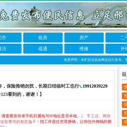
门市
租房
房产
二
保洁
疏通
维修
开
免责声明：本栏目信息由网友自行发布，邢台12
最
作，保险推销勿扰，长期日结临时工也行
19912039229
123看到的，谢谢！】
、
请查看发布者手机归属地与IP地址是否本地
。2、手工活、网络
义收取费用的都是骗子！
找工作是往兜里挣钱，让你往外掏钱的都