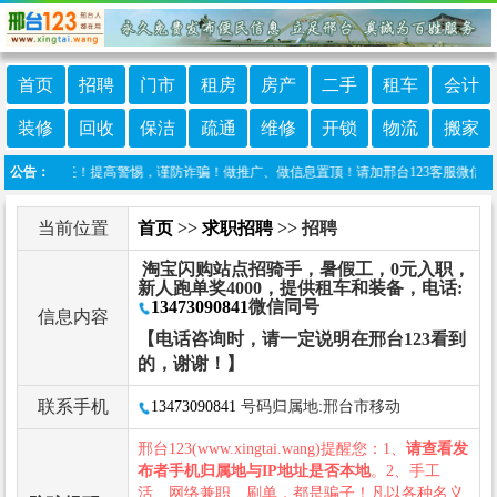
首页
招聘
门市
租房
房产
二手
租车
会计
装修
回收
保洁
疏通
维修
开锁
物流
搬家
任何责任！提高警惕，谨防诈骗！做推广、做信息置顶！请加邢台123客服微信：cnxing
公告：
当前位置
首页
>>
求职招聘
>> 招聘
淘宝闪购站点招骑手，暑假工，0元入职，
新人跑单奖4000，提供租车和装备，电话:
13473090841
微信同号
信息内容
【电话咨询时，请一定说明在邢台123看到
的，谢谢！】
联系手机
13473090841
号码归属地:邢台市移动
邢台123(www.xingtai.wang)提醒您：1、
请查看发
布者手机归属地与IP地址是否本地
。2、手工
活、网络兼职、刷单，都是骗子！凡以各种名义