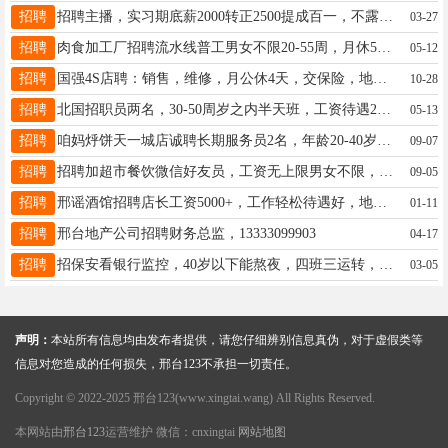
招聘
招聘主播，实习期底薪2000转正2500提成百一，不露脸直播。每天4-6个小时，地址恒大城15194946688同v
03-27
招聘
肉食加工厂招聘流水线普工男女不限20-55周，月休5天左右，工资3000-7000左右，15130920228微信同号
05-12
招聘
国强4S店聘：销售，维修，月公休4天，交保险，地址：汽车城国强4S店，电话:13931933850
10-28
招聘
北国招职员两名，30-50周岁之内半天班，工资待遇2600元加十提成，想找工作的联系李经理15630987058
05-13
招聘
咱妈烀饼天一城店诚聘长期服务员2名，年龄20-40岁，公休3天，店小事少离家近，18333939804
09-07
招聘
招聘加超市餐饮微信好友员，工资无上限男女不限，年龄不限18233038250
09-05
招聘
邢谣酒馆招聘店长工资5000+，工作轻松待遇好，地址：守敬e世界4楼，联系人：18632079794刘总
01-11
招聘
邢台地产公司招聘财务总监，13333099903
04-17
招聘
招保安看银行监控，40岁以下能熬夜，四班三运转，工资2800+加班工资，每月准时发工资，宋队18233018868
03-05
声明：
本站所有信息均由发布者提供，请您仔细辨别信息真伪，对于虚假类等
信息对您造成的任何损失，邢台123不承担一切责任。
Copyright © 2022-2025 邢台123(www.xingtai.wang) All Rights Reserved.
本网站由
邢台123
运营维护 微信：cnxingtai
网站地图