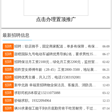
点击办理置顶推广
最新招聘信息
招聘
招聘：驻店骑手，固定商家配送，单多有保障，有保底，联系18833441922同V
06-09
招聘
甜橙国际九号电动车诚聘优秀导购2名，要求男性35岁以内工资5000+，售后内勤1名工资3000+，13582499990
06-17
招聘
招聘保洁月工资2100元，绿化月工资2200元，监控室（需要有消防证）月工资3500联系电话13630890888
02-02
招聘
招炸货女师傅年龄（28-45）工资2800-3500，地址襄都区卫生街，电话联系15131943411
06-21
招聘
招聘优秀主播，月入2万，电话15383192081
05-26
招聘
新华北路 幸福里招聘物业保洁员、客服员、消防员、品宣专员、客服员、安保员、维修电工，应聘电话：13930958000
12-03
招聘
求职司机B本双证13211075088
03-12
招聘
炒锅求职。19322094964
12-13
招聘
俩16求暑假工能干到8月底勤劳肯干吃苦耐劳，干过后厨帮厨杂工，也当过服务员有工作经验联系电话18731920127
07-14