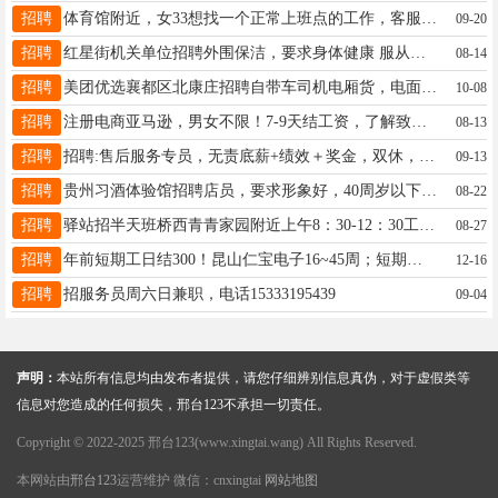
招聘
体育馆附近，女33想找一个正常上班点的工作，客服保险不行，15226820255
09-20
招聘
红星街机关单位招聘外围保洁，要求身体健康 服从分配 联系电话18903199260
08-14
招聘
美团优选襄都区北康庄招聘自带车司机电厢货，电面包车，招聘夜班分拣，男女不限，45岁以内，电话18333991987
10-08
招聘
注册电商亚马逊，男女不限！7-9天结工资，了解致电19203692435
08-13
招聘
招聘:售后服务专员，无责底薪+绩效＋奖金，双休，法定节假日休息，22到45周岁，男女不限，手机号13091272139
09-13
招聘
贵州习酒体验馆招聘店员，要求形象好，40周岁以下吃苦耐劳，待遇优厚18875760116
08-22
招聘
驿站招半天班桥西青青家园附近上午8：30-12：30工资1200元，15226886028非诚勿扰
08-27
招聘
年前短期工日结300！昆山仁宝电子16~45周；短期工保底8100昆山立臻18~4842。电 ：15530901546
12-16
招聘
招服务员周六日兼职，电话15333195439
09-04
声明：
本站所有信息均由发布者提供，请您仔细辨别信息真伪，对于虚假类等
信息对您造成的任何损失，邢台123不承担一切责任。
Copyright © 2022-2025 邢台123(www.xingtai.wang) All Rights Reserved.
本网站由
邢台123
运营维护 微信：cnxingtai
网站地图