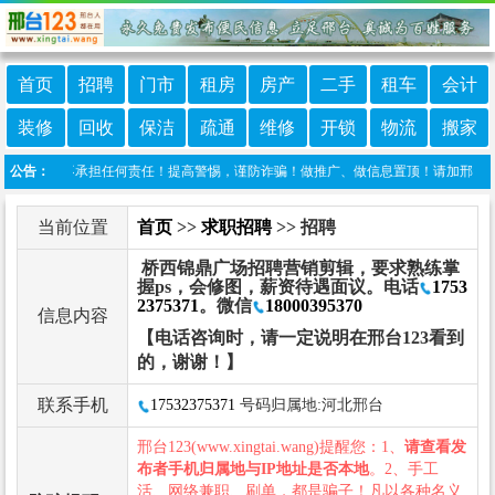
首页
招聘
门市
租房
房产
二手
租车
会计
装修
回收
保洁
疏通
维修
开锁
物流
搬家
123不承担任何责任！提高警惕，谨防诈骗！做推广、做信息置顶！请加邢台123客服微信
公告：
当前位置
首页
>>
求职招聘
>> 招聘
桥西锦鼎广场招聘营销剪辑，要求熟练掌
握ps，会修图，薪资待遇面议。电话
1753
2375371
。微信
18000395370
信息内容
【电话咨询时，请一定说明在邢台123看到
的，谢谢！】
联系手机
17532375371
号码归属地:河北邢台
邢台123(www.xingtai.wang)提醒您：1、
请查看发
布者手机归属地与IP地址是否本地
。2、手工
活、网络兼职、刷单，都是骗子！凡以各种名义