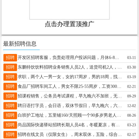
点击办理置顶推广
最新招聘信息
招聘
开发区招聘客服，负责处理用户投诉问题，月休6-8天，薪资3500，有客服相关工作经验者优先，15194933334微
03-11
招聘
东鹏特饮饮料招聘业务销售人员2人，送货司机2人，男女不限，40岁以下，工作地址：桥西区。电话17531961181
03-30
招聘
求职，两个人一男一女，女的17周岁，男的18周，找长期工，联系电话15732929063
03-19
招聘
食品厂招聘车间工人，男女不限25-55周岁，工资3000-6000左右，公休四天，电话15731910892 同号
02-21
招聘
招课程销售，公务员考试课程，早九晚六不加班，无责4000加提成，居然之家写字楼13739803105
09-29
招聘
聘日语打字员，会日语，双休节假日，早九晚六，六险，同 18632981630
12-02
招聘
白班护工地址，五里铺160/天照顾一个90多岁男老人卧床不能自理，用女护工15175965575
08-26
招聘
尚品国际快递驿站招聘长期人员4名，冬暖夏凉，有经验者优先。电话微信同号！1510339881018231900255
03-23
招聘
招聘在线文员（仅限女生），周末双休，五险，综合薪资8000+，地址：桥东保利云上附近，李经理17503370262
02-17