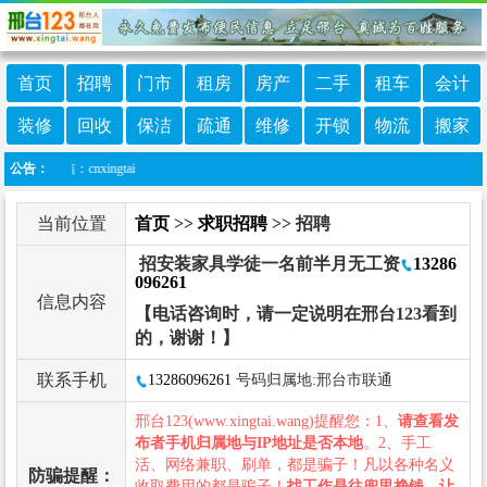
首页
招聘
门市
租房
房产
二手
租车
会计
装修
回收
保洁
疏通
维修
开锁
物流
搬家
信：cnxingtai
公告：
当前位置
首页
>>
求职招聘
>> 招聘
招安装家具学徒一名前半月无工资
13286
096261
信息内容
【电话咨询时，请一定说明在邢台123看到
的，谢谢！】
联系手机
13286096261
号码归属地:邢台市联通
邢台123(www.xingtai.wang)提醒您：1、
请查看发
布者手机归属地与IP地址是否本地
。2、手工
活、网络兼职、刷单，都是骗子！凡以各种名义
防骗提醒：
收取费用的都是骗子！
找工作是往兜里挣钱，让