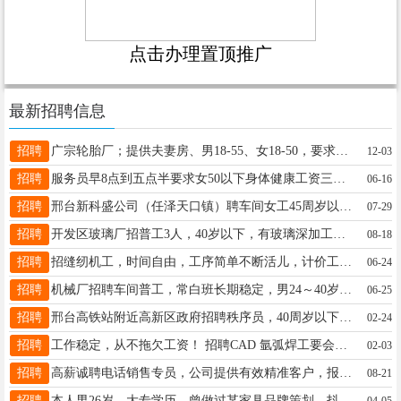
点击办理置顶推广
最新招聘信息
招聘
广宗轮胎厂；提供夫妻房、男18-55、女18-50，要求简单识字，19103194000五险一金工资7500-13000
12-03
招聘
服务员早8点到五点半要求女50以下身体健康工资三千三左右太行路尚客优连锁酒店15903198123
06-16
招聘
邢台新科盛公司（任泽天口镇）聘车间女工45周岁以下50名月薪5-7千元管吃管住上意外险19831990295
07-29
招聘
开发区玻璃厂招普工3人，40岁以下，有玻璃深加工经验优先，免费食宿，交五险，综合4千-6千，18830950228
08-18
招聘
招缝纫机工，时间自由，工序简单不断活儿，计价工资半个月结算一次。地址：襄都区东汪中心医院附近，电话13082019855
06-24
招聘
机械厂招聘车间普工，常白班长期稳定，男24～40岁之间，短期暑假工勿扰，联系电话15830723883
06-25
招聘
邢台高铁站附近高新区政府招聘秩序员，40周岁以下，待遇优厚，4-5天公休，带薪年假。杨经理；15354002240
02-24
招聘
工作稳定，从不拖欠工资！ 招聘CAD 氩弧焊工要会看图纸 折弯工绘图 打磨工 送货跟单 15631941567
02-03
招聘
高薪诚聘电话销售专员，公司提供有效精准客户，报销手机费！工作简单，易成单！咨询热线18931935119
08-21
招聘
本人男26岁，大专学历，曾做过某家具品牌策划，抖音运营，法务等工作。联系电话19912095772
04-05