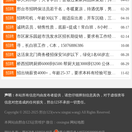
招聘
邢台市招聘保洁员若干名，冬暖夏凉，待遇优厚，男女均可，有经验者优先录用，有意者请拨打电话：13102570696
02-20
招聘
招聘司机，年龄30以下，能适应出差，开车沉稳，三年以上驾龄，月薪3000-4000。陈15933344159
04-16
招聘
诚聘店员，销售性质，底薪+提成！常白班，8小时，公休四天，工作地点亿德隆，年龄50以下，女士优先18832915200
08-17
招聘
市区家乐园超市洗发水区招长期促销，要求有工作经验，灵活的，有健康证，☎️ x17734509603
02-14
招聘
寻，长白班工作，C本，15076886386
10-08
招聘
达活泉北门商务楼招保安50岁以下，绿化1名60岁左右，身体健康，小区维修55岁左右，懂水电暖，15933199265
08-28
招聘
桥西招聘厨师6000到6500.帮厨大姐3000到3200.公休全勤奖加奖金15531909767
08-29
招聘
招出纳薪资4000+，年龄25-37，要求本科有经验可放宽、市区居住，地址三义庙小学有五险，：18903292709
11-02
声明：
本站所有信息均由发布者提供，请您仔细辨别信息真伪，对于虚假类等
信息对您造成的任何损失，邢台123不承担一切责任。
Copyright © 2022-2025 邢台123(www.xingtai.wang) All Rights Reserved.
本网站由
邢台123
运营维护 微信：cnxingtai
网站地图