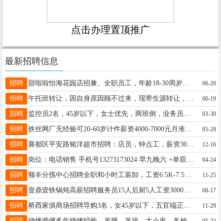
点击办理置顶推广
最新招聘信息
招聘
甜啦啦怡海花园店招兼、全职员工，年龄18-30周岁，有责任心、服从安排、有无经验均可电话：18231947686杨店长
06-20
招聘
午托班转让，因自身原因顾不过来，现带生源转让，电话18831967517
06-19
招聘
监控员2名，45岁以下，女士优先，两班倒，业务员数名（平乡巨鹿广宗南和），待遇面议13722906259
03-30
招聘
铁丝网厂无经验可20-60岁计件薪资4000-7000元月准时发薪时间自由包午饭可住宿地址城界村15103399987
05-28
招聘
襄都区平安路铭洋超市招聘：店员，钟点工，薪资3000+。电话：15832969077
12-16
招聘
岗位：电话销售 手机号13273173024 早九晚六 +单双休+ 法定休 办公地点【内丘城区】
04-24
招聘
顺丰分拣中心招聘全职和小时工装卸，工资6.5K-7.5K,时间16点半-4点半，小时工一小时21元19334919394
11-25
招聘
壹鼎壹铁锅炖高薪招聘服务员15人后厨5人工资3000～4000地址肉联厂对面联系电话15227976789
08-17
招聘
桥西家俱商场招聘导购3名，女45岁以下，五官端正，底薪加提成，另招保安两名，联系电话 ：13513290168
11-29
招聘
烧烤师傅多年烧烤经验，羊腿、羊排、大小串，各种蔬菜，各种锡纸，海鲜，合作也可以，干小时也可以☎️17320858281
05-22