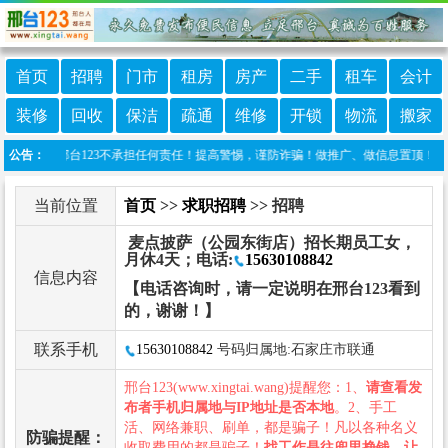
首页
招聘
门市
租房
房产
二手
租车
会计
装修
回收
保洁
疏通
维修
开锁
物流
搬家
发布，邢台123不承担任何责任！提高警惕，谨防诈骗！做推广、做信息置顶！请加邢台123
公告：
当前位置
首页
>>
求职招聘
>> 招聘
麦点披萨（公园东街店）招长期员工女，
月休4天；电话:
15630108842
信息内容
【电话咨询时，请一定说明在邢台123看到
的，谢谢！】
联系手机
15630108842
号码归属地:石家庄市联通
邢台123(www.xingtai.wang)提醒您：1、
请查看发
布者手机归属地与IP地址是否本地
。2、手工
活、网络兼职、刷单，都是骗子！凡以各种名义
防骗提醒：
收取费用的都是骗子！
找工作是往兜里挣钱，让