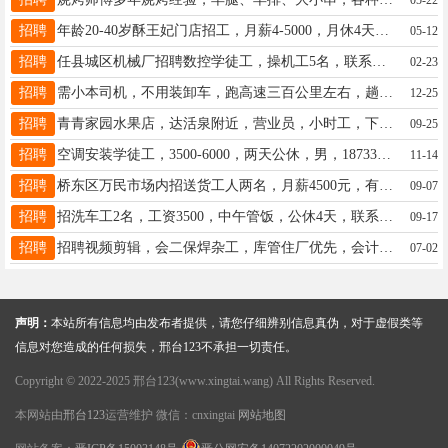
招聘
年龄20-40岁酥王妃门店招工，月薪4-5000，月休4天，有五险多个门店就近分配13180558557
05-12
招聘
任县城区机械厂招聘数控学徒工，操机工5名，联系电话13373095222
02-23
招聘
需小本司机，不用装卸车，跑高速三百公里左右，趟结运费，日500+ 电话17331909586
12-25
招聘
青青家园水果店，达活泉附近，营业员，小时工，下岗职工，学生，兼职均可。13244940608
09-25
招聘
空调安装学徒工，3500-6000，两天公休，男，18733973331另招临时工，工资面议
11-14
招聘
桥东区万民市场内招送货工人两名，月薪4500元，有意者联系13229066101
09-07
招聘
招洗车工2名，工资3500，中午管饭，公休4天，联系电话15075977170/18131963163
09-17
招聘
招聘视频剪辑，会二保焊杂工，库管住厂优先，会计，空调维修工、焊薄铁皮及激光焊工，设计师，销售联系17888715341
07-02
声明：
本站所有信息均由发布者提供，请您仔细辨别信息真伪，对于虚假类等
信息对您造成的任何损失，邢台123不承担一切责任。
Copyright © 2022-2025 邢台123(www.xingtai.wang) All Rights Reserved.
本网站由
邢台123
运营维护 微信：cnxingtai
网站地图