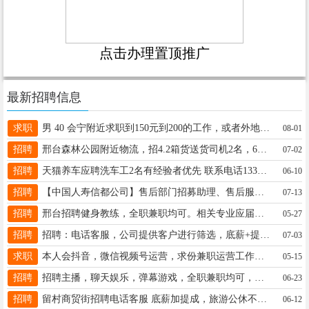
点击办理置顶推广
最新招聘信息
求职
男 40 会宁附近求职到150元到200的工作，或者外地240到280短期工作，手机微信 13290597016
08-01
招聘
邢台森林公园附近物流，招4.2箱货送货司机2名，6千40岁以下一人一车，另招下午半天送货司机可兼职13931928898
07-02
招聘
天猫养车应聘洗车工2名有经验者优先 联系电话13315935550 地址襄都路与英华大街交叉口
06-10
招聘
【中国人寿信都公司】售后部门招募助理、售后服务专员25—45岁（大专以上）5千—3万+杨15175903657
07-13
招聘
邢台招聘健身教练，全职兼职均可。相关专业应届生都可，环境氛围好，薪资待遇优厚，电话：13313395067
05-27
招聘
招聘：电话客服，公司提供客户进行筛选，底薪+提成+公法休五险，地址：顺德路巨业大厦，电话：19831681232
07-03
求职
本人会抖音，微信视频号运营，求份兼职运营工作，（不做视频，可以给你出方案）电话：18003297997
05-15
招聘
招聘主播，聊天娱乐，弹幕游戏，全职兼职均可，兼职日结在家可做，要求满十八周岁，女。电话：17531986664，同V
06-23
招聘
留村商贸街招聘电话客服 底薪加提成，旅游公休不耽误接送孩子 福利待遇好19303396309
06-12