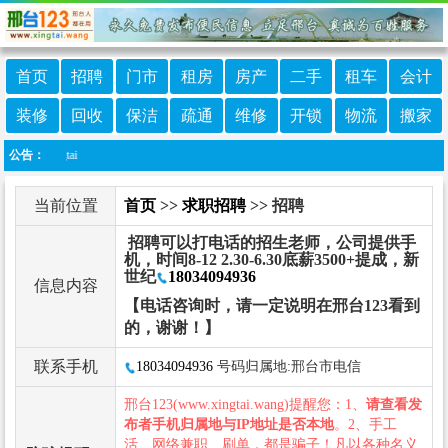
首页
招聘
门市
租房
房产
二手
租车
会计
装修
回收
保洁
疏通
维修
开锁
物流
搬家
xingtai
公告：
当前位置
首页
>>
求职招聘
>> 招聘
招聘可以打电话的招生老师，公司提供手
机，时间8-12 2.30-6.30底薪3500+提成，新
世纪
18034094936
信息内容
【电话咨询时，请一定说明在邢台123看到
的，谢谢！】
联系手机
18034094936
号码归属地:邢台市电信
邢台123(www.xingtai.wang)提醒您：1、
请查看发
布者手机归属地与IP地址是否本地
。2、手工
活、网络兼职、刷单，都是骗子！凡以各种名义