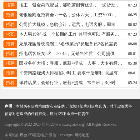
招聘
招工，紫金泉汽配城，能吃苦耐劳优先，，送货发货19933202029
07-23
招聘
老银座附近招聘会计一名，公休四天，工资3000+，要求：踏实认真能干长，有经验优先，有意电联15303191573
06-25
招聘
公司扩大规模，急聘会计，运营，电话客服，周末双休，底薪➕提成，有上进心责任心，地址唐宁电话13313191523
06-02
求职
本人男19岁 找一个长期的工作 兼职也可以 有服务员 捡货员经验联系电话19061999389
07-23
招聘
龙泉花园餐饮洗碗工3名传菜员2员服务员2名员需要的联系16630912268
08-08
招聘
招电话客服女5名，30-45，无销售性质，公司提供话术资源，综合薪资4000+，小白可接受，电话18732959395
08-01
招聘
因业务扩大招：客服，底薪+提成，人事，大专有经验；五险，电话：19133495666微信同号。地址：桥西丰基大厦。
05-30
招聘
平安南路烧烤大排档招小时工 要求干活麻利 眼里有活 电话13810085952
08-01
招聘
诚聘店员，会销行业，底薪+提成！常白班，8小时，公休四天，工作地点亿德隆，年龄50以下，女士优先18832915200
05-24
声明：
本站所有信息均由发布者提供，请您仔细辨别信息真伪，对于虚假类等
信息对您造成的任何损失，邢台123不承担一切责任。
Copyright © 2022-2025 邢台123(www.xingtai.wang) All Rights Reserved.
本网站由
邢台123
运营维护 微信：cnxingtai
网站地图