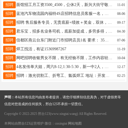
招聘
面馆招工月工资3500_4500，公休2天，新兴大街守敬南路交叉口南行二百米路东。13932924384
11-01
招聘
蓝池汽车物流园内福特4S店招聘信息员客服一名，待遇优，公休，五险，工作氛围好。13102572773
08-06
招聘
招聘:售后服务专员，无责底薪+绩效＋奖金，双休，法定节假日休息，22到45周岁，男女不限，手机号13091272139
09-17
招聘
君乐宝，招多名业务司机，底薪加提成，多劳多得，工作长期稳定有发展，男女均可，电联18131962028
04-30
招聘
信都区燕云台东门附近门市招聘店员1名 要求： 35岁以下，会开车，待遇面议联系电话：15097988816
07-06
招聘
焊工找活，有证15369987267
11-19
招聘
网吧招聘收银男女不限，有无经验不限，工作内容轻松简单,地点新世纪附近电话17741791426。同
10-04
招聘
4名发传单大姐，周六8-12,1:30-5:30，新一中2人，八中会宁各1人，80/天，13126131903
12-17
招聘
招聘：激光切割工、折弯工、氩弧焊工 地址：开发区南环建业路 电话：15933698666
02-25
声明：
本站所有信息均由发布者提供，请您仔细辨别信息真伪，对于虚假类等
信息对您造成的任何损失，邢台123不承担一切责任。
Copyright © 2022-2025 邢台123(www.xingtai.wang) All Rights Reserved.
本网站由
邢台123
运营维护 微信：cnxingtai
网站地图