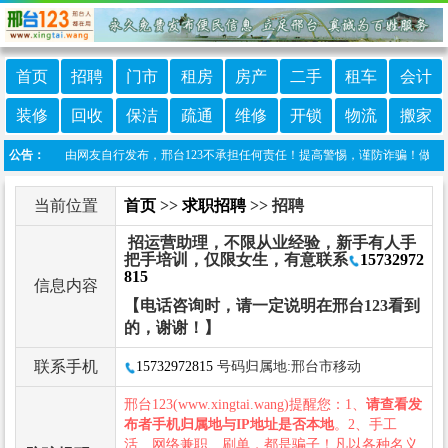
首页
招聘
门市
租房
房产
二手
租车
会计
装修
回收
保洁
疏通
维修
开锁
物流
搬家
栏目信息由网友自行发布，邢台123不承担任何责任！提高警惕，谨防诈骗！做推广、做信息
公告：
当前位置
首页
>>
求职招聘
>> 招聘
招运营助理，不限从业经验，新手有人手
把手培训，仅限女生，有意联系
15732972
815
信息内容
【电话咨询时，请一定说明在邢台123看到
的，谢谢！】
联系手机
15732972815
号码归属地:邢台市移动
邢台123(www.xingtai.wang)提醒您：1、
请查看发
布者手机归属地与IP地址是否本地
。2、手工
活、网络兼职、刷单，都是骗子！凡以各种名义