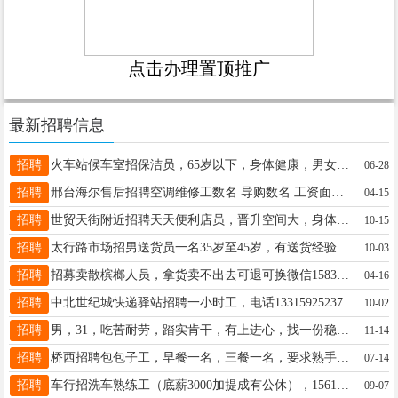
点击办理置顶推广
最新招聘信息
招聘
火车站候车室招保洁员，65岁以下，身体健康，男女不限，电话13292179871
06-28
招聘
邢台海尔售后招聘空调维修工数名 导购数名 工资面议 电话 15803390235
04-15
招聘
世贸天街附近招聘天天便利店员，晋升空间大，身体健康，有相关工作经验优先，电话13333091309，。
10-15
招聘
太行路市场招男送货员一名35岁至45岁，有送货经验优先。工资4500一5000元。联系电话13031927622
10-03
招聘
招募卖散槟榔人员，拿货卖不出去可退可换微信15832959059电话16768081444
04-16
招聘
中北世纪城快递驿站招聘一小时工，电话13315925237
10-02
招聘
男，31，吃苦耐劳，踏实肯干，有上进心，找一份稳定的工作，有c1驾照，电话18132945731 保险勿扰
11-14
招聘
桥西招聘包包子工，早餐一名，三餐一名，要求熟手，女性，踏实能干，待遇面议，有意者联系15028878283！
07-14
招聘
车行招洗车熟练工（底薪3000加提成有公休），15612953956
09-07