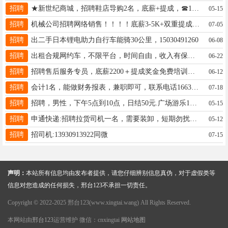
招聘
★新世纪商城，招聘鞋店导购2名，底薪+提成，☎15075991293
05-15
招聘
机械公司招聘网络销售！！！！底薪3-5K+双重提成综合薪资6K起17745703229
07-05
招聘
出二手日本锂电助力自行车能骑30公里，15030491260
06-08
招聘
出租合规网约车，不限平台，时间自由，收入有保证，可代办人证，联系电话：15028904048同V
06-22
招聘
招聘售后服务专员，底薪2200＋提成奖金免费培训旅游，要求大专及以上年龄25-45之间，13231968082
06-12
招聘
会计1名，能做财务报表，兼职即可，联系电话16632915526
07-18
招聘
招聘，男性，下午5点到10点，日结50元.广场游乐18730963306
05-15
招聘
申通快递:招聘拉货司机一名，需要装卸，短期勿扰，电话16231918777
05-12
招聘
招司机:13930913922同微
07-15
声明：
本站所有信息均由发布者提供，请您仔细辨别信息真伪，对于虚假类等
信息对您造成的任何损失，邢台123不承担一切责任。
Copyright © 2022-2025 邢台123(www.xingtai.wang) All Rights Reserved.
本网站由
邢台123
运营维护 微信：cnxingtai
网站地图