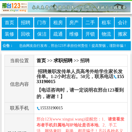
首页
招聘
门市
租房
房产
二手
租车
会计
装修
回收
保洁
疏通
维修
开锁
物流
搬家
本栏目信息由网友自行发布，邢台123不承担任何责任！提高警惕，谨防诈骗！做推广、做信
公告：
当前位置
首页
>>
求职招聘
>> 招聘
招聘兼职发传单人员高考外给学生家长发
传单。1-2小时左右。50元，联系电话
155
33190015
信息内容
【电话咨询时，请一定说明在邢台123看到
的，谢谢！】
联系手机
15533190015
邢台123(www.xingtai.wang)提醒您：1、
请查看发
布者手机归属地与IP地址是否本地
。2、手工
活、网络兼职、刷单，都是骗子！凡以各种名义