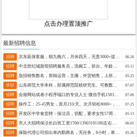
点击办理置顶推广
最新招聘信息
招聘
京东延保客服，朝九晚六，月休四天，无责3000+提成+绩效，要求：有良好的沟通能力，电话：15631911968
06-26
招聘
中北世纪城面馆招聘服务员，洗碗工，前台。年龄不限，有健康证优先。工资面议电话：16631977008
05-11
招聘
急招销售数名，剪辑运营，主播，外贸销售，上班时间朝九晚六，中午管饭义乌市场北行1000米路东19263192515
05-25
求职
山东师范大学本科，部属师范院校研究生。可教数学英语及其他理科，有教资，带领学生中考提高50分，详情19862124817
07-07
招聘
会做网站或者小程序端口的专业人士 微信手机15833381745
07-06
招聘
操作工：25-45男女，首月210/天。次月轻松8000+，管吃住，辅助机器即可，厂区在下县！19333928075同微
07-25
招聘
开发区中学食堂聘：保洁员，切配，要求女性57周岁以下，周末双休包食宿，月薪2200，电话18632906668
05-13
招聘
市人大招聘保洁长白班工资1700/13903191180左右，联系人李经理13903191180
06-01
招聘
保险代理公司招出单内勤两名，无任务，8小时，单休，新手有人带，满三个月交保险，地址未来广场18617419131
05-26