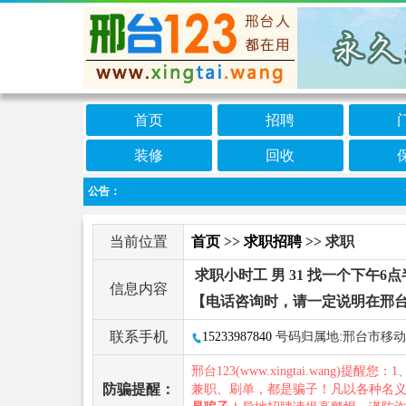
首页
招聘
装修
回收
公告：
免
当前位置
首页
>>
求职招聘
>> 求职
求职小时工 男 31 找一个下午6
信息内容
【电话咨询时，请一定说明在邢台
联系手机
15233987840
号码归属地:邢台市移动
邢台123(www.xingtai.wang)提醒您：1
防骗提醒：
兼职、刷单，都是骗子！凡以各种名