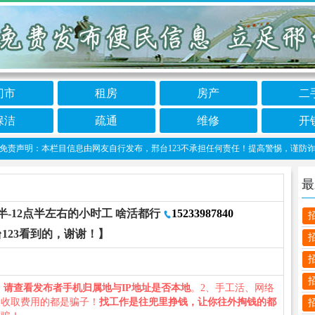
门市
租房
房产
二
保洁
疏通
维修
开
责声明：本栏目信息由网友自行发布，邢台123不承担任何责任！提高警惕，谨防诈骗！做推广
最
点半-12点半左右的小时工 啥活都行
15233987840
123看到的，谢谢！】
、
请查看发布者手机归属地与IP地址是否本地
。2、手工活、网络
义收取费用的都是骗子！
找工作是往兜里挣钱，让你往外掏钱的都