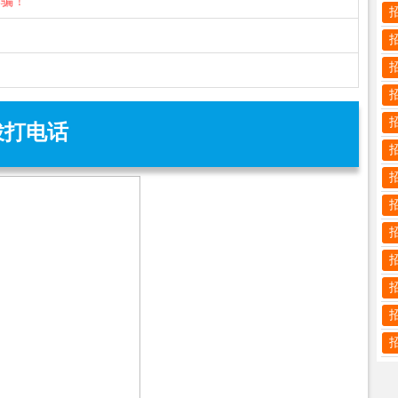
诈骗！
拨打电话