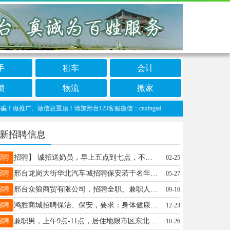
手
租车
会计
锁
物流
搬家
、做信息置顶！请加邢台123客服微信：cnxingtai
新招聘信息
招聘
招聘】 诚招送奶员，早上五点到七点，不耽误上班，有意请联系电话18131921926（
02-25
招聘
邢台龙岗大街华北汽车城招聘保安若干名年龄30-65周岁，缴纳商业保险，月薪面议，电话17320820026
05-27
招聘
邢台众狼商贸有限公司，招聘全职、兼职人员，日工资50～300不等，有意向的朋友，可以私聊我。电话19331921979
09-16
招聘
鸿胜商城招聘保洁、保安，要求：身体健康 工资面议，地址：体育馆对面（原辰光超市）联系：潘经理18631980030
12-23
招聘
兼职男，上午9点-11点，居住地限市区东北区域。18831997003
10-26