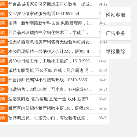
招聘
邢台鑫城搬家公司需搬运工司机数名，提成结算，日结月结均可，联系电话19131988585李经理
01-12
招聘
女32岁可做家政服务电话19331999258
07-29
网站客服
招聘
招聘，新华南路新华科技园 风险管理师，2500+提成+五险 单休，工作轻松，13082011797
04-23
招聘
邢台晶科玻璃招中空钢化技术工，学徒工，工资面议，地址：东华路与邢任公路交叉口西行600米路北，电话13131900032
09-10
广告业务
招聘
恒天桥西店急招房产销售有无经验均可男女不限，月薪保底5千上不封顶，五险公休4天时间自由能接送孩子13223261082
08-14
举报删除
招聘
本公司现招聘一般纳税人会计2名，薪资5-8k，双休，节假日休，五险，不含任何销售性质，联系电话17703296717
09-16
招聘
男30求日结工作，工地小工最好，13131969684
11-26
招聘
诚聘专职司机 不装不卸 路线：邢台周边 月休4天 底薪6000+ 有意联系13333095439
06-04
招聘
邢台帅帅代驾24小时接驾热线：0319-5886111 ，邢台地区内均可接单！微信公众好搜索帅帅代驾即可下单！
07-13
招聘
电话销售，20到30岁，可小白。4k+提成+700开单奖+500话补+五险。微信：13292119763
03-24
招聘
达活泉附近 售后客服 五险一金 双休 薪资3.3-5k 电话：16633966252
08-28
招聘
桥西区内部招待餐厅招聘主厨1名，厨师1名，面点1名，4天公休+保险+福利，详询17731992391
08-30
招聘
招聘调度员，可接受小白，有经验者优先，待遇好，工资面议，联系电话18732910752
05-09