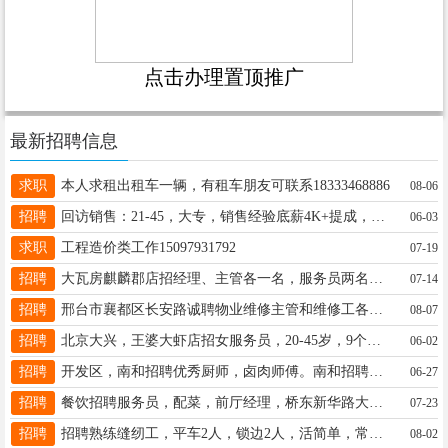
点击办理置顶推广
最新招聘信息
求职
本人求租出租车一辆，有租车朋友可联系18333468886
08-06
招聘
回访销售：21-45，大专，销售经验底薪4K+提成，综合8K+ 白班公休社保 15369951220
06-03
求职
工程造价类工作15097931792
07-19
招聘
大瓦房麒麟郡店招经理、主管各一名，服务员两名！三天公休➕全勤，每个月十号准时发工资！短期工勿扰 15227736668
07-14
招聘
邢台市襄都区长安路诚聘物业维修主管和维修工各一名，岗位要求：有经验者优先。联系电话：19333995977。
08-07
招聘
北京大兴，王婆大虾店招女服务员，20-45岁，9个小时，工资4500-6000长期，联系15716991121微同步
06-02
招聘
开发区，南和招聘优秀厨师，卤肉师傅。南和招聘收银员。桥西招聘优秀收银，领班。都有晋升空间，18713970129，同微
06-27
招聘
餐饮招聘服务员，配菜，前厅经理，桥东新华路大通街交叉口。电话13739691666
07-23
招聘
招聘熟练缝纫工，平车2人，锁边2人，活简单，常年不换活，不压工资，地址：新眼科医院附近。电话：18903298306
08-02