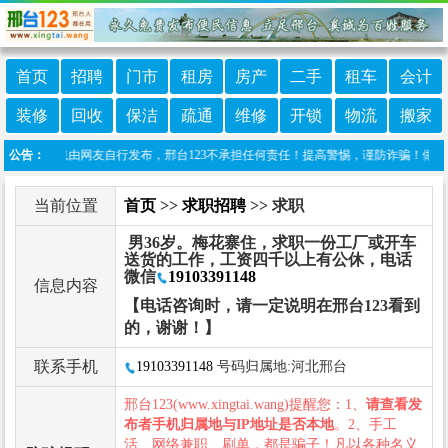
首页
招聘
门市
租房
房产
二手
租车
会计
装修
回收
保洁
疏通
维修
开锁
物流
搬家
本栏目信息由网友自行发布，邢台123不承担任何责任！提高警惕，谨防诈骗！做推广、做信息
公告：
当前位置
首页
>>
求职招聘
>> 求职
男36岁。梅花寨住，求职一份工厂或开车
送货的工作，工资四千以上有公休，电话
微信
19103391148
信息内容
【电话咨询时，请一定说明在邢台123看到
的，谢谢！】
联系手机
19103391148
号码归属地:河北邢台
邢台123(www.xingtai.wang)提醒您：1、
请查看发
布者手机归属地与IP地址是否本地
。2、手工
活、网络兼职、刷单，都是骗子！凡以各种名义