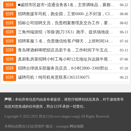
招聘
■诚招市区超市+流通业务各1名，主营调味品，襄都区荣德公司院内，有相关业务经验，13932933660
06-22
招聘
招聘救援车司机，跑全国，工资6000-上不封顶，C1证 开过4米2以上车型者优先。联系电话：13932900392。
08-06
招聘
招标公司招聘文员，负责档案整理及交办工作，要求大专学历，会开车，会使用办公软件，地点泉北西大街，15933346888
08-02
招聘
三角州端游招（等级/跑刀/3X3）跑手。提供场地设备.可住宿/做饭/洗澡.一单一结账不拖欠。同微15833663878
06-13
招聘
招聘客服 5 名，负责微信给客户聊天，上班时间14:00-23:00，底薪3000+提成，电话15633196772
07-16
招聘
青岛啤酒鲜啤吧招店员若干名，工作时间下午五点至晚上十点，联系电话15832931094
05-11
招聘
真厨私房菜招聘小时工每小时12元地址兴达路牛尾河电话19912077575
07-06
招聘
招聘台球俱乐部服务员店员，8小时2800~3300邢台学院附近，要求踏实有服务行业经验，13785908573微信同号
07-26
招聘
诚聘司机！纯司机有意联系13653336075
06-23
声明：
本站所有信息均由发布者提供，请您仔细辨别信息真伪，对于虚假类等
信息对您造成的任何损失，邢台123不承担一切责任。
Copyright © 2022-2025 邢台123(www.xingtai.wang) All Rights Reserved.
本网站由
邢台123
运营维护 微信：cnxingtai
网站地图