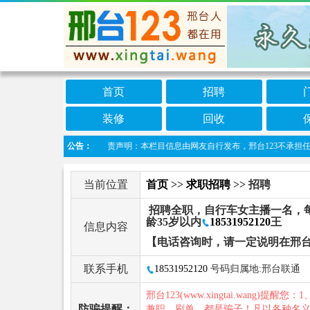
首页
招聘
装修
回收
公告：
免责声明：本栏目信息由网友自行发布，邢台123不承担任何责任
当前位置
首页
>>
求职招聘
>> 招聘
招聘全职，自行车女主播一名，每
龄35岁以内
18531952120
王
信息内容
【电话咨询时，请一定说明在邢台
联系手机
18531952120
号码归属地:邢台联通
邢台123(www.xingtai.wang)提醒您：1
防骗提醒：
兼职、刷单，都是骗子！凡以各种名