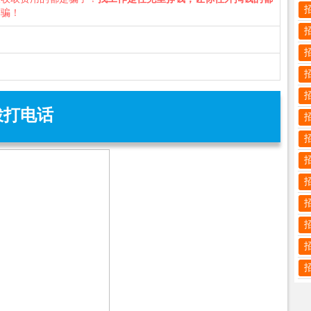
诈骗！
拨打电话