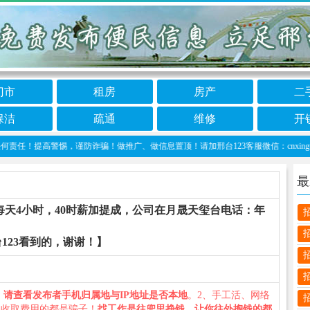
门市
租房
房产
二
保洁
疏通
维修
开
！提高警惕，谨防诈骗！做推广、做信息置顶！请加邢台123客服微信：cnxingtai
最
天4小时，40时薪加提成，公司在月晟天玺台电话：年
123看到的，谢谢！】
、
请查看发布者手机归属地与IP地址是否本地
。2、手工活、网络
义收取费用的都是骗子！
找工作是往兜里挣钱，让你往外掏钱的都