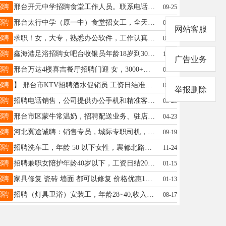
招聘
邢台开元中学招聘食堂工作人员。联系电话：18631961158
09-25
招聘
邢台太行中学（原一中）食堂招女工，全天，半天，小时工都可以，工作轻松简单，有意者联系15227383337
04-21
网站客服
招聘
求职！女，大专，熟悉办公软件，工作认真踏实，销售勿扰！15343195782
08-04
招聘
鑫海港足浴招聘女吧台收银员年龄18岁到30岁形象好。招长期的工资3500➕提成联系电话17745723777同步
10-09
广告业务
招聘
邢台万达4楼喜吉餐厅招聘门迎 女，3000+全勤+提成每月4天公休。管吃管住，待遇优厚！电话:15097922554
05-20
招聘
】 邢台市KTV招聘酒水促销员 工资日结准时发粮 不压不扣 另招服务生，人事，底薪加提成，联系 13223437906同
04-29
举报删除
招聘
招聘电话销售，公司提供办公手机和精准客户，底薪3500，有提成、单奖、绩效。电话：18962060409
08-25
招聘
邢台市区蒙牛常温奶，招聘配送业务、驻店促销员，底薪+提成，电话19263074444
04-23
招聘
河北冀途诚聘：销售专员，城际专职司机，待遇优惠，详情来电详谈18103193206张，勿加微信，谢谢！
09-19
招聘
招聘洗车工，年龄 50 以下女性，襄都北路与中兴路交叉口车小满贴膜服务 16633952882
11-24
招聘
招聘兼职女陪护年龄40岁以下，工资日结200，联系方式17733962525
01-15
招聘
家具修复 瓷砖 墙面 都可以修复 价格优惠18833456638欢迎来电
01-13
招聘
招聘（灯具卫浴）安装工，年龄28~40,收入稳定，长期有活儿，有服务意识优先，免费培训上岗19030194514
08-17