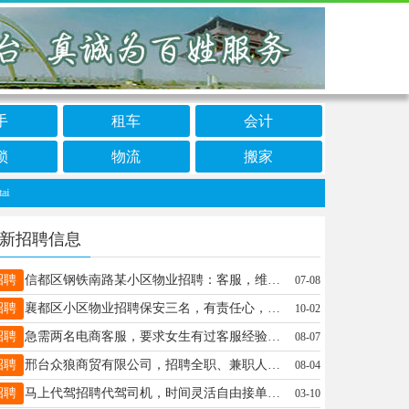
手
租车
会计
锁
物流
搬家
新招聘信息
招聘
信都区钢铁南路某小区物业招聘：客服，维修，保安。电话：13315917529
07-08
招聘
襄都区小区物业招聘保安三名，有责任心，为人正直踏实，节假日福利，待遇优，电话17731972400
10-02
招聘
急需两名电商客服，要求女生有过客服经验女优先，薪资3000+，在后炉子社区，两班倒，电话19565654485
08-07
招聘
邢台众狼商贸有限公司，招聘全职、兼职人员，日工资50～300不等，有意向的朋友，可以私聊我。电话19331921979
08-04
招聘
马上代驾招聘代驾司机，时间灵活自由接单，多劳多得（日均收入150-500元）联系电话V：17320873373
03-10