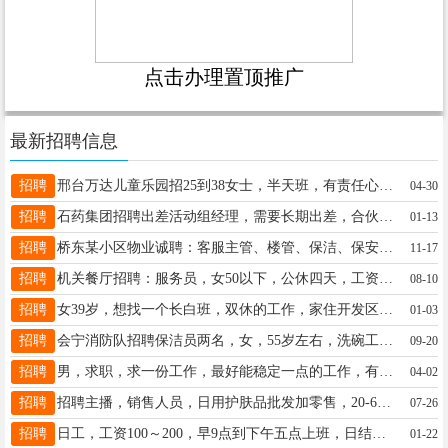
点击办理置顶推广
最新招聘信息
招聘
邢台万达儿童乐园招25到38女士，半天班，有责任心，耐心，勤快，有幼师或销售经验优先，15231921705
04-30
招聘
石药集团招聘出差活动组经理，需要长期出差，合伙人模式，高提成培养核心团队系统培训机制晋升空间大19131132238
01-13
招聘
桥东某小区物业诚聘：客服主管、楼管、保洁、保安数名，待遇优厚，真诚期待您的加入，联系电话：18903296821
11-17
招聘
机关餐厅招聘：服务员，女50以下，公休四天，工资2500起，按时打卡，电话：18803190664
08-10
招聘
女39岁，想找一个长白班，双休的工作，家住开发区七里河附近，联系电话13393191172
01-03
招聘
会宁消防队招聘保洁员两名，女，55岁左右，洗碗工一名，会议员一名，工资面议，联系电话:19131916888
09-20
招聘
男，求职，求一份工作，最好能稳定一点的工作，有意请联系，联系电话15131337305
04-02
招聘
招聘主播，销售人员，日用护肤品批发加零售，20-60岁，免费教直播，教带货，学会在家就能做
07-26
招聘
日工，工资100～200，早9点到下午五点上班，日结，18周岁以上，男女不限。13700395169
01-22