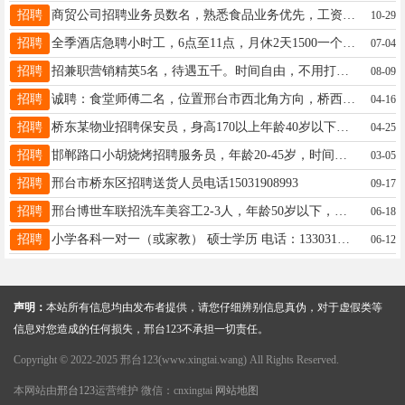
招聘
商贸公司招聘业务员数名，熟悉食品业务优先，工资面谈，13831974800南高速口附近
10-29
招聘
全季酒店急聘小时工，6点至11点，月休2天1500一个月，桥东开元寺对面，电话15030490414
07-04
招聘
招兼职营销精英5名，待遇五千。时间自由，不用打卡。有家电和商场服务，保险经验优先。电话:18103392220
08-09
招聘
诚聘：食堂师傅二名，位置邢台市西北角方向，桥西家近优先考虑，待遇面议。联系电话：13932942713
04-16
招聘
桥东某物业招聘保安员，身高170以上年龄40岁以下，工资4500，每日餐补，每月4-5天公休，17320886378
04-25
招聘
邯郸路口小胡烧烤招聘服务员，年龄20-45岁，时间下午4点至凌晨5点，工资4千-4千五，电话15933195298
03-05
招聘
邢台市桥东区招聘送货人员电话15031908993
09-17
招聘
邢台博世车联招洗车美容工2-3人，年龄50岁以下，工资面议。电话：15612931151
06-18
招聘
小学各科一对一（或家教） 硕士学历 电话：13303194581
06-12
声明：
本站所有信息均由发布者提供，请您仔细辨别信息真伪，对于虚假类等
信息对您造成的任何损失，邢台123不承担一切责任。
Copyright © 2022-2025 邢台123(www.xingtai.wang) All Rights Reserved.
本网站由
邢台123
运营维护 微信：cnxingtai
网站地图