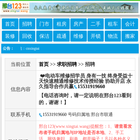
首页
招聘
门市
租房
房产
二手
租车
会计
装修
回收
保洁
疏通
维修
开锁
物流
搬家
信：cnxingtai
公告：
当前位置
首页
>>
求职招聘
>> 招聘
❤️电动车维修招学员 身有一技 终身受益十
天快速精通维修技术传授经验 协助开店 永
久指导合作共赢
15531919660
信息内容
【电话咨询时，请一定说明在邢台123看到
的，谢谢！】
联系手机
15531919660
号码归属地:邢台市联通
邢台123(www.xingtai.wang)提醒您：1、
请查看发
布者手机归属地与IP地址是否本地
。2、手工
活、网络兼职、刷单，都是骗子！凡以各种名义