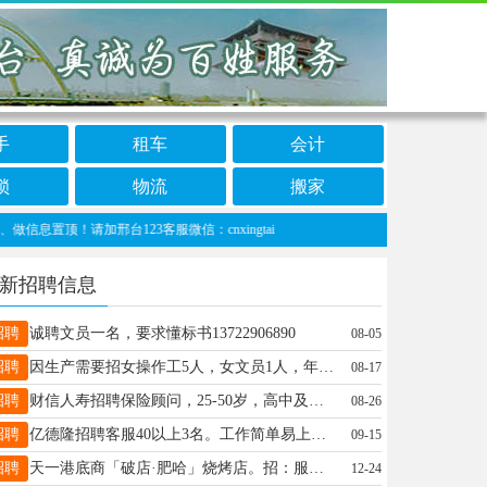
手
租车
会计
锁
物流
搬家
顶！请加邢台123客服微信：cnxingtai
新招聘信息
招聘
诚聘文员一名，要求懂标书13722906890
08-05
招聘
因生产需要招女操作工5人，女文员1人，年龄20/40岁，薪资面议，北张村口附近，电话：17800396444
08-17
招聘
财信人寿招聘保险顾问，25-50岁，高中及以上学历，收入高，福利多，有学习津贴，可兼职，咨询电话18632937898
08-26
招聘
亿德隆招聘客服40以上3名。工作简单易上手。四天公休。结婚带孩子的优先录取。是兼顾家庭的好选择。13231954159
09-15
招聘
天一港底商「破店·肥哈」烧烤店。招：服务员，传菜工，抖音运营。联系人：梁总。Tel：13323093000
12-24