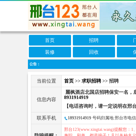
首页
招聘
装修
回收
公告：
当前位置
首页
>>
求职招聘
>> 招聘
麗枫酒店北国店招聘保安一名，底
8931914919
信息内容
【电话咨询时，请一定说明在邢台
联系手机
18931914919
号码归属地:邢台市电信
邢台123(www.xingtai.wang)提醒您：1
防骗提醒：
兼职、刷单，都是骗子！凡以各种名