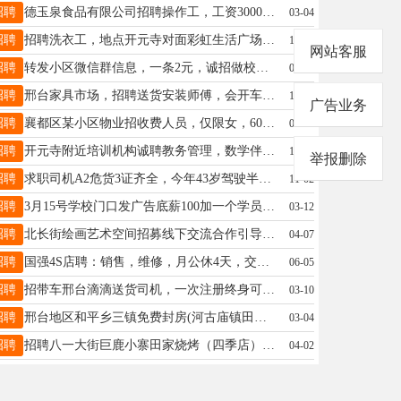
招聘
德玉泉食品有限公司招聘操作工，工资3000-6000免费提供食宿，地址皇寺镇郭村路口，电话15531983575
03-04
招聘
招聘洗衣工，地点开元寺对面彩虹生活广场，工作轻松福利待遇好，联系电话15694851561
10-05
网站客服
招聘
转发小区微信群信息，一条2元，诚招做校园代理、社区团购的合作伙伴，有意联系15333391455
05-03
招聘
邢台家具市场，招聘送货安装师傅，会开车会安装家具优先，工资面议，有意者联系17731919581
10-19
广告业务
招聘
襄都区某小区物业招收费人员，仅限女，60以内兼职全职都可，15933716543
09-02
招聘
开元寺附近培训机构诚聘教务管理，数学伴学师，电话15512839505
11-14
举报删除
招聘
求职司机A2危货3证齐全，今年43岁驾驶半挂多年，驾驶危险品车4年☎️13663198299
11-02
招聘
3月15号学校门口发广告底薪100加一个学员微信提成1元，17731939373
03-12
招聘
北长街绘画艺术空间招募线下交流合作引导师，艺术、文学、手工、技能，有一技傍身即可。18831984040
04-07
招聘
国强4S店聘：销售，维修，月公休4天，交保险，地址：汽车城国强4S店，电话:13931933850
06-05
招聘
招带车邢台滴滴送货司机，一次注册终身可接单，政策力度大，年龄20－58，无犯罪记录，驾龄一年19288931587
03-10
招聘
邢台地区和平乡三镇免费封房(河古庙镇田付庄镇)个人房和企业，可以给企业节省10%-40%的用电成本15631957514
03-04
招聘
招聘八一大街巨鹿小寨田家烧烤（四季店）诚聘副灶厨师1名5000-5500抓串工2名3500-4200元切配工1名4000-5000元优秀服务员5名 3500-3800元长期钟点工12元每小时收银员1名 3500-4500元店长1名5000+时间:下午四点到凌晨两点，包吃住，每月1号开工资13831915040（微信同号） 聘
04-02