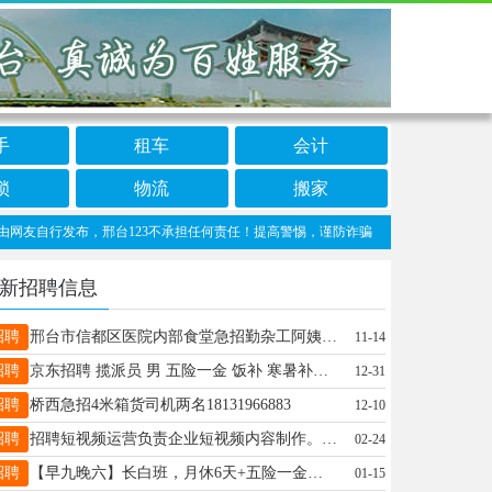
手
租车
会计
锁
物流
搬家
自行发布，邢台123不承担任何责任！提高警惕，谨防诈骗！做推广、做信息置顶！请加邢台
新招聘信息
招聘
邢台市信都区医院内部食堂急招勤杂工阿姨一名，工作简单轻松，每天8个小时，工资2700有意者联系15931122310
11-14
招聘
京东招聘 揽派员 男 五险一金 饭补 寒暑补助 工龄奖 无底薪 派件1.5一单 自备车辆15531956565
12-31
招聘
桥西急招4米箱货司机两名18131966883
12-10
招聘
招聘短视频运营负责企业短视频内容制作。大专及以上学历，传媒等相关专业优先。15100998668
02-24
招聘
【早九晚六】长白班，月休6天+五险一金，薪资4-8K，20-36周岁，【年前面试，年后上班】，16633966915
01-15