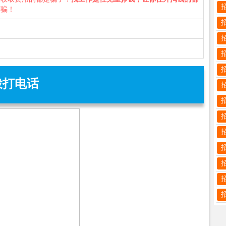
诈骗！
拨打电话