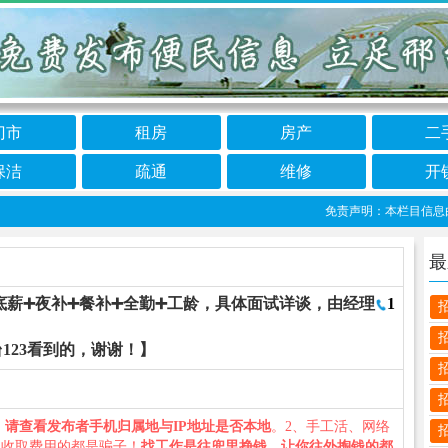
门市
租房
房产
二
保洁
疏通
维修
开
免责声明：本栏目信息由网友
最
薪➕夜补➕餐补➕全勤➕工龄，具体面试详谈，由经理
1
123看到的，谢谢！】
、
请查看发布者手机归属地与IP地址是否本地
。2、手工活、网络
义收取费用的都是骗子！
找工作是往兜里挣钱，让你往外掏钱的都