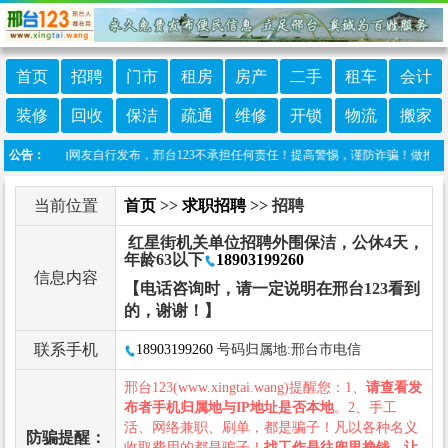
首页
招聘
门市
租房
房产
二手
租车
会计
装修
回收
保洁
疏通
维修
开锁
物流
搬家
栏目信息由网友自行发布，邢台123不承担任何责任！提高警惕，谨防诈骗！做推广、做信息
公告：
当前位置
首页
>>
求职招聘
>> 招聘
红星街机关单位招聘外围保洁，公休4天，
年龄63以下
18903199260
信息内容
【电话咨询时，请一定说明在邢台123看到
的，谢谢！】
联系手机
18903199260
号码归属地:邢台市电信
邢台123(www.xingtai.wang)提醒您：1、
请查看发
布者手机归属地与IP地址是否本地
。2、手工
活、网络兼职、刷单，都是骗子！凡以各种名义
防骗提醒：
收取费用的都是骗子！
找工作是往兜里挣钱，让