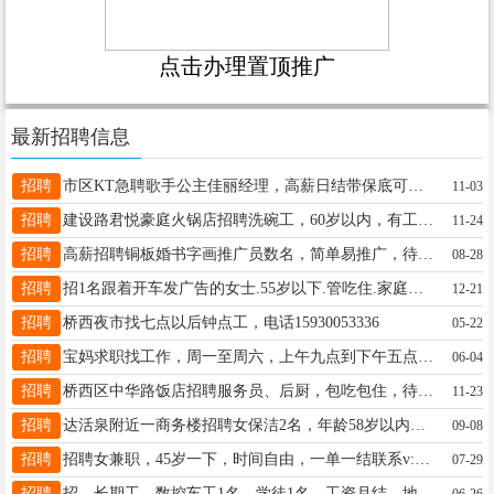
点击办理置顶推广
最新招聘信息
招聘
市区KT急聘歌手公主佳丽经理，高薪日结带保底可兼职，带薪培训，男士/推广勿扰电话13303098118
11-03
招聘
建设路君悦豪庭火锅店招聘洗碗工，60岁以内，有工作经验者优先。13703190180
11-24
招聘
高薪招聘铜板婚书字画推广员数名，简单易推广，待遇丰厚，没有时间限制，联系15222337702谭师傅
08-28
招聘
招1名跟着开车发广告的女士.55岁以下.管吃住.家庭琐事少.相貌气质佳.善于沟通.会开车做饭最好13383691937
12-21
招聘
桥西夜市找七点以后钟点工，电话15930053336
05-22
招聘
宝妈求职找工作，周一至周六，上午九点到下午五点，需要联系电话15831913446
06-04
招聘
桥西区中华路饭店招聘服务员、后厨，包吃包住，待遇优厚，电话：15613979008.
11-23
招聘
达活泉附近一商务楼招聘女保洁2名，年龄58岁以内、有公休，按时发放工资，电话：18003199359
09-08
招聘
招聘女兼职，45岁一下，时间自由，一单一结联系v:hehehaha2231
07-29
招聘
招、长期工，数控车工1名，学徒1名，工资月结，地址邢台襄都区东汪镇 电话13363749788
06-26