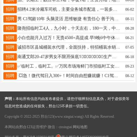
招聘
招聘4.2米冷藏车司机，主要业务城市配送，一装多卸，待遇面议，联系电话19131334443，微信同号。
06-02
招聘
男 C1驾龄10年 头脑灵活 思维敏捷 有责任心 善于沟通 形象好 5年商务司机 找份相关工作19331928851
08-11
招聘
隆尧招临时工4人，九小时，十天左右，180一天，中午管吃，人走账清。联系电话17631987752
08-28
招聘
小白也能月入过万！无责4500+高提成 早9晚6中午休息2小时 转正缴纳保险 带薪培训 电话17732925886
08-21
招聘
诚招市区县城桶装水代理，全面扶持，特招桶装水销售人员底薪加提成，管道试收益，联系方式19030291722非诚勿扰
07-05
招聘
南通艾郎20-47岁男女不限🈷保底1⃣0⃣0⃣0⃣0⃣生产风力发电新能源设备报名电话：18932977116
06-18
招聘
✅临时工，临时工。✅万民市场海鲜门市招临时工女性1名，国庆期间，具体详聊15832923495
09-23
招聘
💥急！微代驾日入300+！时间自由想赚就赚！C1驾照满3年速来！ 电话：18203295795
08-12
声明：
本站所有信息均由发布者提供，请您仔细辨别信息真伪，对于虚假类等
信息对您造成的任何损失，邢台123不承担一切责任。
Copyright © 2022-2025 邢台123(www.xingtai.wang) All Rights Reserved.
本网站由
邢台123
运营维护 微信：cnxingtai
网站地图