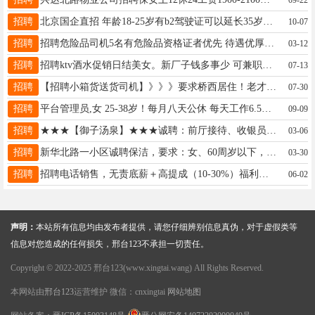
招聘
北京国企直招 年龄18-25岁有b2驾驶证可以延长35岁，年薪8-16万 15831900109
10-07
招聘
招聘危险品司机5名有危险品资格证者优先 待遇优厚 工资面议 地址旭阳煤化工园区 有意愿者联系周老板13229894111
03-12
招聘
招聘ktv酒水促销日结美女。新厂子钱多事少 可兼职，微信KTV03191
07-13
招聘
【招聘小箱货送货司机】》》》要求桥西居住！老才臣，海底捞调味品批发！薪资3200+提成13383398193
07-30
招聘
平台管理员,女 25-38岁！每月八天公休 每天工作6.5小时 2400➕地址：高开区15233998060
09-09
招聘
★★★【御子汤泉】★★★诚聘：前厅接待、收银员、服务员、保洁员、足疗按摩技师，包吃住，薪资3200+，推项目和办卡均享有提成，地址：中兴东大街与襄都路交叉口东南角，招聘热线：0319-8888832或15531936083（ 同号）
03-06
招聘
新华北路一小区诚聘保洁，要求：女、60周岁以下，踏实肯干，有无经验均可，7.5小时/天+4天公休，13363700939
03-30
招聘
招聘电话销售，无责底薪＋高提成（10-30%）福利待遇好，月收入1万＋，守敬e世界，13230974477（微信同号）
06-02
声明：
本站所有信息均由发布者提供，请您仔细辨别信息真伪，对于虚假类等
信息对您造成的任何损失，邢台123不承担一切责任。
Copyright © 2022-2025 邢台123(www.xingtai.wang) All Rights Reserved.
本网站由
邢台123
运营维护 微信：cnxingtai
网站地图