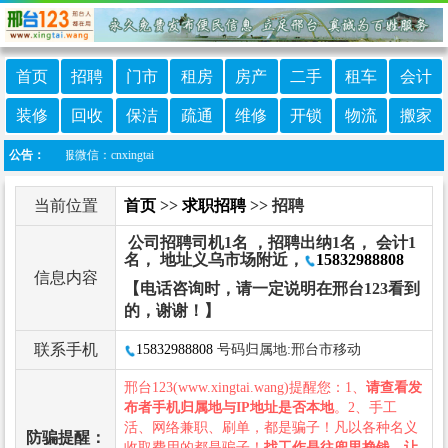
首页
招聘
门市
租房
房产
二手
租车
会计
装修
回收
保洁
疏通
维修
开锁
物流
搬家
客服微信：cnxingtai
公告：
当前位置
首页
>>
求职招聘
>> 招聘
公司招聘司机1名 ，招聘出纳1名， 会计1
名， 地址义乌市场附近，
15832988808
信息内容
【电话咨询时，请一定说明在邢台123看到
的，谢谢！】
联系手机
15832988808
号码归属地:邢台市移动
邢台123(www.xingtai.wang)提醒您：1、
请查看发
布者手机归属地与IP地址是否本地
。2、手工
活、网络兼职、刷单，都是骗子！凡以各种名义
防骗提醒：
收取费用的都是骗子！
找工作是往兜里挣钱，让