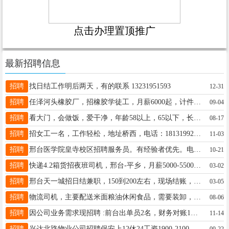
点击办理置顶推广
最新招聘信息
招聘
找日结工作明后两天，有的联系 13231951593
12-31
招聘
任泽河头橡胶厂，招橡胶学徒工，月薪6000起，计件多劳多得，简单好学，能吃苦耐劳，17633097211
09-04
招聘
看大门，会做饭，爱干净，年龄58以上，65以下，长时间居住在工作位置，工资面谈，面试地址襄都南路10号电话13930950331
08-17
招聘
招女工一名，工作轻松，地址桥西，电话：18131992851
11-03
招聘
邢台医学院皇寺校区招聘服务员。有经验者优先。电话19253191190
10-21
招聘
快递4.2箱货招夜班司机，邢台-平乡，月薪5000-5500，30岁左右有工作经验者优先18131964085
03-02
招聘
邢台天一城招日结兼职，150到200左右，现场结账，15531916213 同步
03-05
招聘
物流司机，主要配送米面粮油休闲食品，需要装卸，公司位置：开发区后楼下附近，电话18001272753
08-06
招聘
因公司业务需求现招聘 :前台出单员2名，财务对账1名，非车岗1名。工作稳定，工资待遇优厚联系电话13131996844
11-14
招聘
兴达北路物业公司招聘保安上12休24工资1900-2100元，有意者联系杨经理13932901268
09-22