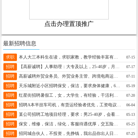
点击办理置顶推广
最新招聘信息
求职
本人大三本科生在读，求职家教，教学经验丰富有三年教学经历，有耐心，可辅导初高中各学科，有意可联系15832927240
07-15
招聘
【高薪诚聘】人事助理：大专及以上，25-40岁，月薪4000元+ 不限经验 双休 联系人：贾经理17320867736
07-17
招聘
高薪诚聘外贸业务员、外贸业务主管、跨境电商运营专员、跨境电商主17731965510 工贸一体祥和大街与永安南路交叉口
07-11
招聘
天乐城附近小区招聘保安，保洁，要求身体健康，60岁左右，工资面议，电话15531912552
05-19
招聘
红星街招聘暑假工，女，大学生，有经验，干活利索，吃苦耐劳，能干到8月底。13932976117 工资不拖欠月底发
07-20
招聘
招聘A本半挂车司机，有货运经验者优先，工资电议，电话13739688561
06-04
招聘
某公司招聘工地项目经理，要求：男25-40岁，会看图纸有工作经验，无不良嗜好。工资3K-8K 电话15350861703
05-13
招聘
保安，维修，保洁，绿化，客服待遇优厚，交五险，带薪公休，各项福利18713947258
05-25
招聘
招同城合伙人，不投资，先挣钱，我出品你出人日用品批发70后、80后、90后都可以。 15530946866(同微
07-25