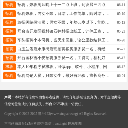
招聘
招聘，兼职厨师晚上十一二点上班，到凌晨三四点一百多块钱，谁下班了想挣点外快的可以联系，守敬南路，15932195000.
06-11
招聘
招聘兼职，男女不限，日结，工作简单，随时结，联系电话17732932312
05-19
招聘
急招医院保洁员：男女不限，年龄65岁以下，能吃苦耐劳身体健康，有工作经验者优先考虑。电话：18131990782
05-13
招聘
邢台市开发区祝村镇石井村招出纸工，计件工资，在多劳多得最好家住附近有意者联系15131300112
05-23
招聘
车队招聘小本司机，当天来回跑，论公里数结算工资☎️13031925621微信同步
06-20
招聘
白玉兰酒店永康街店现招聘客房服务员一名，有经验者优先，早八晚五待遇优厚，有意者联系杜店长15830000154
05-27
招聘
邢台园林吉小安招聘服务员一名，工资高，福利好，联系电话15131967855试用期三天，
05-17
求职
本人10年程序员求职，可做app、软件、小程序、网站、游戏、电脑维修、网络维护。全职兼职均可。13001452396
06-12
招聘
招聘网销人员，只限女生，最好有经验，擅长商务沟通与接待，有意加V：13231921198
06-01
声明：
本站所有信息均由发布者提供，请您仔细辨别信息真伪，对于虚假类等
信息对您造成的任何损失，邢台123不承担一切责任。
Copyright © 2022-2025 邢台123(www.xingtai.wang) All Rights Reserved.
本网站由
邢台123
运营维护 微信：cnxingtai
网站地图