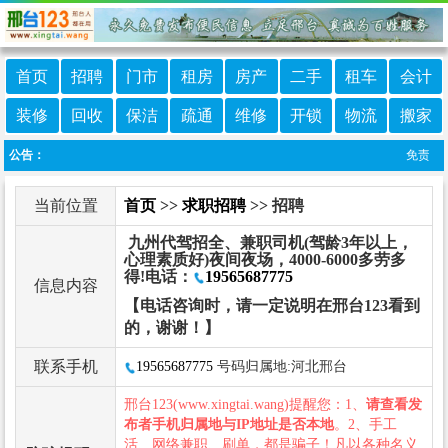
首页
招聘
门市
租房
房产
二手
租车
会计
装修
回收
保洁
疏通
维修
开锁
物流
搬家
公告：
免责声明
当前位置
首页
>>
求职招聘
>> 招聘
九州代驾招全、兼职司机(驾龄3年以上，
心理素质好)夜间夜场，4000-6000多劳多
得!电话：
19565687775
信息内容
【电话咨询时，请一定说明在邢台123看到
的，谢谢！】
联系手机
19565687775
号码归属地:河北邢台
邢台123(www.xingtai.wang)提醒您：1、
请查看发
布者手机归属地与IP地址是否本地
。2、手工
活、网络兼职、刷单，都是骗子！凡以各种名义