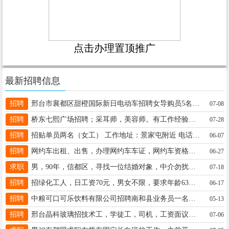
点击办理置顶推广
最新招聘信息
招聘
邢台市襄都区甜橙国际新日电动车招聘女导购员5名，工资待遇高，有公休，电话13932935362
07-08
招聘
桥东七熙广场招聘；采耳师，美容师。有工作经验者优先，薪资面议。电话19133951025（微信同号）
07-28
招聘
招贴单员两名（女工） 工作地址：景家屯附近 电话：15030973653 工资电联
06-07
招聘
网约车出租、出售，办理网约车车证，网约车资格证。白户、花户均可办理。详情咨询18732987359
06-27
求职
男，90年，信都区，寻找一位结婚对象，中介勿扰，骗子勿扰！V19273049197
07-18
招聘
招绿化工人，日工资70元，男女不限，要求年龄63岁以内，身体健康，联系电话15532986791
06-17
招聘
中粮可口可乐饮料有限公司招聘南和县业务员一名，25至35岁之间，踏实肯干能吃苦，赶快快消品有先电话19703116379
05-13
招聘
邢台晶科玻璃招技术工，学徒工，司机，工资面议，地址东华路与邢任公路交叉口西行600米 电话15612976060
07-06