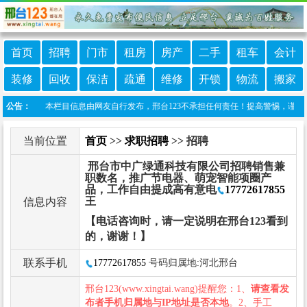
首页
招聘
门市
租房
房产
二手
租车
会计
装修
回收
保洁
疏通
维修
开锁
物流
搬家
免责声明：本栏目信息由网友自行发布，邢台123不承担任何责任！提高警惕，谨防诈骗！做
公告：
当前位置
首页
>>
求职招聘
>> 招聘
邢台市中广绿通科技有限公司招聘销售兼
职数名，推广节电器、萌宠智能项圈产
品，工作自由提成高有意电
17772617855
王
信息内容
【电话咨询时，请一定说明在邢台123看到
的，谢谢！】
联系手机
17772617855
号码归属地:河北邢台
邢台123(www.xingtai.wang)提醒您：1、
请查看发
布者手机归属地与IP地址是否本地
。2、手工