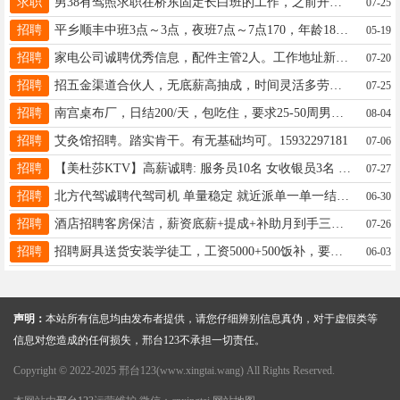
求职
男38有驾照求职在桥东固定长白班的工作，之前开过出租，物流开过车，18403294520
07-25
招聘
平乡顺丰中班3点～3点，夜班7点～7点170，年龄18～55岁，电话15732998391
05-19
招聘
家电公司诚聘优秀信息，配件主管2人。工作地址新京都东区。要求爱岗尽责为人正直。3000-4500。15303391922
07-20
招聘
招五金渠道合伙人，无底薪高抽成，时间灵活多劳多得，你只负责卖货拿钱即可。工作区域邢台五金店市场。15632975397
07-25
招聘
南宫桌布厂，日结200/天，包吃住，要求25-50周男生，两班倒，☎️18331963560
08-04
招聘
艾灸馆招聘。踏实肯干。有无基础均可。15932297181
07-06
招聘
【美杜莎KTV】高薪诚聘: 服务员10名 女收银员3名 有经验者优先 联系电话:19803099827
07-27
招聘
北方代驾诚聘代驾司机 单量稳定 就近派单一单一结 零费用入职 日均收入150-300+有意咨询19331991872同微
06-30
招聘
酒店招聘客房保洁，薪资底薪+提成+补助月到手三千到四千，地址：襄都区开元北路176号，有意联系19061995250
07-26
招聘
招聘厨具送货安装学徒工，工资5000+500饭补，要求男，25-40岁，会开车，万民市场附近，15131332222
06-03
声明：
本站所有信息均由发布者提供，请您仔细辨别信息真伪，对于虚假类等
信息对您造成的任何损失，邢台123不承担一切责任。
Copyright © 2022-2025 邢台123(www.xingtai.wang) All Rights Reserved.