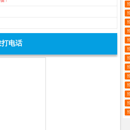
诈骗！
拨打电话