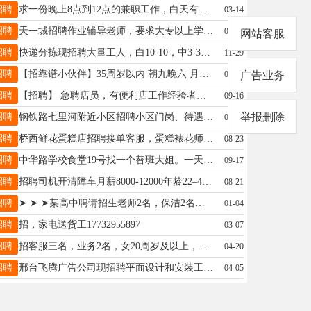
招聘
求一份晚上8点到12点的兼职工作，白天有工作，有需要加17358102505
03-14
招聘
天一城招聘作业辅导老师，要求大专以上学历，工作认真踏实。工资3000+，一年后入五险。18831981292
09-13
网站客服
招聘
快递分拣现招聘大量工人，白10-10，中3-3，夜8-8日结，不压工资，有意者可致电18617633314
11-29
招聘
【招靠谱小伙伴】35周岁以内 朝九晚六 月休6天+五险 薪资3.6-8k单量越多赚越多面联16603191691（同V
06-20
广告业务
招聘
【招聘】 急聘店员，有便利店工作经验者优先.长白班，不耽误接送孩子。地址桥东，电话13831968226
09-16
举报删除
招聘
钢铁路七里河附近小区招聘小区门岗、待遇优厚，工资稳定，详询15373191021
07-30
招聘
桥西鲜花蛋糕店招聘接单客服，蛋糕裱花师和学徒，(长期工)，年龄18-40岁，电话15512851596
08-23
招聘
中华路学校食堂19号找一个替班大姐。一天一百，管吃。加19303295001
09-17
招聘
招聘司机开清障车月薪8000-12000年龄22–48男5名，调度员年龄25-45男女不限15233196665
08-21
招聘
➤ ➤ ➤某高中聘请招生老师2名，保洁2名，有经验优先，诚邀各区县机构合作招生， 电话19131323535
01-04
招聘
招，家电送货工17732955897
03-07
招聘
招客服三名，业务2名，女20周岁及以上，简单易上手，无责底薪2500＋提成月休四天，交五险15632971353董
04-20
招聘
邢台飞腾广告公司现招聘平面设计和安装工，有三五年以上的设计经验，工资待遇面谈18631909963
04-05