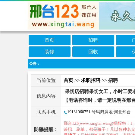
首页
招聘
装修
回收
公告：
当前位置
首页
>>
求职招聘
>> 招聘
果切店招聘果切女工，小时工要
信息内容
【电话咨询时，请一定说明在邢台
联系手机
19131960751
号码归属地:河北邢台
邢台123(www.xingtai.wang)提醒您：1
防骗提醒：
兼职、刷单，都是骗子！凡以各种名