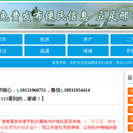
门市
租房
房产
二
保洁
疏通
维修
开
免责声明：本栏目信息由网友自行发布，邢台123不承担任
最
求细心，
19131960751
，微信
18931954414
123看到的，谢谢！】
、
请查看发布者手机归属地与IP地址是否本地
。2、手工活、网络
义收取费用的都是骗子！
找工作是往兜里挣钱，让你往外掏钱的都