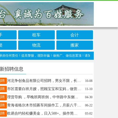
手
租车
会计
锁
物流
搬家
何责任！提高警惕，谨防诈骗！做推广、做信息置顶！请加邢台123客服微信：cnxing
新招聘信息
招聘
河北争创食品有限公司招聘，男女不限，长白班，公休4000-5500.联系15227368965
10-08
招聘
市区需要白班月嫂，照顾宝宝和宝妈，做营养餐，早八晚六一月5000，休四天，联系电话，17692706978
11-10
招聘
理货导购 ，早晚班两班倒，中华路中东侧​品诺有文具生活馆，工资3000－5000，电话15532986441
04-30
招聘
青海省格尔木市招募车间操作工，月薪八千，厂里都是邢台老乡，要能吃苦耐劳。详情咨询：18531785566
06-22
招聘
欧易合约轻松赚美金，日入500+。操作简单有手机即可根据行情开单，跟上轻松赚合作分成。15833737890同V
03-02