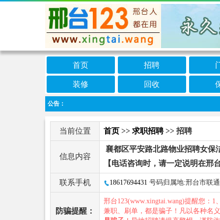
首页
招聘
装修
回收
公告：
当前位置
首页
>>
求职招聘
>> 招聘
襄都区平安路北路物业招聘女保洁员
信息内容
【电话咨询时，请一定说明在邢台
联系手机
18617694431
号码归属地:邢台市联通
邢台123(www.xingtai.wang)提醒您：1
防骗提醒：
兼职、刷单，都是骗子！凡以各种名