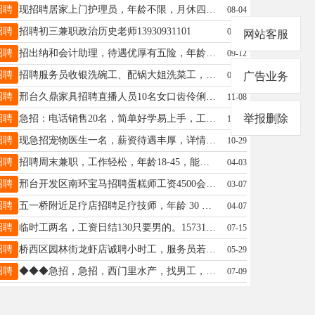
招聘
现招聘居家上门护理员，年龄不限，月休四天，热爱养老服务行业、有护理证优先。工资面议。联系电话：18531785085同微
08-04
招聘
招聘初三兼职政治历史老师13930931101
01-16
网站客服
招聘
招出纳和会计助理，待遇优厚有五险，年龄23-36，要求大专及以上学历有经验，地址翰林院，：16633982031
09-12
招聘
招聘服务员收银洗碗工、配锅大姐洗菜工，包吃住，薪资待遇优厚＋16630930837
02-04
广告业务
招聘
邢台久鼎家具招聘直播人员10名女口齿伶俐有工作经验者优先五官端正。底薪加提成，美和医院对过，19030894118
11-08
举报删除
招聘
急招：电话销售20名，简单好学易上手，工作氛围好，无责底薪4000+高提成，有意咨询：17320884614
11-20
招聘
现急招宠物医生一名，薪资待遇丰厚，详情可电联15132990712！
10-29
招聘
招聘周末兼职，工作轻松，年龄18-45，能来➕微信:16631976011。
04-03
招聘
邢台开发区南环宝马招聘蛋糕师工资4500会做小蛋糕 地址后楼下村南18730920070
03-07
招聘
五一桥附近足疗店招聘足疗技师，年龄 30 左右。工资六千到一万周结。微电同步 13313092920
04-07
招聘
临时工两名，工资日结130只要男的。15731998800
07-15
招聘
桥西区园林街龙虾店诚聘小时工，服务员若干名，随时上班18832901082微信同号
05-29
招聘
◆◆◆急招，急招，西门里水产，找男工，下午1点-7点，暑假工勿扰，活不累待遇好☎️15303396612
07-09