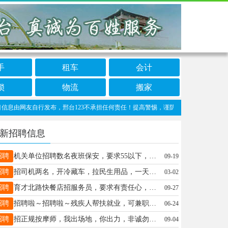
手
租车
会计
锁
物流
搬家
由网友自行发布，邢台123不承担任何责任！提高警惕，谨防诈骗！做推广、做信息置顶！请
新招聘信息
招聘
机关单位招聘数名夜班保安，要求55以下，身体健康 有意者联系：张经理17331482586
09-19
招聘
招司机两名，开冷藏车，拉民生用品，一天一趟，不用装卸，工资面议13932931167
03-02
招聘
育才北路快餐店招服务员，要求有责任心，踏实耐干， 工作轻松 有意面谈，15369932273
09-27
招聘
招聘啦～招聘啦～残疾人帮扶就业，可兼职可全职，包食宿要了解快联系我吧
06-24
招聘
招正规按摩师，我出场地，你出力，非诚勿扰，15531961052
09-04