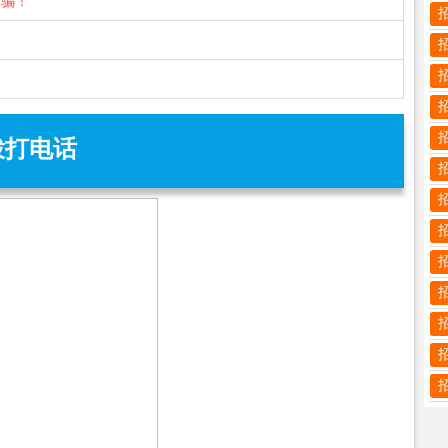
诈骗！
拨打电话