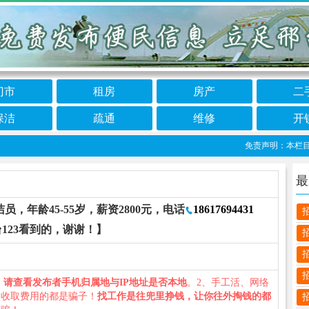
门市
租房
房产
二
保洁
疏通
维修
开
免责声明：本栏目信息
最
，年龄45-55岁，薪资2800元，电话
18617694431
123看到的，谢谢！】
、
请查看发布者手机归属地与IP地址是否本地
。2、手工活、网络
义收取费用的都是骗子！
找工作是往兜里挣钱，让你往外掏钱的都