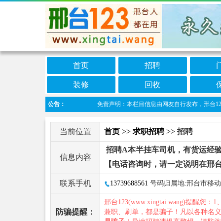
首页
招聘
装修
回收
公告：
免责声明：本栏目信息由网友自行发布，邢台123不承
当前位置
首页
>>
求职招聘
>> 招聘
招聘A本半挂车司机，有货运经
信息内容
【电话咨询时，请一定说明在邢台
联系手机
13739688561
号码归属地:邢台市移动
邢台123(www.xingtai.wang)提醒您：1
防骗提醒：
兼职、刷单，都是骗子！凡以各种名