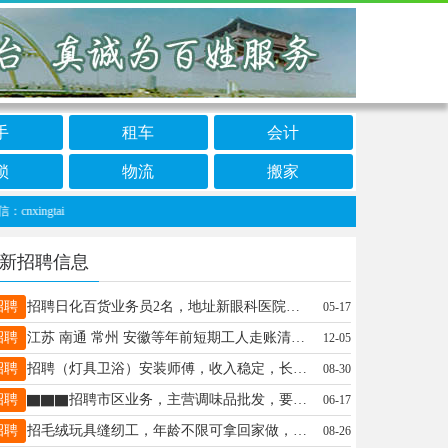
手
租车
会计
锁
物流
搬家
ngtai
新招聘信息
招聘
招聘日化百货业务员2名，地址新眼科医院附近，联系电话15333393788
05-17
招聘
江苏 南通 常州 安徽等年前短期工人走账清男女不限18-55周岁长年招长期工电话18932977116
12-05
招聘
招聘（灯具卫浴）安装师傅，收入稳定，长期有活儿，免费培训上岗19030194514
08-30
招聘
▇▇▇招聘市区业务，主营调味品批发，要求熟悉市场，有上进心，有赚钱欲望的优先，电话17803297110
06-17
招聘
招毛绒玩具缝纫工，年龄不限可拿回家做，联系电话:15130983020同微信
08-26