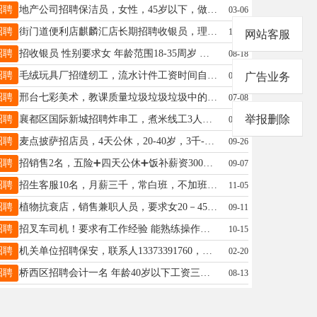
招聘
地产公司招聘保洁员，女性，45岁以下，做过保洁优先录用，2300元，公休四天，13931968418
03-06
招聘
街门道便利店麒麟汇店长期招聘收银员，理货员，小时工，电话17731911190
12-07
网站客服
招聘
招收银员 性别要求女 年龄范围18-35周岁 地点邢台市公园东街666号一代佳人俱乐部 15933707767
08-18
招聘
毛绒玩具厂招缝纫工，流水计件工资时间自由可带回家做，常年有活外放。南石门小石头庄微同16714911118
03-18
广告业务
招聘
邢台七彩美术，教课质量垃圾垃圾垃圾中的单斗机，垃圾死了，服务态度嚣张，骗子骗人的专门坑钱骗人的都别把孩子耽误了
07-08
举报删除
招聘
襄都区国际新城招聘炸串工，煮米线工3人，有无经验均可！15号发准时工资不妥欠，联系17732962220
08-19
招聘
麦点披萨招店员，4天公休，20-40岁，3千-3.5千。 地址一尚品国际底商，二公园东街泉北交叉口15630108842
09-26
招聘
招销售2名，五险➕四天公休➕饭补薪资3000+提成，综合薪资4000-12000地址邢任公路19131832957
09-07
招聘
招生客服10名，月薪三千，常白班，不加班，有无经验均可，要求沟通能力强，新世纪附近，联系电话13363772955
11-05
招聘
植物抗衰店，销售兼职人员，要求女20－45周形象好，底薪3000－5000，电话13292119946，非诚勿扰
09-11
招聘
招叉车司机！要求有工作经验 能熟练操作！45周岁以内！南和 内丘 邢台下县优先录取！包食宿 18003298590
10-15
招聘
机关单位招聘保安，联系人13373391760，招聘外围男保洁，联系人15200155947，办公时间拨打电话
02-20
招聘
桥西区招聘会计一名 年龄40岁以下工资三千 月休四天 工作轻松不复杂 联系电话15833672372
08-13