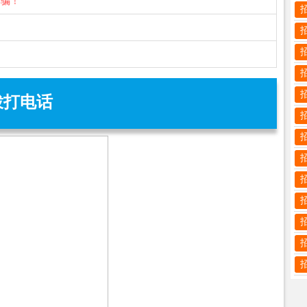
诈骗！
拨打电话