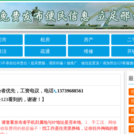
门市
租房
房产
二
保洁
疏通
维修
开
担任何责任！提高警惕，谨防诈骗！做推广、做信息置顶！请加邢台123客服微信：cnxi
最
验者优先，工资电议，电话
13739688561
123看到的，谢谢！】
、
请查看发布者手机归属地与IP地址是否本地
。2、手工活、网络
义收取费用的都是骗子！
找工作是往兜里挣钱，让你往外掏钱的都