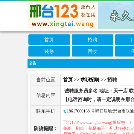
首页
招聘
装修
回收
公告：
当前位置
首页
>>
求职招聘
>> 招聘
诚聘服务员多名 地址：天一店 
信息内容
【电话咨询时，请一定说明在邢台
联系手机
18617660168
号码归属地:邢台市联通
邢台123(www.xingtai.wang)提醒您：1
防骗提醒：
兼职、刷单，都是骗子！凡以各种名