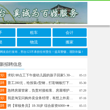
手
租车
会计
锁
物流
搬家
行发布，邢台123不承担任何责任！提高警惕，谨防诈骗！做推广、做信息置顶！请加邢台1
新招聘信息
求职
求职:钟点工下午接幼儿园的孩子回家5.30-6点 待遇500-750联系电话13603194301
05-13
招聘
普工280元，给按装c型钢，打彩钢板打下手，工资周发压一周，路费报销，13930905023
05-30
招聘
急聘房屋管家，负责对接租客、房屋维护，处理租房事宜，30-40岁善于沟通，月薪5k左右，有意致电18032992322
07-29
求职
我是淘宝闪购外卖业务经理，有想上外卖的商家老板请联系19030299929
07-16
招聘
聘【审核务员】18-30岁 综合薪资6000+➕提成，朝九晚六 地址：桥东科技园。+v19220380586
05-15