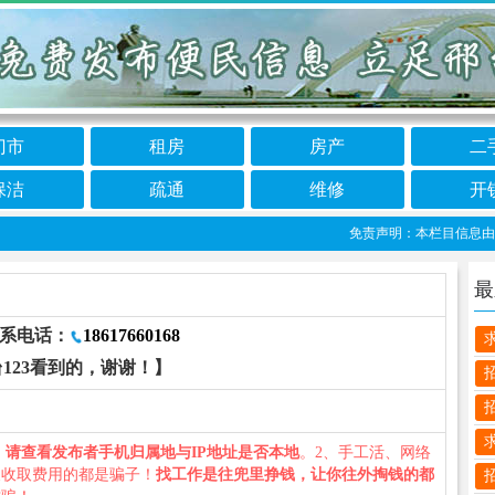
门市
租房
房产
二
保洁
疏通
维修
开
免责声明：本栏目信息由网友自
最
联系电话：
18617660168
123看到的，谢谢！】
、
请查看发布者手机归属地与IP地址是否本地
。2、手工活、网络
义收取费用的都是骗子！
找工作是往兜里挣钱，让你往外掏钱的都