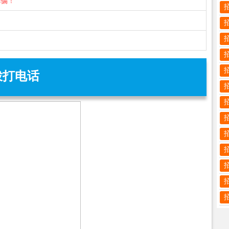
诈骗！
拨打电话