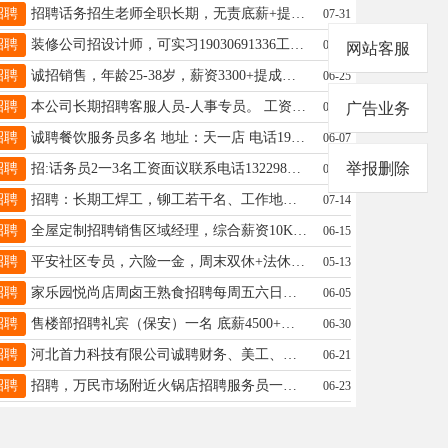
招聘
招聘话务招生老师全职长期，无责底薪+提成+公休，工作轻松女士优先，电话18931962965
07-31
招聘
装修公司招设计师，可实习19030691336工作地点开元北路
07-21
网站客服
招聘
诚招销售，年龄25-38岁，薪资3300+提成，周末双休，节假日休息，电话18330905950
06-25
招聘
本公司长期招聘客服人员-人事专员。 工资3000-4500 联系电话：18733952120
06-12
广告业务
招聘
诚聘餐饮服务员多名 地址：天一店 电话19323615618
06-07
举报删除
招聘
招:话务员2一3名工资面议联系电话13229865733。
06-13
招聘
招聘：长期工焊工，铆工若干名、工作地点襄都区，工资面议、二把刀勿扰、联系人武先生15903192888
07-14
招聘
全屋定制招聘销售区域经理，综合薪资10K+，底薪+提成上不封顶，地址金凯利商贸城二期 电话：15630990682
06-15
招聘
平安社区专员，六险一金，周末双休+法休，朝九晚六，大专，📞17603198403同微
05-13
招聘
家乐园悦尚店周卤王熟食招聘每周五六日临促，一天8小时一天100电话19543957122
06-05
招聘
售楼部招聘礼宾（保安）一名 底薪4500+五险+餐补+公休 联系电话：17659970009
06-30
招聘
河北首力科技有限公司诚聘财务、美工、机械设计、制图、内勤，待遇优厚详询15632990678侯
06-21
招聘
招聘，万民市场附近火锅店招聘服务员一名，工资待遇面议，电话17733979900
06-23