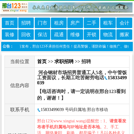
首页
招聘
门市
租房
房产
二手
租车
会计
装修
回收
保洁
疏通
维修
开锁
物流
搬家
网友自行发布，邢台123不承担任何责任！提高警惕，谨防诈骗！做推广、做信息置顶！请加
公告：
当前位置
首页
>>
求职招聘
>> 招聘
河会钢材市场招男普通工人5名，中午管饭
工资面议，长期工吃苦耐劳电话
15833499
039
信息内容
【电话咨询时，请一定说明在邢台123看到
的，谢谢！】
联系手机
15833499039
号码归属地:邢台市移动
邢台123(www.xingtai.wang)提醒您：1、
请查看发
布者手机归属地与IP地址是否本地
。2、手工
活、网络兼职、刷单，都是骗子！凡以各种名义