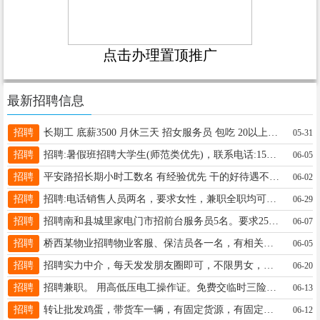
点击办理置顶推广
最新招聘信息
招聘
长期工 底薪3500 月休三天 招女服务员 包吃 20以上45以下 广顺兴粤菜餐厅16631913320同微信
05-31
招聘
招聘:暑假班招聘大学生(师范类优先)，联系电话:15200157878
06-05
招聘
平安路招长期小时工数名 有经验优先 干的好待遇不是问题 15733938179
06-02
招聘
招聘:电话销售人员两名，要求女性，兼职全职均可，工资日结或者周结、没有任务量，电话13131990828地址永辉金融港
06-29
招聘
招聘南和县城里家电门市招前台服务员5名。要求25~45岁，底薪2600加提成加全勤奖。13831957788
06-07
招聘
桥西某物业招聘物业客服、保洁员各一名，有相关工作经验者优先，待遇优厚，咨询电话：13653292900
06-05
招聘
招聘实力中介，每天发发朋友圈即可，不限男女，高提成一单一结不用打卡上班，具体咨询➕V13323190219
06-20
招聘
招聘兼职。 用高低压电工操作证。免费交临时三险，不用自己出钱！只用证不用人，没有社保才行 微信19203295888！
06-13
招聘
转让批发鸡蛋，带货车一辆，有固定货源，有固定客源，接手可盈利，转让费10万。电话15613916380
06-12