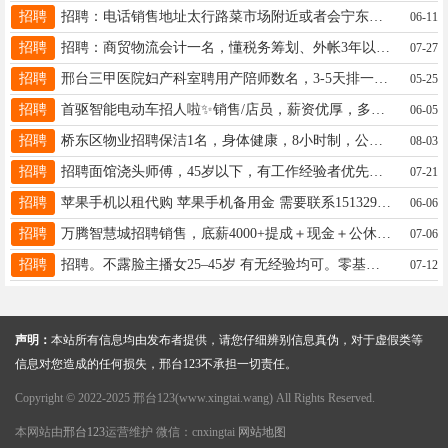
招聘
招聘：电话销售地址太行路菜市场附近或者会宁东良舍永顺大道5号，薪资5000+联系方式15613930530同微
06-11
招聘
招聘：商贸物流会计一名，懂税务筹划、外帐3年以上者经验，工资面议，工作地址;襄都区，联系电话：17717720556
07-27
招聘
邢台三甲医院妇产科室聘用产陪师数名，3-5天排一个班，一天200-350元，无经验可免费培训联系13315911912
05-25
招聘
首驱智能电动车招人啦✨销售/店员，薪资优厚，多劳多得，晋升空间大。有意直接致电:13315911162
06-05
招聘
桥东区物业招聘保洁1名，身体健康，8小时制，公休4天，有意可联系18331927839
08-03
招聘
招聘面馆浇头师傅，45岁以下，有工作经验者优先，工资面议，地址八一路安联印象附近18233957136
07-21
招聘
苹果手机以租代购 苹果手机备用金 需要联系15132991028
06-06
招聘
万腾智慧城招聘销售，底薪4000+提成＋现金＋公休＋三餐＋团建，月薪轻松过万，详询15512826718大平台有保障
07-06
招聘
招聘。不露脸主播女25–45岁 有无经验均可。零基础安排培训。薪资待遇4000以上 ????16630904495
07-12
声明：
本站所有信息均由发布者提供，请您仔细辨别信息真伪，对于虚假类等
信息对您造成的任何损失，邢台123不承担一切责任。
Copyright © 2022-2025 邢台123(www.xingtai.wang) All Rights Reserved.
本网站由
邢台123
运营维护 微信：cnxingtai
网站地图