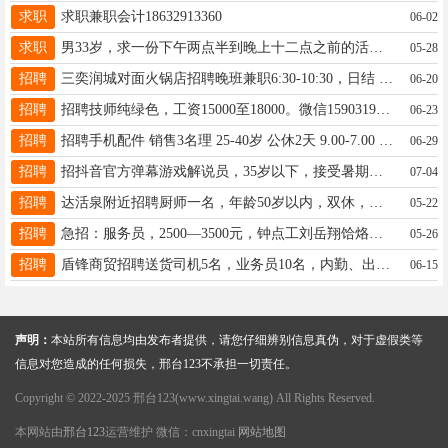
求职
求职兼职会计18632913360
06-02
求职
男33岁，求一份下午两点半到晚上十二点之前的活，啥都能干，18731902272
05-28
招聘
三奕润城对面火锅店招聘晚班兼职6:30-10:30，日结 电话18330999595
06-20
招聘
招聘技师纯绿色，工资15000至18000。微信15903193663
06-23
招聘
招聘手机配件 销售3名理 25-40岁 公休2天 9.00-7.00 长期工☎️18903191765
06-29
招聘
招抖音官方弹幕游戏解说员，35岁以下，接受暑期工，无需经验，准时发薪,可全职兼职，电话17320884614（微信同）
07-04
招聘
达活泉附近招聘厨师一名，年龄50岁以内，双休，法定节假日休息，工资面谈☎️13931957799
05-22
招聘
急招：服务员，2500—3500元，钟点工刘岳翔饸烙面，有餐饮经验者优先，地址后炉子街15933096887
05-26
招聘
盾锋商贸招聘送货司机5名，业务员10名，内勤、出纳、库管各1名，要求45岁以下，能长期，电话13231955919
06-15
声明：
本站所有信息均由发布者提供，请您仔细辨别信息真伪，对于虚假类等
信息对您造成的任何损失，邢台123不承担一切责任。
Copyright © 2022-2025 邢台123(www.xingtai.wang) All Rights Reserved.
本网站由
邢台123
运营维护 微信：cnxingtai
网站地图