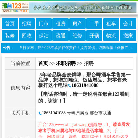
首页
招聘
门市
租房
房产
二手
租车
会计
装修
回收
保洁
疏通
维修
开锁
物流
搬家
息由网友自行发布，邢台123不承担任何责任！提高警惕，谨防诈骗！做推广、做信息置顶！请
公告：
当前位置
首页
>>
求职招聘
>> 招聘
5年老品牌全麦鲜啤，邢台啤酒车零售第一
品牌，想增加摊位、饭店增品、想零售老
板打这个电话
18631941088
信息内容
【电话咨询时，请一定说明在邢台123看到
的，谢谢！】
联系手机
18631941088
号码归属地:邢台市联通
邢台123(www.xingtai.wang)提醒您：1、
请查看发
布者手机归属地与IP地址是否本地
。2、手工
活、网络兼职、刷单，都是骗子！凡以各种名义