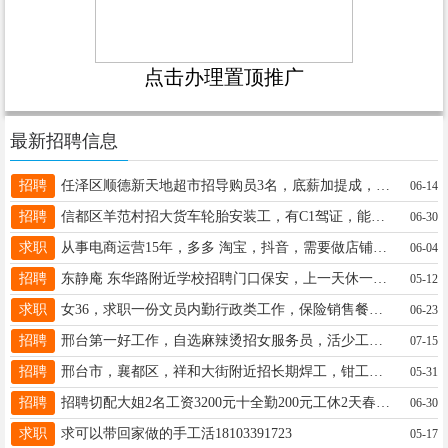
点击办理置顶推广
最新招聘信息
招聘
任泽区顺德新天地超市招导购员3名，底薪加提成，薪资3000左，初中文化以上，有超市工作经验优先电话18331976585
06-14
招聘
信都区羊范村招大货车轮胎安装工，有C1驾证，能吃苦，长期活包吃住，工资6千-1万，不欠工资，电13400189188
06-30
求职
从事电商运营15年，多多 淘宝，抖音，需要做店铺或者志同道合的人合作，微15227352738
06-04
招聘
东静庵 东华路附近学校招聘门口保安，上一天休一天 管吃住58岁左右。工资不拖欠，有意联系15030953180
05-12
求职
女36，求职一份文员内勤行政类工作，保险销售餐饮勿扰·13653337296
06-23
招聘
邢台第一好工作，自选麻辣烫招女服务员，活少工资高，3500➕工资，不要暑假工，电话13520688001（微信同号）
07-15
招聘
邢台市，襄都区，祥和大街附近招长期焊工，钳工兼职，要求：身体健康，踏实本分的男士，15369977469
05-31
招聘
招聘切配大姐2名工资3200元十全勤200元工休2天春蕾店招钟点工上午11点到下午5点1小时12元13180553277
06-30
求职
求可以带回家做的手工活18103391723
05-17