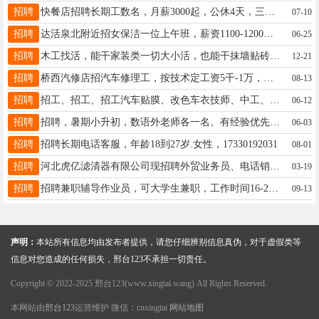
招聘
快餐店招聘长期工数名，月薪3000起，公休4天，三班倒，能上早7者优先，电话：18732930160
07-10
招聘
达活泉北附近招女保洁一位上午班，薪资1100-1200，四天公休十法定假日18803093376，12点-14点半勿扰
06-25
招聘
木工找活，能干家装类一切大小活，也能干抹墙贴砖，走水路切割焊家具安装维修等一切大小活，活好价格低19263079852
12-21
招聘
桥西汽修店招汽车修理工，按技术定工资5千-1万，只要技术过硬工资不是问题13930939523
08-13
招聘
招工、招工、招工汽车贴膜、改色车衣技师、中工、学徒……☎️18631999954、开元北路
06-12
招聘
招聘，暑期小升初，数语外老师各一名。有经验优先考虑。15631963030
06-03
招聘
招聘长期电话客服，年龄18到27岁.女性，17330192031
08-01
招聘
河北虎亿滤清器有限公司现招聘外贸业务员、电话销售，若干名双休+法定节假日休息联系电话姚女士13229068510
03-19
招聘
招聘兼职辅导作业员，可大学生兼职，工作时间16-20点，工作地点：桥西区滨苑小区，联系电话19568382217信，工资面议。
09-13
声明：
本站所有信息均由发布者提供，请您仔细辨别信息真伪，对于虚假类等
信息对您造成的任何损失，邢台123不承担一切责任。
Copyright © 2022-2025 邢台123(www.xingtai.wang) All Rights Reserved.
本网站由
邢台123
运营维护 微信：cnxingtai
网站地图