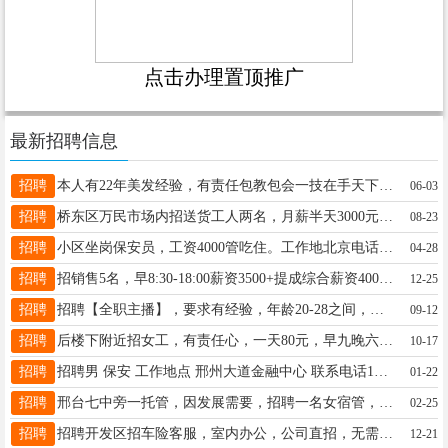
点击办理置顶推广
最新招聘信息
招聘
本人有22年美发经验，有责任包教包会一技在手天下随便走（特招美发爱好徒弟）地址桥西金宫花园门口13930965693
06-03
招聘
桥东区万民市场内招送货工人两名，月薪半天3000元，全天4500元，有意者联系13229066101
08-23
招聘
小区坐岗保安员，工资4000管吃住。工作地北京电话13691446502王经理
04-28
招聘
招销售5名，早8:30-18:00薪资3500+提成综合薪资4000-12000地址邢任公路16632903257
12-25
招聘
招聘【全职主播】，要求有经验，年龄20-28之间，底薪4K加提成，每天直播3-4小时，电话15731928922同V
09-12
招聘
后楼下附近招女工，有责任心，一天80元，早九晚六，联系赵15127947173
10-17
招聘
招聘男 保安 工作地点 邢州大道金融中心 联系电话19133936633
01-22
招聘
邢台七中旁一托管，因发展需要，招聘一名女宿管，包吃住，工资待遇优厚，就近者优先。电话15630937686
02-25
招聘
招聘开发区招车险客服，室内办公，公司直招，无需外出找客户，公司提供快到期车险客户，使用公司的外呼系统进行沟通车险报价及办理。薪资3000-6000上不封顶。8点半-18点，可接送孩子，周末双休，法定节假日放假，五险一金。地址：邢台开发区河北工业大学科技园李先生18731968552（ ） 聘
12-21