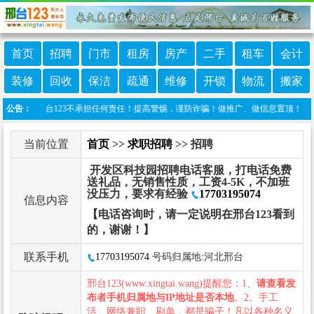
首页
招聘
门市
租房
房产
二手
租车
会计
装修
回收
保洁
疏通
维修
开锁
物流
搬家
布，邢台123不承担任何责任！提高警惕，谨防诈骗！做推广、做信息置顶！请加邢台123
公告：
当前位置
首页
>>
求职招聘
>> 招聘
开发区科技园招聘电话客服，打电话免费
送礼品，无销售性质，工资4-5K，不加班
没压力，要求有经验
17703195074
信息内容
【电话咨询时，请一定说明在邢台123看到
的，谢谢！】
联系手机
17703195074
号码归属地:河北邢台
邢台123(www.xingtai.wang)提醒您：1、
请查看发
布者手机归属地与IP地址是否本地
。2、手工
活、网络兼职、刷单，都是骗子！凡以各种名义