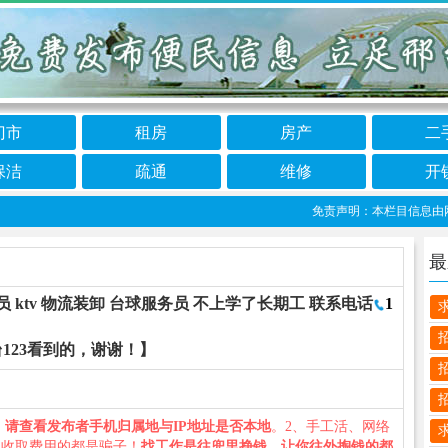
门市
租房
房产
二
保洁
疏通
维修
开
免责声明：本栏目信息由网友自
最
员 ktv 物流装卸 台球服务员 不上学了长期工 联系电话
1
123看到的，谢谢！】
、
请查看发布者手机归属地与IP地址是否本地
。2、手工活、网络
义收取费用的都是骗子！
找工作是往兜里挣钱，让你往外掏钱的都