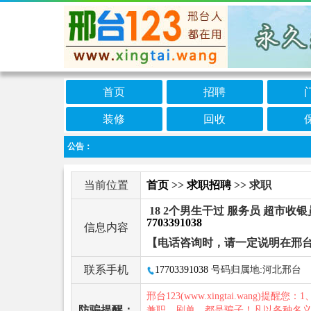
首页
招聘
装修
回收
公告：
当前位置
首页
>>
求职招聘
>> 求职
18 2个男生干过 服务员 超市收银
7703391038
信息内容
【电话咨询时，请一定说明在邢台
联系手机
17703391038
号码归属地:河北邢台
邢台123(www.xingtai.wang)提醒您：1
防骗提醒：
兼职、刷单，都是骗子！凡以各种名