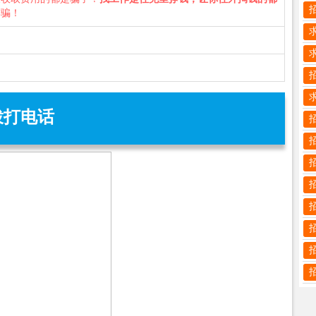
诈骗！
拨打电话