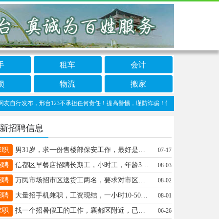
手
租车
会计
锁
物流
搬家
行发布，邢台123不承担任何责任！提高警惕，谨防诈骗！做推广、做信息置顶！请加邢台1
新招聘信息
求职
男31岁，求一份售楼部保安工作，最好是邢象岗.站一休一长白班可长期工作，要求事少点，联系电话18931957035
07-17
招聘
信都区早餐店招聘长期工，小时工，年龄30-45岁男女，联系电话19912098065
08-03
招聘
万民市场招市区送货工两名，要求对市区道路熟悉，薪资4000，13833964446 13933710692
08-02
招聘
大量招手机兼职，工资现结，一小时10-50元，想做的联系：16789303917
08-01
求职
找一个招暑假工的工作，襄都区附近，已满16岁，肯吃苦，勤劳能干，电话15633193716同微
06-26