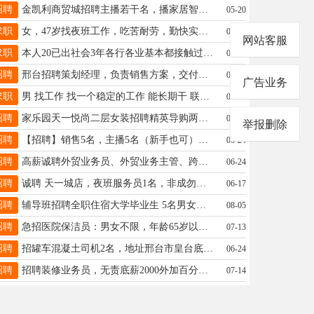
招聘
金凯利商贸城招聘主播若干名，播家居智能产品小白可免费培训，电话15854182998
05-20
求职
女，47岁找夜班工作，吃苦耐劳，勤快实在，工资不低于3500.无意勿扰，闲聊勿扰13313198967
07-14
网站客服
求职
本人20已出社会3年各行各业基本都接触过能吃苦有驾驶证找一个4000工资起步的工作15632932107违发勿扰
07-23
招聘
邢台招聘策划经理，负责销售方案，交付流程等策划类工作，最好有房产相关经验，无责底薪5K+，电话18531940322
06-18
广告业务
求职
男 找工作 找一个稳定的工作 能长期干 联系电话19031996351
06-09
招聘
家乐园天一悦尚二层女装招聘精英导购两名，要求有工作经验，薪资面议，电话13082036266
05-27
举报删除
招聘
【招聘】销售5名，主播5名（新手也可）。多劳多得，有销售经验，工资不是问题，主营：实木家具。电话：15831901341
06-24
招聘
高薪诚聘外贸业务员、外贸业务主管、跨境电商运营、跨境电商运营主管17731965510 双休工贸一体、超大办公室
06-24
招聘
诚聘 天一城店，夜班服务员1名，非成勿扰，联系电话19323615618
06-17
招聘
辅导班招聘全职住宿大学毕业生 5名男女生 平安中学附近15833381745
08-05
招聘
急招医院保洁员：男女不限，年龄65岁以下，身体健康能吃苦耐劳，有工作经验者优先考虑。电话：18131990782
07-13
招聘
招罐车混凝土司机2名，地址邢台市皇台底中学附近，工资面议，联系电话13931968004
06-24
招聘
招聘装修业务员，无责底薪2000外加百分之二提成19333901331
07-14