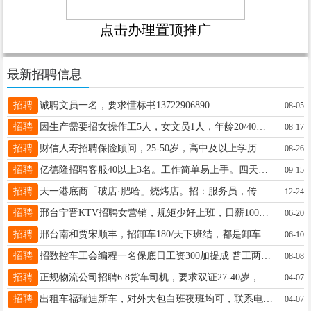
点击办理置顶推广
最新招聘信息
招聘
诚聘文员一名，要求懂标书13722906890
08-05
招聘
因生产需要招女操作工5人，女文员1人，年龄20/40岁，薪资面议，北张村口附近，电话：17800396444
08-17
招聘
财信人寿招聘保险顾问，25-50岁，高中及以上学历，收入高，福利多，有学习津贴，可兼职，咨询电话18632937898
08-26
招聘
亿德隆招聘客服40以上3名。工作简单易上手。四天公休。结婚带孩子的优先录取。是兼顾家庭的好选择。13231954159
09-15
招聘
天一港底商「破店·肥哈」烧烤店。招：服务员，传菜工，抖音运营。联系人：梁总。Tel：13323093000
12-24
招聘
邢台宁晋KTV招聘女营销，规矩少好上班，日薪1000-2000+，有意加微：nq71766，电话17632699523
06-20
招聘
邢台南和贾宋顺丰，招卸车180/天下班结，都是卸车的活，全部小件，活轻松不累，电话18032956363微信同号！
06-10
招聘
招数控车工会编程一名保底日工资300加提成 普工两名 桥东区东汪镇 电话13363749788
08-08
招聘
正规物流公司招聘6.8货车司机，要求双证27-40岁，吃苦耐劳月薪可6-10k，不要偷奸耍滑，电话18233033099
04-07
招聘
出租车福瑞迪新车，对外大包白班夜班均可，联系电话18932971097
04-07