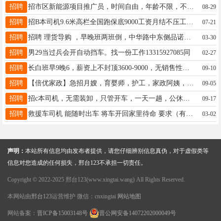
招聘
招市区新能源项目推广员，时间自由，年龄不限，不影响接送孩子，月薪保守10000+。19913002250
08-29
招聘
招B本司机9.6米高栏全国跑保底9000工资月结不压工资只开车管配货驻车空调柴暖有经验的来17778810721
07-21
招聘
招聘 理货导购 ，早晚班两班倒，中华路中东侧​品诺有文具生活馆，工资3000－5000，电话15532986441
03-30
招聘
男29当过兵会开自动挡车。找一份工作13315927085同
02-27
招聘
长白班早9晚6，薪资上不封顶3600-9000，无销售性质，平台工单判官+五险+住宿+月休6天，16633966915
09-10
招聘
【倍优家政】急招月嫂，育婴师，护工，家政阿姨，有意者联系方式13102571830
09-05
招聘
招c本司机，无需装卸，只管开车，一天一趟，公休三天，仓对仓，点对点跑，15297429585微信
09-17
招聘
救援车司机 能随时出车 将车开回家里待命 要求（有高度安全行车无饮酒习惯40岁以下桥西居住电话15632970100
03-02
声明：
本站所有信息均由发布者提供，请您仔细辨别信息真伪，对于虚假类等
信息对您造成的任何损失，邢台123不承担一切责任。
Copyright © 2022-2025 邢台123(www.xingtai.wang) All Rights Reserved.
本网站由
邢台123
运营维护 微信：cnxingtai
网站地图
网站备案：
晋ICP备15003148号
晋公网安备14072202000049号