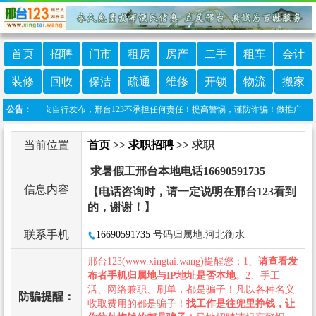
首页
招聘
门市
租房
房产
二手
租车
会计
装修
回收
保洁
疏通
维修
开锁
物流
搬家
信息由网友自行发布，邢台123不承担任何责任！提高警惕，谨防诈骗！做推广、做信息置顶！
公告：
当前位置
首页
>>
求职招聘
>> 求职
求暑假工邢台本地电话16690591735
信息内容
【电话咨询时，请一定说明在邢台123看到
的，谢谢！】
联系手机
16690591735
号码归属地:河北衡水
邢台123(www.xingtai.wang)提醒您：1、
请查看发
布者手机归属地与IP地址是否本地
。2、手工
活、网络兼职、刷单，都是骗子！凡以各种名义
防骗提醒：
收取费用的都是骗子！
找工作是往兜里挣钱，让