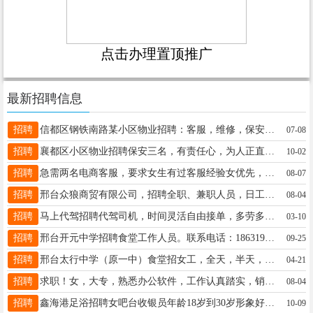
点击办理置顶推广
最新招聘信息
招聘
信都区钢铁南路某小区物业招聘：客服，维修，保安。电话：13315917529
07-08
招聘
襄都区小区物业招聘保安三名，有责任心，为人正直踏实，节假日福利，待遇优，电话17731972400
10-02
招聘
急需两名电商客服，要求女生有过客服经验女优先，薪资3000+，在后炉子社区，两班倒，电话19565654485
08-07
招聘
邢台众狼商贸有限公司，招聘全职、兼职人员，日工资50～300不等，有意向的朋友，可以私聊我。电话19331921979
08-04
招聘
马上代驾招聘代驾司机，时间灵活自由接单，多劳多得（日均收入150-500元）联系电话V：17320873373
03-10
招聘
邢台开元中学招聘食堂工作人员。联系电话：18631961158
09-25
招聘
邢台太行中学（原一中）食堂招女工，全天，半天，小时工都可以，工作轻松简单，有意者联系15227383337
04-21
招聘
求职！女，大专，熟悉办公软件，工作认真踏实，销售勿扰！15343195782
08-04
招聘
鑫海港足浴招聘女吧台收银员年龄18岁到30岁形象好。招长期的工资3500➕提成联系电话17745723777同步
10-09