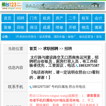
首页
招聘
门市
租房
房产
二手
租车
会计
装修
回收
保洁
疏通
维修
开锁
物流
搬家
邢台123不承担任何责任！提高警惕，谨防诈骗！做推广、做信息置顶！请加邢台123客服
公告：
当前位置
首页
>>
求职招聘
>> 招聘
太行路与建设路交叉口西南角运河宴，招
聘吧台收银员，厨房打荷人员，有工作经
验者优先，工资面议，电话.
18032975587
信息内容
【电话咨询时，请一定说明在邢台123看到
的，谢谢！】
联系手机
18032975587
号码归属地:邢台市电信
邢台123(www.xingtai.wang)提醒您：1、
请查看发
布者手机归属地与IP地址是否本地
。2、手工
活、网络兼职、刷单，都是骗子！凡以各种名义