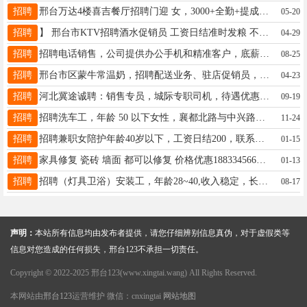
招聘
邢台万达4楼喜吉餐厅招聘门迎 女，3000+全勤+提成每月4天公休。管吃管住，待遇优厚！电话:15097922554
05-20
招聘
】 邢台市KTV招聘酒水促销员 工资日结准时发粮 不压不扣 另招服务生，人事，底薪加提成，联系 13223437906同
04-29
招聘
招聘电话销售，公司提供办公手机和精准客户，底薪3500，有提成、单奖、绩效。电话：18962060409
08-25
招聘
邢台市区蒙牛常温奶，招聘配送业务、驻店促销员，底薪+提成，电话19263074444
04-23
招聘
河北冀途诚聘：销售专员，城际专职司机，待遇优惠，详情来电详谈18103193206张，勿加微信，谢谢！
09-19
招聘
招聘洗车工，年龄 50 以下女性，襄都北路与中兴路交叉口车小满贴膜服务 16633952882
11-24
招聘
招聘兼职女陪护年龄40岁以下，工资日结200，联系方式17733962525
01-15
招聘
家具修复 瓷砖 墙面 都可以修复 价格优惠18833456638欢迎来电
01-13
招聘
招聘（灯具卫浴）安装工，年龄28~40,收入稳定，长期有活儿，有服务意识优先，免费培训上岗19030194514
08-17
声明：
本站所有信息均由发布者提供，请您仔细辨别信息真伪，对于虚假类等
信息对您造成的任何损失，邢台123不承担一切责任。
Copyright © 2022-2025 邢台123(www.xingtai.wang) All Rights Reserved.
本网站由
邢台123
运营维护 微信：cnxingtai
网站地图