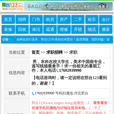
首页
招聘
门市
租房
房产
二手
租车
会计
装修
回收
保洁
疏通
维修
开锁
物流
搬家
栏目信息由网友自行发布，邢台123不承担任何责任！提高警惕，谨防诈骗！做推广、做信息
公告：
当前位置
首页
>>
求职招聘
>> 求职
男，本科在校大学生，美术中国画专业，
速写线描最拿手！求一份相关的暑期工
作，本人电话
17692939990
信息内容
【电话咨询时，请一定说明在邢台123看到
的，谢谢！】
联系手机
17692939990
号码归属地:河北邢台
邢台123(www.xingtai.wang)提醒您：1、
请查看发
布者手机归属地与IP地址是否本地
。2、手工
活、网络兼职、刷单，都是骗子！凡以各种名义