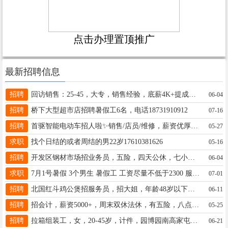
点击办理置顶推广
最新招聘信息
招聘
回访销售：25-45，大专，销售经验，底薪4K+提成，综合8K+ 白班公休6-8天+社保，王女士19831922029
06-04
招聘
桥下大型超市店招聘暑假工6名，电话18731910912
07-16
招聘
首驱智能电动车招人啦✨销售/店员/维修，薪资优厚，多劳多得，晋升空间大。有意直接致电:13315911162
05-27
求职
找个日结的或者周结的男22岁17610381626
05-16
招聘
开发区钢材市场招业务员，五险，四天公休，七小时工作制，中午管饭，电话18132929850同微信
06-04
求职
7月1号暑假 3个男生 暑假工 工资尽量不低于2300 服务员也可以 电话:17692980627
07-01
招聘
北国红斗鸡公煲招服务员，招大姐，年龄48岁以下，有工作经验优先，工资3500到4000元18875738370
06-11
招聘
招会计，薪资5000+，周末双休法休，有五险，八点半-六点，中午休息两小时，有记账报税经验，联系19931992783
05-25
招聘
拉箱组装工，女，20-45岁，计件，园博园南高家屯，13780292500
06-21