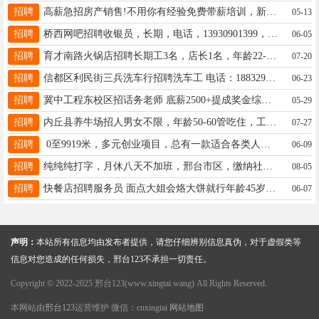
招聘
高薪急招房产销售!不用你有经验免费带薪培训，新手也能快速上手！工作自由时间灵活收入上不封顶多劳多得18617655953
05-13
招聘
桥西网吧招聘收银员，长期，电话，13930901399，男女均可，年龄，成年人
06-05
招聘
育才南路火锅店招聘长期工3名，店长1名，年龄22-50岁，薪资3600-5800，有全勤奖，15231940333
07-20
招聘
信都区利民街三兵洗车行招聘洗车工 电话：18832992771 19333977377
06-23
招聘
冀中工程东校区招话务老师 底薪2500+提成奖金综合5Q+福利齐全 另招暑期兼职80元/天 电话：17692951723
05-29
招聘
内丘县养牛场招人男女不限，年龄50-60管吃住，工资3000-4000家里有闲的老人或光棍汉可联系15203299569
07-27
招聘
0至9919米，多元创业项目，总有一款适合各类人群！🤝周一至周五15-18点到店详询：17531952995
06-09
招聘
纯纯纯打字，月休八天不加班，邢台市区，缴纳社保提供住宿还有人带，快来找我面试：17603190380同v
08-05
招聘
快餐店招聘服务员 面点大姐会烙大饼就行年龄45岁以下要求有工作经验工资3500～5000新世纪附近18732130322
06-07
声明：
本站所有信息均由发布者提供，请您仔细辨别信息真伪，对于虚假类等
信息对您造成的任何损失，邢台123不承担一切责任。
Copyright © 2022-2025 邢台123(www.xingtai.wang) All Rights Reserved.
本网站由
邢台123
运营维护 微信：cnxingtai
网站地图